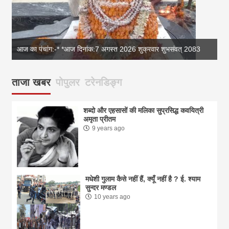
आज का पंचांग:-* *आज दिनांक:7 अगस्त 2026 शुक्रवार शुभसंवत् 2083
आज
ताजा खबर
पोपुलर
टरेनडिङ्ग
शब्दो और एहसासों की मलिका सुप्रसिद्ध कवयित्री
अमृता प्रीतम
9 years ago
मधेशी गुलाम कैसे नहीं हैं, क्यूँ नहीं है ? ई. श्याम
सुन्दर मण्डल
10 years ago