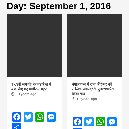
Day:
September 1, 2016
magazine of
Nepal brings
news in hindi
from
Nepal,madhes
१५१वीं जयन्ती पर महफिल में
नेपालगन्ज में राजा बीरेन्द्र की
याद किए गए मोतीराम भट्ट
सालिक जबरदस्ती पुनःस्थापित
किया गया
10 years ago
news,financia
10 years ago
news,loan,ban
Facebook
Twitter
WhatsApp
Messenger
Facebook
Twitter
What
Me
Share