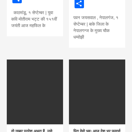
Share
news, madhes
काठमांडू, १ सेप्टेम्बर | युवा
पवन जयसवाल , नेपालगंज, १
khabar
कवि मोतीराम भट्ट की १५१वीं
सेप्टेम्बर | बाके जिला के
जयंती आज महफिल के
नेपालगन्ज के मुख्य चौक
धम्वोझी
दो नम्बर प्रदेश अधुरा है, उसे
पितृ देवो भवः आज देश भर फादर्स