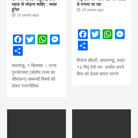
पहाड से जोड़ना चाहिए : माधव
डे मनाया जा रहा
ढुंगेल
10 years ago
10 years ago
Facebook
Twitter
What
Me
Facebook
Twitter
WhatsApp
Messenger
Share
Share
विजेता चौधरी, काठमाण्डू, भाद्र
काठमांडू, १ सितम्बर । राज्य
१६ पितृ देवो भवः अर्थात अपने
पुनसंरचना (संघीय राज्य का
पिता को देवता समान मानने
सीमांकन) सम्बन्धी विषयों को
लेकर राजनीतिक