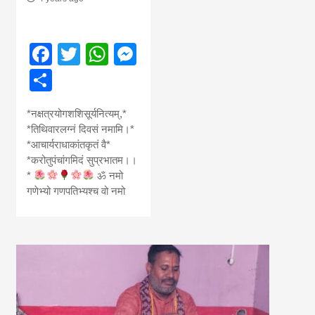
Facebook
Twitter
WhatsApp
Messenger
Share
*नक्षत्रयोगशशिसूर्यनित्यम्,*
*तिथिवारलग्नं दिवसं नमामि।*
*आचार्यराधाकांतकृतं वै*
*करोतुपंचांगमिदं सुप्रभातम।।
*
ॐ नमो
गणेभ्यो गणपतिभ्यश्च वो नमो