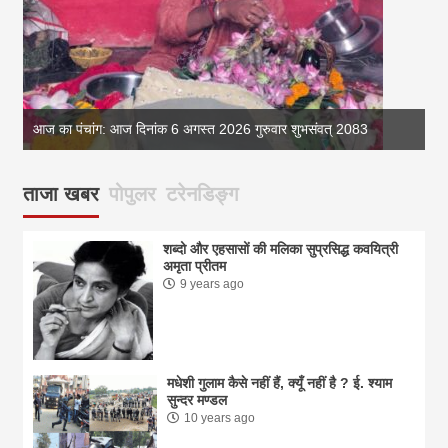
आज का पंचांग: आज दिनांक 6 अगस्त 2026 गुरुवार शुभसंवत् 2083
आज
ताजा खबर
पोपुलर
टरेनडिङ्ग
शब्दो और एहसासों की मलिका सुप्रसिद्ध कवयित्री
अमृता प्रीतम
9 years ago
मधेशी गुलाम कैसे नहीं हैं, क्यूँ नहीं है ? ई. श्याम
सुन्दर मण्डल
10 years ago