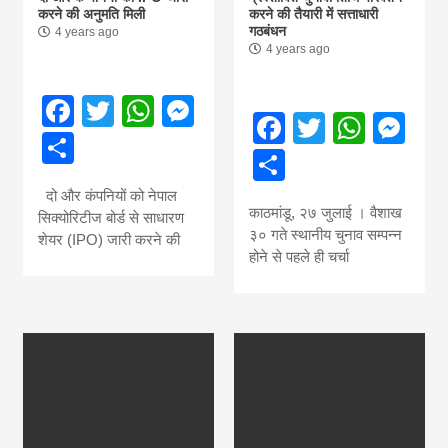
करने की अनुमति मिली
करने की तैयारी में सत्ताधारी
गठबंधन
4 years ago
4 years ago
Facebook
Twitter
WhatsApp
Messenger
Facebook
Twitter
What
Me
Share
Share
दो और कंपनियों को नेपाल
काठमांडू, २७ जुलाई । वैशाख
सिक्योरिटीज बोर्ड से साधारण
३० गते स्थानीय चुनाव सम्पन्न
शेयर (IPO) जारी करने की
होने से पहले ही चर्चा