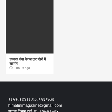
उपकार सेवा नेपाल द्वारा ठोरी में
सहयोग
3 hours ago
९८५१०६४४६८,९८०११६१७७७
himalinimagazine@gmail.com
सूचना विभाग दर्ता नं.: ८२/०७३–७४