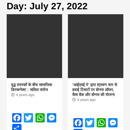
Day:
July 27, 2022
magazine of
Nepal brings
news in hindi
from
Nepal,madhes
वृद्ध वयस्कों के बीच सामाजिक
‘आईएमई पे’ द्वारा श्रावण चार से
डिस्कनेक्ट : सलिल सरोज
हवाई टिकटों पर बोनस ऑफर,
कैश बैक और बोनस की योजना
4 years ago
news,financia
4 years ago
news,loan,ban
Facebook
Twitter
WhatsApp
Messenger
Facebook
Twitter
What
Me
Share