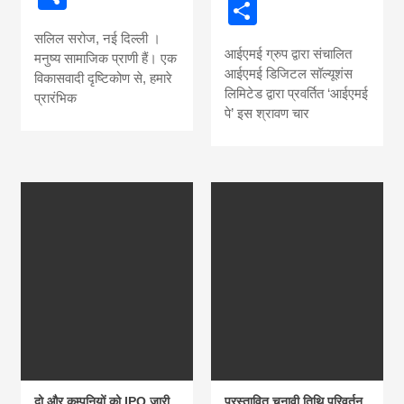
Share
news, madhes
सलिल सरोज, नई दिल्ली ।
आईएमई ग्रुप द्वारा संचालित
khabar
मनुष्य सामाजिक प्राणी हैं। एक
आईएमई डिजिटल सॉल्यूशंस
विकासवादी दृष्टिकोण से, हमारे
लिमिटेड द्वारा प्रवर्तित ‘आईएमई
प्रारंभिक
पे’ इस श्रावण चार
दो और कम्पनियों को IPO जारी
प्रस्तावित चुनावी तिथि परिवर्तन