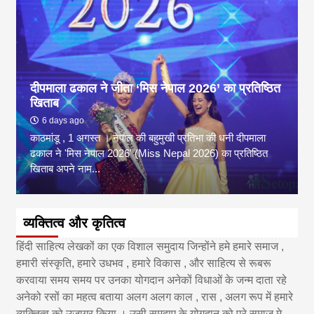
दीपमाला ढकाल ने जीता ‘मिस नेपाल 2026’ का प्रतिष्ठित
खिताब
6 days ago
काठमांडू , 1 अगस्त । नेपाल की बहुमुखी प्रतिभा की धनी दीपमाला
ढकाल ने 'मिस नेपाल 2026' (Miss Nepal 2026) का प्रतिष्ठित
खिताब अपने नाम...
व्यक्तित्व और कृतित्व
हिंदी साहित्य लेखकों का एक विशाल समुदाय जिन्होंने हमे हमारे समाज ,
हमारी संस्कृति, हमारे उधभव , हमारे विकास , और साहित्य से रूबरू
करवाया समय समय पर उनका योगदान अनेकों विधाओं के जन्म दाता रहे
अनेको रसों का महत्व बताया अलग अलग काल , रास , अलग रूप में हमारे
व्यक्तित्व को उजागर किया । उसी समुदाए के योगदान को पूरे समाज मे