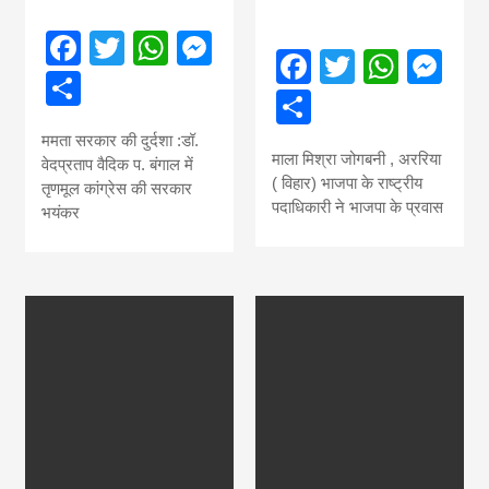
Facebook
Twitter
WhatsApp
Messenger
Facebook
Twitter
What
Me
Share
Share
ममता सरकार की दुर्दशा :डॉ.
माला मिश्रा जोगबनी , अररिया
वेदप्रताप वैदिक प. बंगाल में
( विहार) भाजपा के राष्ट्रीय
तृणमूल कांग्रेस की सरकार
पदाधिकारी ने भाजपा के प्रवास
भयंकर