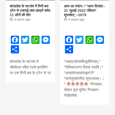
बांग्लादेश के चटगांव में मिनी बस
आज का पंचांग:-* *आज दिनांक:-
ट्रेन से टकराई,सात छात्रों समेत
31 जुलाई 2022 रविवार*
11 लोगों की मौत
शुभसंवत् :-2079
4 years ago
4 years ago
Facebook
Twitter
WhatsApp
Messenger
Facebook
Twitter
What
Me
Share
Share
बांग्लादेश के चटगांव में
*नक्षत्रयोगशशिसूर्यनित्यम्,*
चौकीदार-रहित रेलवे क्रॉसिंग
*तिथिवारलग्नं दिवसं नमामि।*
पर एक मिनी बस के ट्रेन से जा
*आचार्यराधाकांतकृतं वै*
*करोतुपंचांगमिदं सुप्रभातम्।।
*
*निराकार
मोंकार मूलं तुरीयं, गिराज्ञान
गोतीतमीशं