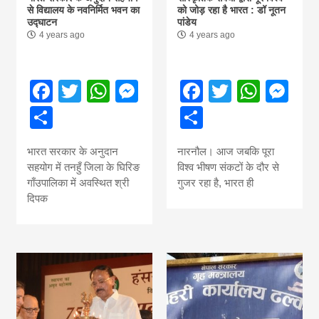
से विद्यालय के नवनिर्मित भवन का
को जोड़ रहा है भारत : डॉ नूतन
उद्घाटन
पांडेय
4 years ago
4 years ago
Facebook
Twitter
WhatsApp
Messenger
Facebook
Twitter
What
Me
Share
Share
भारत सरकार के अनुदान
नारनौल। आज जबकि पूरा
सहयोग में तनहुँ जिला के घिरिङ
विश्व भीषण संकटों के दौर से
गाँउपालिका में अवस्थित श्री
गुजर रहा है, भारत ही
दिपक