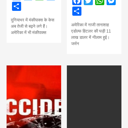
Facebook
Twitter
What
Me
Share
Share
दुनियाभर में मंकीपाक्स के केस
अमेरिका में नाजी तानाशाह
अब तेजी से बढ़ने लगे हैं।
एडोल्फ हिटलर की घड़ी 11
अमेरिका में भी मंकीपाक्स
लाख डालर में नीलाम हुई।
जर्मन