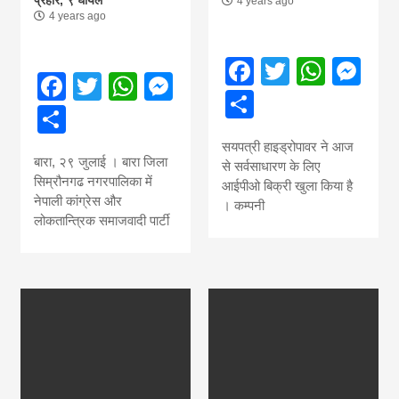
4 years ago
4 years ago
Facebook
Twitter
What
Me
Facebook
Twitter
WhatsApp
Messenger
Share
Share
सयपत्री हाइड्रोपावर ने आज
बारा, २९ जुलाई । बारा जिला
से सर्वसाधारण के लिए
सिम्रौनगढ नगरपालिका में
आईपीओ बिक्री खुला किया है
नेपाली कांग्रेस और
। कम्पनी
लोकतान्त्रिक समाजवादी पार्टी