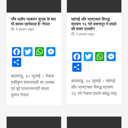
पाँच दलीय गठबंधन चुनाव के बाद
महंगाई और भ्रष्टाचार विरुद्ध
भी कायम रहनेवाला हैः नेपाल
श्रावण १६ गते बसन्तपुर में एमाले
की शक्त प्रदर्शन
4 years ago
4 years ago
Facebook
Twitter
WhatsApp
Messenger
Facebook
Twitter
What
Me
Share
Share
काठमांडू, ३० जुलाई । नेकपा
काठमांडू, ३० जुलाई । महंगाई
एकीकृत समाजवादी का अध्यक्ष
और भ्रष्टाचार विरुद्ध श्रावण
एवं पूर्व प्रधानमन्त्री माधव
१६ गते नेकपा एमाले संबंद्ध भातृ
कुमार नेपाल