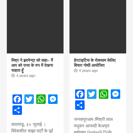
मिश्र ने हृदयेन्द्र को कहा– मैं
हेपटाइटिस के रोकथाम केलिए
आप को राजा के रुप में देखना
बिचार गोष्ठी आयोजित
चाहता हूँ
4 years ago
4 years ago
Facebook
Twitter
What
Me
Facebook
Twitter
WhatsApp
Messenger
Share
Share
जनकपुरधाम /मिश्री लाल
काठमांडू, ३० जुलाई ।
मधुकर आजादी केअमृत
विवेकशील साझा पार्टी के पूर्व
महोत्सव (India@75)के