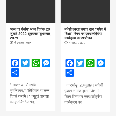
आज का पंचांग* आज दिनांक 29
मधेशी एकता समाज द्वारा “मधेश में
जुलाई 2022 शुक्रवार शुभसंवत्
शिक्षा” विषय पर एकअंतर्क्रिया
2079
कार्यक्रम का आयोजन
4 years ago
4 years ago
Facebook
Twitter
WhatsApp
Messenger
Facebook
Twitter
What
Me
Share
Share
*नक्षत्र आ योगशशि
काठमांडू, 28जुलाई। मधेशी
सूर्यनित्यम्,* *तिथिवार रा लग्न
एकता समाज द्वारा मधेश में
दिवसं नमामि।* *मुहुर्त तारासा
शिक्षा विषय पर एकअंतर्क्रिया
का कृतं वै* *करोतु
कार्यक्रम का