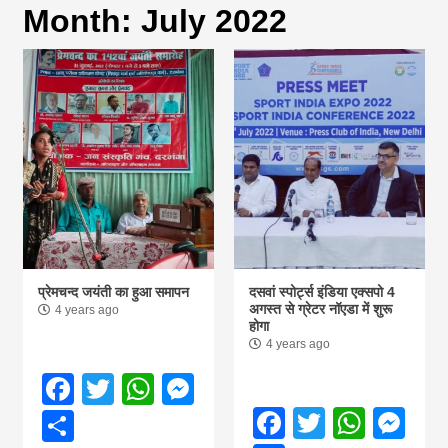
Month:
July 2022
magazine of
Nepal brings
news in hindi
from
Nepal,madhes
प्रेमचन्द जयंती का हुआ समापन
दसवां स्पोर्ट्स इंडिया एक्सपो 4
अगस्त से ग्रेटर नॉएडा में शुरू
4 years ago
होगा
news,financia
4 years ago
Facebook
Twitter
WhatsApp
Messenger
news,loan,ban
Facebook
Twitter
What
Me
Share