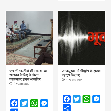
प्रवासी भारतीयो की समस्या का
जनकपुरधाम में भीभूकंप के झटका
समाधान के लिए ने ओपन
महसूस किए गए
काउन्सलर हाउस आयोजित
4 years ago
4 years ago
Facebook
Twitter
What
Me
Facebook
Twitter
WhatsApp
Messenger
Share