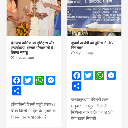
हंसराज कॉलेज का इतिहास और
दुष्कर्म आरोपी को पुलिस ने किया
उपलब्धियां अत्यंत गौरवशाली है :
गिरफ्तार
वेंकैया नायडु
4 years ago
4 years ago
Facebook
Twitter
What
Me
Facebook
Twitter
WhatsApp
Messenger
Share
Share
जनकपुरधाम /मिश्री लाल
(हिमालिनी दिल्ली ब्यूरो डेस्क)।
मधुकर । धनुषा जिला के
शिक्षा किसी भी देश के गुणात्मक
मिथिला नगरपालिका वार्ड 9के
विकास का आधार होता है
बैंगा डावर निवासी