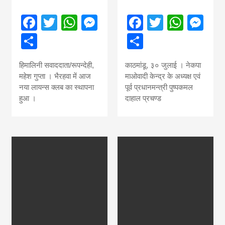
Facebook
Twitter
WhatsApp
Messenger
Facebook
Twitter
What
Me
Share
Share
हिमालिनी सवाददाता/रूपन्देही,
काठमांडू, ३० जुलाई । नेकपा
महेश गुप्ता । भैरहवा में आज
माओवादी केन्द्र के अध्यक्ष एवं
नया लायन्स क्लब का स्थापना
पूर्व प्रधानमन्त्री पुष्पकमल
हुआ ।
दाहाल प्रचण्ड