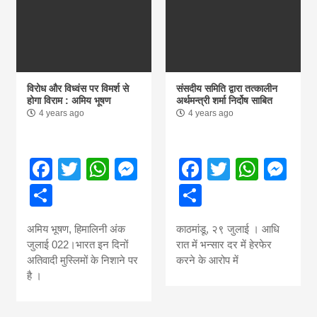
विरोध और विध्वंस पर विमर्श से
संसदीय समिति द्वारा तत्कालीन
होगा विराम : अमिय भूषण
अर्थमन्त्री शर्मा निर्दोष साबित
4 years ago
4 years ago
Facebook
Twitter
WhatsApp
Messenger
Facebook
Twitter
What
Me
Share
Share
अमिय भूषण, हिमालिनी अंक
काठमांडू, २९ जुलाई । आधि
जुलाई 022।भारत इन दिनों
रात में भन्सार दर में हेरफेर
अतिवादी मुस्लिमों के निशाने पर
करने के आरोप में
है ।