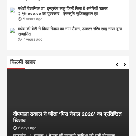
मधेशी वैज्ञानिक डा. इन्द्रदेव साहु जिन्हें मिला है अमेरिकी डालर
२,९७,०००.०० का पुरस्कार , प्रस्तुति सुजितकुमार झा
5 years ago
मधेश की बेटी ने किया नेपाल का नाम राैशन, डाक्टर रश्मि शाह नासा द्वारा
सम्मानित
7 years ago
फिल्मी खबर
दीपमाला ढकाल ने जीता ‘मिस नेपाल 2026’ का प्रतिष्ठित
खिताब
6 days ago
काठमांडू , 1 अगस्त । नेपाल की बहुमुखी प्रतिभा की धनी दीपमाला