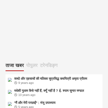
ताजा खबर
पोपुलर
टरेनडिङ्ग
शब्दो और एहसासों की मलिका सुप्रसिद्ध कवयित्री अमृता प्रीतम
9 years ago
मधेशी गुलाम कैसे नहीं हैं, क्यूँ नहीं है ? ई. श्याम सुन्दर मण्डल
10 years ago
*मैं और मेरी परछाईं* : मंजू उपाध्याय
5 years ago