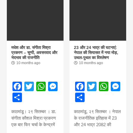
Nepal brings
news in hindi
from
मधेश और डा. संगीता मिश्रा
23 और 24 भाद्र की घटनाएं:
प्रकरण – चुप्पी, अवसरवाद और
नेपाल की सियासत में नया मोड़,
भेदभाव की राजनीति
उथल-पुथल का विश्लेषण
Nepal,madhes
10 months ago
10 months ago
news,financia
Facebook
Twitter
WhatsApp
Messenger
Facebook
Twitter
What
Me
Share
Share
news,loan,ban
काठमांडू। २९ सितम्बर । डा.
काठमांडू, २९ सितम्बर । नेपाल
news, madhes
संगीता कौशल मिश्रा प्रकरण
के राजनीतिक इतिहास में 23
एक बार फिर चर्चा के केन्द्रमें
और 24 भाद्र 2082 की