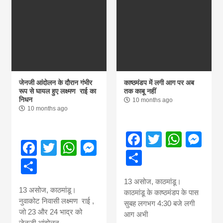
जेनजी आंदोलन के दौरान गंभीर
काष्ठमंडप में लगी आग पर अब
रूप से घायल हुए लक्ष्मण राई का
तक काबू नहीं
निधन
10 months ago
10 months ago
Facebook
Twitter
What
Me
Facebook
Twitter
WhatsApp
Messenger
Share
Share
13 असोज, काठमांडू।
13 असोज, काठमांडू।
काठमांडू के काष्ठमंडप के पास
नुवाकोट निवासी लक्ष्मण राई ,
सुबह लगभग 4:30 बजे लगी
जो 23 और 24 भाद्र को
आग अभी
जेनजी आंदोलन