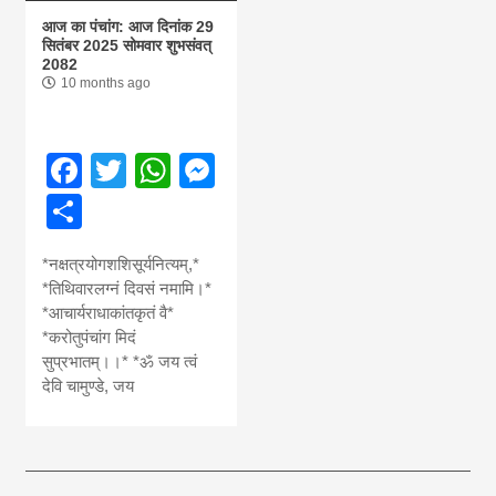
आज का पंचांग: आज दिनांक 29
सितंबर 2025 सोमवार शुभसंवत्
2082
10 months ago
Facebook
Twitter
WhatsApp
Messenger
Share
*नक्षत्रयोगशशिसूर्यनित्यम्,*
*तिथिवारलग्नं दिवसं नमामि।*
*आचार्यराधाकांतकृतं वै*
*करोतुपंचांग मिदं
सुप्रभातम्।।* *ॐ जय त्वं
देवि चामुण्डे, जय
आज का पंचांग: आज दिनांक 6 अगस्त 2026 गुरुवार शुभसंवत् 2083
आज