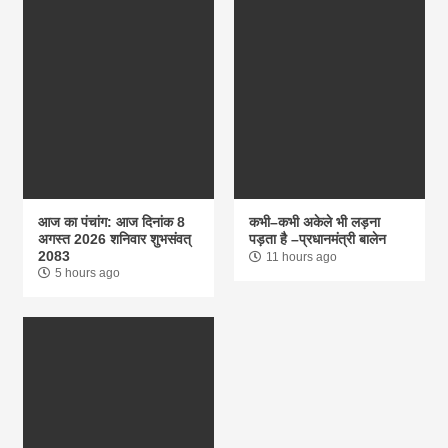
आज का पंचांग: आज दिनांक 8
कभी–कभी अकेले भी लड़ना
अगस्त 2026 शनिवार शुभसंवत्
पड़ता है –प्रधानमंत्री बालेन
2083
11 hours ago
5 hours ago