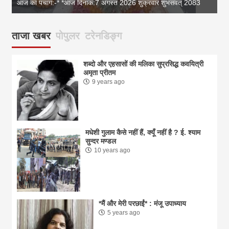
आज का पंचांग:-* *आज दिनांक:7 अगस्त 2026 शुक्रवार शुभसंवत् 2083
आज
ताजा खबर
पोपुलर
टरेनडिङ्ग
शब्दो और एहसासों की मलिका सुप्रसिद्ध कवयित्री
अमृता प्रीतम
9 years ago
मधेशी गुलाम कैसे नहीं हैं, क्यूँ नहीं है ? ई. श्याम
सुन्दर मण्डल
10 years ago
*मैं और मेरी परछाईं* : मंजू उपाध्याय
5 years ago