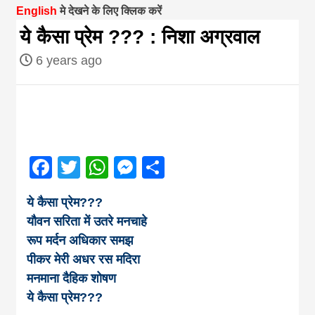
English
मे देखने के लिए क्लिक करें
magazine of
ये कैसा प्रेम ??? : निशा अग्रवाल
6 years ago
Nepal brings
news in hindi
from
Facebook
Twitter
WhatsApp
Messenger
Share
Nepal,madhes
ये कैसा प्रेम???
यौवन सरिता में उतरे मनचाहे
news,financia
रूप मर्दन अधिकार समझ
पीकर मेरी अधर रस मदिरा
news,loan,ban
मनमाना दैहिक शोषण
ये कैसा प्रेम???