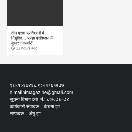
तीन प्रज्ञा प्रतिष्ठानों में
नियुक्ति… प्रज्ञा प्रतिष्ठान में
कुमार नगरकोटी
12 hours ago
९८५१०६४४६८,९८०११६१७७७
himalinimagazine@gmail.com
सूचना विभाग दर्ता नं.: ८२/०७३–७४
कार्यकारी संपादक – कंचना झा
सम्पादक – अंशु झा