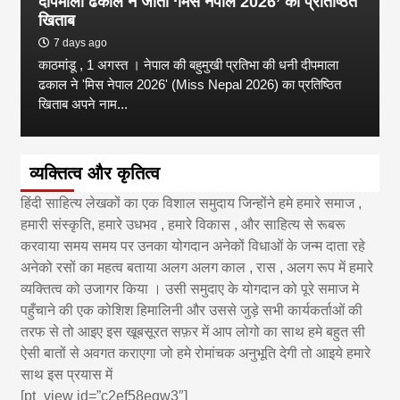
दीपमाला ढकाल ने जीता ‘मिस नेपाल 2026’ का प्रतिष्ठित
खिताब
7 days ago
काठमांडू , 1 अगस्त । नेपाल की बहुमुखी प्रतिभा की धनी दीपमाला
ढकाल ने 'मिस नेपाल 2026' (Miss Nepal 2026) का प्रतिष्ठित
खिताब अपने नाम...
व्यक्तित्व और कृतित्व
हिंदी साहित्य लेखकों का एक विशाल समुदाय जिन्होंने हमे हमारे समाज ,
हमारी संस्कृति, हमारे उधभव , हमारे विकास , और साहित्य से रूबरू
करवाया समय समय पर उनका योगदान अनेकों विधाओं के जन्म दाता रहे
अनेको रसों का महत्व बताया अलग अलग काल , रास , अलग रूप में हमारे
व्यक्तित्व को उजागर किया । उसी समुदाए के योगदान को पूरे समाज मे
पहुँचाने की एक कोशिश हिमालिनी और उससे जुड़े सभी कार्यकर्ताओं की
तरफ से तो आइए इस खूबसूरत सफ़र में आप लोगो का साथ हमे बहुत सी
ऐसी बातों से अवगत कराएगा जो हमे रोमांचक अनुभूति देगी तो आइये हमारे
साथ इस प्रयास में
[pt_view id=”c2ef58eqw3″]