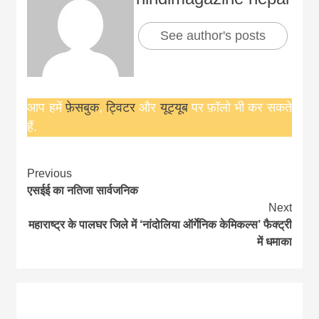
See author's posts
आप हमें
फ़ेसबुक
,
ट्विटर
और
यूट्यूब
पर फ़ॉलो भी कर सकते
हैं.
Continue
Previous
एसईई का नतिजा सार्वजनिक
Reading
Next
महाराष्ट्र के पालघर जिले में ‘नांदोलिया ऑर्गेनिक केमिकल्स’ फैक्ट्री
में धमाका