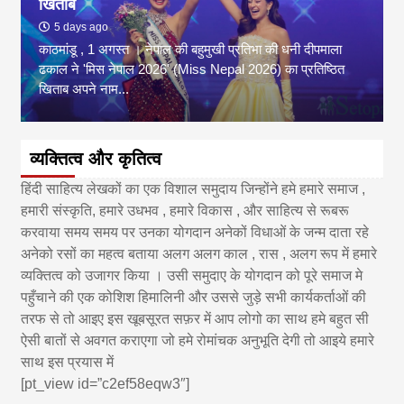
खिताब
5 days ago
काठमांडू , 1 अगस्त । नेपाल की बहुमुखी प्रतिभा की धनी दीपमाला
ढकाल ने 'मिस नेपाल 2026' (Miss Nepal 2026) का प्रतिष्ठित
खिताब अपने नाम...
व्यक्तित्व और कृतित्व
हिंदी साहित्य लेखकों का एक विशाल समुदाय जिन्होंने हमे हमारे समाज ,
हमारी संस्कृति, हमारे उधभव , हमारे विकास , और साहित्य से रूबरू
करवाया समय समय पर उनका योगदान अनेकों विधाओं के जन्म दाता रहे
अनेको रसों का महत्व बताया अलग अलग काल , रास , अलग रूप में हमारे
व्यक्तित्व को उजागर किया । उसी समुदाए के योगदान को पूरे समाज मे
पहुँचाने की एक कोशिश हिमालिनी और उससे जुड़े सभी कार्यकर्ताओं की
तरफ से तो आइए इस खूबसूरत सफ़र में आप लोगो का साथ हमे बहुत सी
ऐसी बातों से अवगत कराएगा जो हमे रोमांचक अनुभूति देगी तो आइये हमारे
साथ इस प्रयास में
[pt_view id=”c2ef58eqw3″]