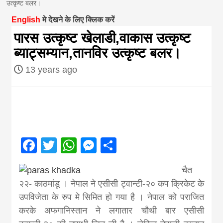
उत्कृष्ट बलर।
magazine of
English
मे देखने के लिए क्लिक करें
पारस उत्कृष्ट खेलाडी,वाकास उत्कृष्ट
Nepal brings
ब्याट्सम्यान,तानविर उत्कृष्ट बलर।
13 years ago
news in hindi
from
Nepal,madhes
Facebook
Twitter
WhatsApp
Messenger
Share
news,financia
चैत
२२- काठमांडू । नेपाल ने एसीसी ट्वान्टी-२० कप क्रिकेट के
news,loan,ban
उपविजेता के रुप मे सिमित हो गया है । नेपाल को पराजित
करके अफगानिस्तान ने लगातार चौथी बार एसीसी