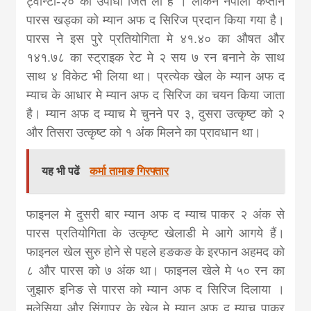
ट्वान्टी-२० की उपाधी जित ली है । लेकिन नेपाली कप्तान
news, madhes
पारस खड्का को म्यान अफ द सिरिज प्रदान किया गया है।
पारस ने इस पुरे प्रतियोगिता मे ४१.४० का औषत और
khabar
१४१.७८ का स्ट्राइक रेट मे २ सय ७ रन बनाने के साथ
साथ ४ विकेट भी लिया था। प्रत्येक खेल के म्यान अफ द
म्याच के आधार मे म्यान अफ द सिरिज का चयन किया जाता
है। म्यान अफ द म्याच मे चुनने पर ३, दुसरा उत्कृष्ट को २
और तिसरा उत्कृष्ट को १ अंक मिलने का प्रावधान था।
यह भी पढें
कर्मा तामाङ गिरफ्तार
फाइनल मे दुसरी बार म्यान अफ द म्याच पाकर २ अंक से
पारस प्रतियोगिता के उत्कृष्ट खेलाडी मे आगे आगये हैं।
फाइनल खेल सुरु होने से पहले हङकङ के इरफान अहमद को
८ और पारस को ७ अंक था। फाइनल खेले मे ५० रन का
जुझारु इनिङ से पारस को म्यान अफ द सिरिज दिलाया ।
मलेसिया और सिंगापुर के खेल मे म्यान अफ द म्याच पाकर