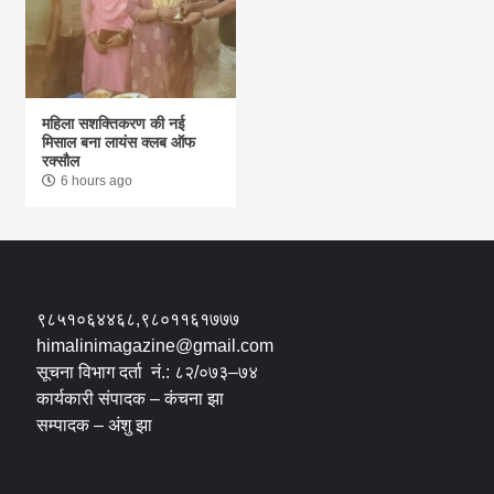
महिला सशक्तिकरण की नई
मिसाल बना लायंस क्लब ऑफ
रक्सौल
6 hours ago
९८५१०६४४६८,९८०११६१७७७
himalinimagazine@gmail.com
सूचना विभाग दर्ता नं.: ८२/०७३–७४
कार्यकारी संपादक – कंचना झा
सम्पादक – अंशु झा