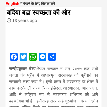
English
मे देखने के लिए क्लिक करें
magazine of
बर्दिया बढा स्वच्छता की ओर
13 years ago
Nepal brings
news in hindi
from
Facebook
Twitter
WhatsApp
Messenger
Share
Nepal,madhes
सन्दीपकुमार वैश्य:
नेपाल सरकार ने सन् २०१७ तक सभी
जनता की पहुँच में आधारभूत सरसफाई को पहुँचाने का
news,financia
सरकारी लक्ष्य रखा है। इसी क्रम में सरसफाइ के क्षेत्र में
काम करनेवाली संस्थाएँ- आइडिएस, आरआरएन, आरएसएन,
news,loan,ban
आदि ने सक्रिय रुप से सरसफाइ अभियान को आगे
बढÞाया भी है। इसीतरह सरसफाई गुरुयोजना के मार्गदर्शन