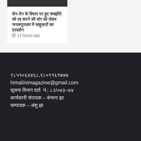
लेन-देन के विवाद पर हुए समझौते
को रद्द करने की मांग को लेकर
जनकपुरधाम में साहूकारों का
प्रदर्शन
12 hours ago
९८५१०६४४६८,९८०११६१७७७
himalinimagazine@gmail.com
सूचना विभाग दर्ता नं.: ८२/०७३–७४
कार्यकारी संपादक – कंचना झा
सम्पादक – अंशु झा