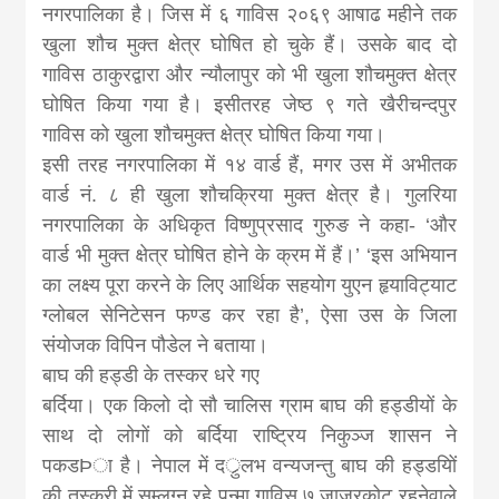
नगरपालिका है। जिस में ६ गाविस २०६९ आषाढ महीने तक
खुला शौच मुक्त क्षेत्र घोषित हो चुके हैं। उसके बाद दो
गाविस ठाकुरद्वारा और न्यौलापुर को भी खुला शौचमुक्त क्षेत्र
घोषित किया गया है। इसीतरह जेष्ठ ९ गते खैरीचन्दपुर
गाविस को खुला शौचमुक्त क्षेत्र घोषित किया गया।
इसी तरह नगरपालिका में १४ वार्ड हैं, मगर उस में अभीतक
वार्ड नं. ८ ही खुला शौचक्रिया मुक्त क्षेत्र है। गुलरिया
नगरपालिका के अधिकृत विष्णुप्रसाद गुरुङ ने कहा- ‘और
वार्ड भी मुक्त क्षेत्र घोषित होने के क्रम में हैं।’ ‘इस अभियान
का लक्ष्य पूरा करने के लिए आर्थिक सहयोग युएन हृयाविट्याट
ग्लोबल सेनिटेसन फण्ड कर रहा है’, ऐसा उस के जिला
संयोजक विपिन पौडेल ने बताया।
बाघ की हड्डी के तस्कर धरे गए
बर्दिया। एक किलो दो सौ चालिस ग्राम बाघ की हड्डीयों के
साथ दो लोगों को बर्दिया राष्ट्रिय निकुञ्ज शासन ने
पकडÞा है। नेपाल में दर्ुलभ वन्यजन्तु बाघ की हड्डयिों
की तस्करी में सम्लग्न रहे पुन्मा गाविस ७ जाजरकोट रहनेवाले