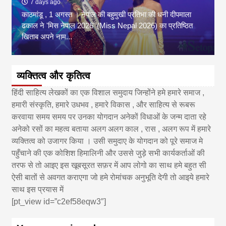
7 days ago
काठमांडू , 1 अगस्त । नेपाल की बहुमुखी प्रतिभा की धनी दीपमाला
ढकाल ने 'मिस नेपाल 2026' (Miss Nepal 2026) का प्रतिष्ठित
खिताब अपने नाम...
व्यक्तित्व और कृतित्व
हिंदी साहित्य लेखकों का एक विशाल समुदाय जिन्होंने हमे हमारे समाज ,
हमारी संस्कृति, हमारे उधभव , हमारे विकास , और साहित्य से रूबरू
करवाया समय समय पर उनका योगदान अनेकों विधाओं के जन्म दाता रहे
अनेको रसों का महत्व बताया अलग अलग काल , रास , अलग रूप में हमारे
व्यक्तित्व को उजागर किया । उसी समुदाए के योगदान को पूरे समाज मे
पहुँचाने की एक कोशिश हिमालिनी और उससे जुड़े सभी कार्यकर्ताओं की
तरफ से तो आइए इस खूबसूरत सफ़र में आप लोगो का साथ हमे बहुत सी
ऐसी बातों से अवगत कराएगा जो हमे रोमांचक अनुभूति देगी तो आइये हमारे
साथ इस प्रयास में
[pt_view id=”c2ef58eqw3″]