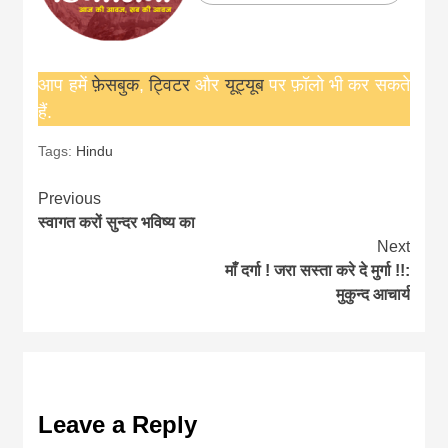
आप हमें
फ़ेसबुक
,
ट्विटर
और
यूट्यूब
पर फ़ॉलो भी कर सकते
हैं.
Tags:
Hindu
Continue
Previous
स्वागत करों सुन्दर भविष्य का
Reading
Next
माँ दर्गा ! जरा सस्ता करे दे मुर्गा !!:
मुकुन्द आचार्य
Leave a Reply