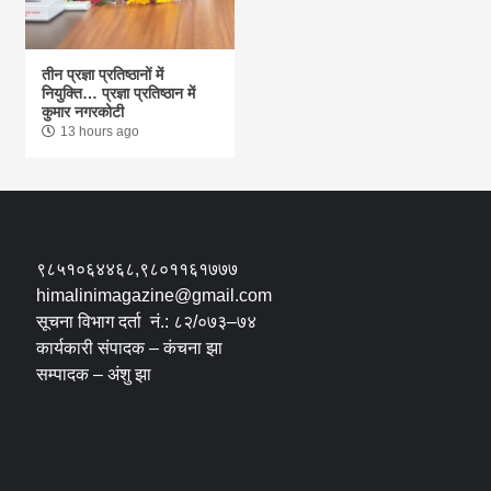
तीन प्रज्ञा प्रतिष्ठानों में
नियुक्ति… प्रज्ञा प्रतिष्ठान में
कुमार नगरकोटी
13 hours ago
९८५१०६४४६८,९८०११६१७७७
himalinimagazine@gmail.com
सूचना विभाग दर्ता नं.: ८२/०७३–७४
कार्यकारी संपादक – कंचना झा
सम्पादक – अंशु झा