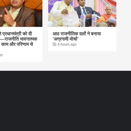
े प्रधानमंत्री को दी
आठ राजनीतिक दलों ने बनाया
—राजनीति भावनात्मक
‘अग्रगामी मोर्चा’
ं, काम और परिणाम से
4 hours ago
go