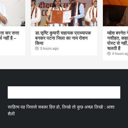
ौता कर सत्ता
डा.सृष्टि कुमारी सहायक प्राध्यापक
महेश बस्नेत न
थ नहीं है –
बनकर पटना जिला का नाम रोशन
नसीहत, कहा
किया
पोस्ट से नही
चलती है
3 hours ago
4 hours a
अन्तर्वार्ता
साहित्य वह जिससे सबका हित हो, लिखो तो कुछ अच्छा लिखो : आशा
शैली