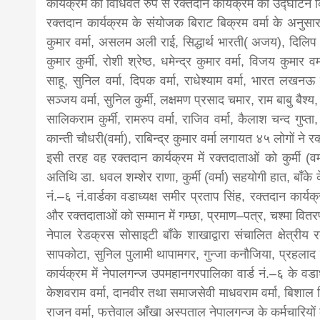
कार्यक्रम का विधिवत रुप से रक्तदान कार्यक्रम का उद्घाटन
रक्तदान कार्यक्रम के संयोजक बिराट बिक्रम वर्मा के अनुसार 
news,loan,
कुमार वर्मा, असलम अली राई, सिद्धार्थ भारती( अजय), दिलिप वर्म
कुमार कुर्मी, रोशी श्रेष्ठ, धमेन्द्र कुमार वर्मा, विजय कुमार व
news, mad
साहू, सुनिल वर्मा, दिपक वर्मा, राधेश्याम वर्मा, भारत लखनऊ 
सञ्जय वर्मा, सुनिल कुर्मी, लक्षमण प्रसाद चमार, राम बाबु बैश्
सालिकराम कुर्मी, रामरुप वर्मा, राजिव वर्मा, कैलाश चन्द गुप्ता,
khabar
कान्ती चौधरी(वर्मा), राबिन्द्र कुमार वर्मा लगायत ४५ लोगों ने 
इसी तरह वह रक्तदान कार्यक्रम में रक्तदाताओं को कुर्मी (वर
अतिथि डा. धवल शम्शेर राणा, कुर्मी (वर्मा) सहयोगी हात, बाँ
नं.–६ नं.वार्डका वडाध्यक्ष समीर प्रताप सिंह, रक्तदान कार्
और रक्तदाताओं को सम्मान में गम्छा, प्रमाण–पत्र, चश्मा वि
नेपाल रेडक्रस सोसाइटी बाँके शाखाद्वारा संचालित क्षेत्रीय र
सापकोटा, सुनिल पुलामी थापामगर, गुन्जा कनौजिया, प्रहलाद व
कार्यक्रम में नेपालगन्ज उपमहानगरपालिका वार्ड नं.–६ के वडाध
केशवराम वर्मा, दानवीर तथा समाजसेवी माधवराम वर्मा, बिशाल बि
राजन वर्मा, फत्तेवाल आँखा अस्पताल नेपालगन्ज के कर्मचारियो