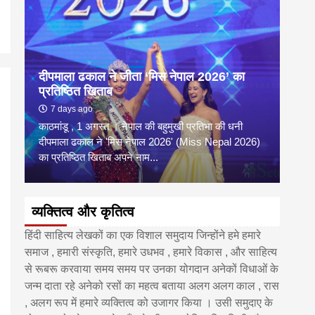
दीपमाला ढकाल ने जीता ‘मिस नेपाल 2026’ का
डी.ए
प्रतिष्ठित खिताब
के वि
7 days ago
6 
काठमांडू , 1 अगस्त । नेपाल की बहुमुखी प्रतिभा की धनी
‘हिमाल
दीपमाला ढकाल ने 'मिस नेपाल 2026' (Miss Nepal 2026)
का सम
का प्रतिष्ठित खिताब अपने नाम...
http
व्यक्तित्व और कृतित्व
हिंदी साहित्य लेखकों का एक विशाल समुदाय जिन्होंने हमे हमारे
समाज , हमारी संस्कृति, हमारे उधभव , हमारे विकास , और साहित्य
से रूबरू करवाया समय समय पर उनका योगदान अनेकों विधाओं के
जन्म दाता रहे अनेको रसों का महत्व बताया अलग अलग काल , रास
, अलग रूप में हमारे व्यक्तित्व को उजागर किया । उसी समुदाए के