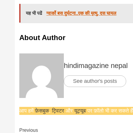
यह भी पढें
ग्वार्को बस दुर्घटना..एक की मृत्यु, दस घायल
About Author
hindimagazine nepal
See author's posts
आप हमें
फ़ेसबुक
,
ट्विटर
और
यूट्यूब
पर फ़ॉलो भी कर सकते हैं
Continue
Previous