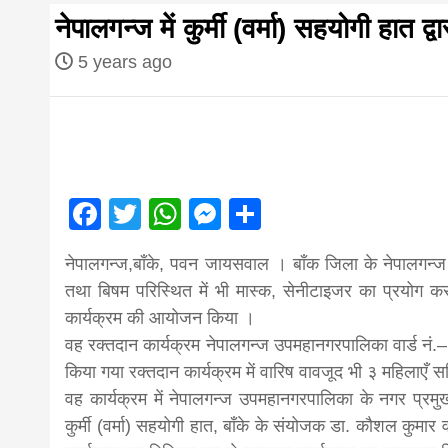
first hindi
नेपालगन्ज में कुर्मी (वर्मा) सहयोगी हात द्व
magazine o
5 years ago
Nepal bring
news in hin
Facebook
Twitter
WhatsApp
Messenger
Share
आज का पंचांग: आज दिनांक 4 अगस्त 2026 मं
नेपालगन्ज,बाँके, पवन जायसवाल । बाँक जिला के नेपालगन्ज में
from
तथा बिषम परिस्थित में भी मास्क, सेनीटाइजर का प्रयोग 
कार्यक्रम की आयोजन किया ।
Nepal,mad
वह रक्तदान कार्यक्रम नेपालगन्ज उपमहानगरपालिका वार्ड नं.
किया गया रक्तदान कार्यक्रम में वारिष वावजूद भी ३ महिलाएँ स
वह कार्यक्रम में नेपालगन्ज उपमहानगरपालिका के नगर प्रम
news,financ
कुर्मी (वर्मा) सहयोगी हात, बाँके के संयोजक डा. कौशल कुमार