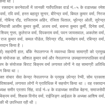
 किया था ।
रक्तदान करनेवालों में जानकी गावँपालिका वार्ड नं.–५ के वडाध्यक्ष रमेश
bank
ा, रवि वर्मा, हस्त बहादुर सुनार, बीरेन्द्र वर्मा, बिमल कुमार वर्मा, निरज
र्मा, गोबिन्द राँढ, राजितराम अहिर, रंजिता धिताल, भूपेन्द्र ओली, सुरेन्द्र
hesh
निवासी आसीम कुमार कुर्मी, अजय वर्मा, बसन्त कुमार कुर्मी, दिनेश वर्मा,
य, शिवम् गुप्ता, कुलेराज वर्मा, दिपकराम वर्मा, पवन जायसवाल, अकलेश वर्मा,
 राज कुमार वर्मा, कमल पौडेल, दिपेन्द्र राँढ, मनमोहन वर्मा, रबिन्द्र वर्मा,
रक्तदान किया है ।
्मा) सहयोगी हात, बाँके नेपालगन्ज ने व्यवस्था किया सामाग्री को प्रमुख
के के संयोजक डा. कौशल कुमार वर्मा और नेपालगन्ज उपमहानगरपालिका वार्ड
यक्रम के संयोजक बिराट बिक्रम वर्मा लगायत लोगों ने वह सामाग्री अतिथि
तरण किया था ।
क्त संचार सेवा केन्द्र नेपालगन्ज के प्रमुख उपेन्द्र रेग्मी, सोम प्रकाश
िश्वकर्मा, लगायत लोगों ने प्राविधिक में सहयोग किया था । वह रक्तदान
्यक्ष समीर प्रताप सिंह, वार्ड नंं–४ के वडाध्यक्ष सफीक बेहना, समाजसेवी
क्रम वर्मा, शिक्षक विनोद वर्मा, राईजिङ्ग आईडल के अध्यक्ष आशिष वर्मा,
ं की भी उपस्थित रही थी ।