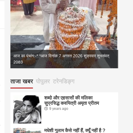
आज का पंचांग:-* *आज दिनांक:7 अगस्त 2026 शुक्रवार शुभसंवत्
2083
2083
आज का 
ताजा खबर
पोपुलर
टरेनडिङ्ग
शब्दो और एहसासों की मलिका
सुप्रसिद्ध कवयित्री अमृता प्रीतम
9 years ago
मधेशी गुलाम कैसे नहीं हैं, क्यूँ नहीं है ?