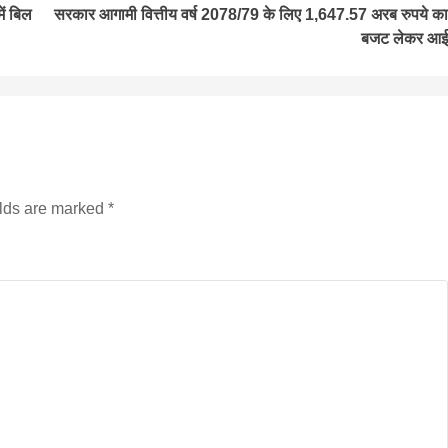
ें बिल
सरकार आगामी वित्तीय वर्ष 2078/79 के लिए 1,647.57 अरब रुपये का
बजट लेकर आई
सीताराम विवाह पंचमी महोत्सव के तीसरे दिन धनुष
यज्ञ का हुआ आयोजन (फोटो सहित)
3 years ago
जनकपुरधाम/मिश्री लाल मधुकर। सीताराम विवाह पंचमी
महोत्सव के तीसरे दिन जानकी मंदिर के प्रांगण में धनुष यज्ञ
elds are marked
*
आयोजित किया गया। रंगभूमि मैदान में राजा विदेह...