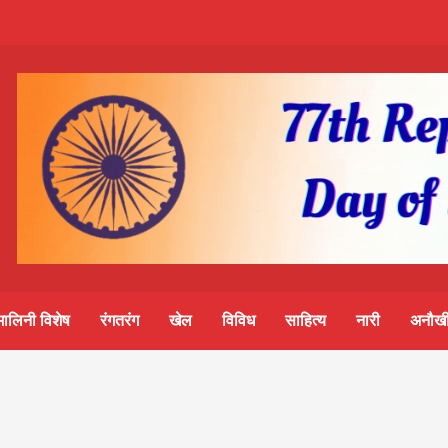
m-
S
ine
मालिनी विशेष
रंगतरंग
खेल
विविध
साहित्य
नारी
अनौखी
lini