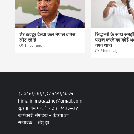
शेर बहादुर देउवा कल नेपाल वापस
सिद्धान्तों के साथ समझ
लौट रहे हैं
प्राप्त करने का कोई अर्
गगन थापा
1 hour ago
2 hours ago
९८५१०६४४६८,९८०११६१७७७
himalinimagazine@gmail.com
सूचना विभाग दर्ता नं.: ८२/०७३–७४
कार्यकारी संपादक – कंचना झा
सम्पादक – अंशु झा