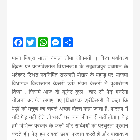
Nepal brings
news in hindi
Facebook
Twitter
WhatsApp
Messenger
Share
from
माला मिश्रा भारत नेपाल सीमा जोगबनी । विश्व पर्यावरण
Nepal,madhes
दिवस पर फारबिसगंज विधानसभा के सहवाजपुर पंचायत के
भदेश्वर स्थित नवनिर्मित सरकारी पोखर के महाड़ पर भाजपा
विधायक विद्यासागर केसरी उर्फ मंचन केसरी ने वृक्षारोपण
news,financia
किया , जिसमे आज दो यूनिट कुल चार सौ पेड़ मनरेगा
योजना अंतर्गत लगाए गए |विधायक श्रीकेसरी ने कहा कि
news,loan,ban
पेड़ों को मनुष्य का सबसे अच्छा दोस्त कहा जाता है, वास्तव में
यदि पेड़ नहीं होते तो धरती पर जन जीवन ही नहीं होता। पेड़
news, madhes
हमें विभिन्न प्रकार के फलों और सब्जियों की प्रचुरता प्रदान
करते हैं। पेड़ हम सबको छाया प्रदान करते है और वातावरण