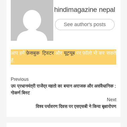
hindimagazine nepal
See author's posts
आप हमें
फ़ेसबुक
,
ट्विटर
और
यूट्यूब
पर फ़ॉलो भी कर सकते
हैं.
Continue
Previous
उप प्रधानमंत्री राजेंद्र महतो का बयान अराजक और असंवैधानिक :
Reading
गोकर्ण बिस्ट
Next
विश्व पर्यावरण दिवस पर एसएसबी ने किया बृक्षारोपण