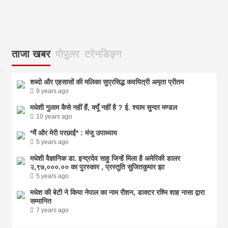
ताजा खबर
पोपुलर
टरेनडिङ्ग
शब्दो और एहसासों की मलिका सुप्रसिद्ध कवयित्री अमृता प्रीतम
9 years ago
मधेशी गुलाम कैसे नहीं हैं, क्यूँ नहीं है ? ई. श्याम सुन्दर मण्डल
10 years ago
*मैं और मेरी परछाईं* : मंजू उपाध्याय
5 years ago
मधेशी वैज्ञानिक डा. इन्द्रदेव साहु जिन्हें मिला है अमेरिकी डालर
२,९७,०००.०० का पुरस्कार , प्रस्तुति सुजितकुमार झा
5 years ago
मधेश की बेटी ने किया नेपाल का नाम राैशन, डाक्टर रश्मि शाह नासा द्वारा
सम्मानित
7 years ago