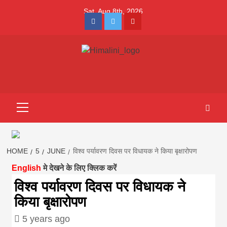
Skip
Sat. Aug 8th, 2026
to
Facebook
Twitter
Youtube
content
Himalini.com-
HIMALINI FIRST HINDI MAGAZINE OF NEPAL BRINGS NEWS
IN HINDI FROM NEPAL, BANK LOAN NEWS
hindi magazin
Primary
Menu
||madhesh
khabar:Himalin
HOME
5
JUNE
विश्व पर्यावरण दिवस पर विधायक ने किया बृक्षारोपण
English
मे देखने के लिए क्लिक करें
first hindi
विश्व पर्यावरण दिवस पर विधायक ने
किया बृक्षारोपण
magazine of
5 years ago