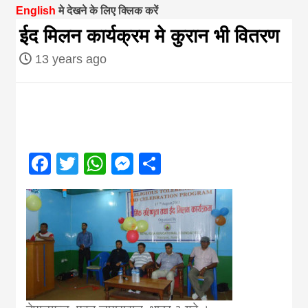
English
मे देखने के लिए क्लिक करें
magazine of
ईद मिलन कार्यक्रम मे कुरान भी वितरण
13 years ago
Nepal brings
news in hindi
from
Facebook
Twitter
WhatsApp
Messenger
Share
Nepal,madhes
news,financia
news,loan,ban