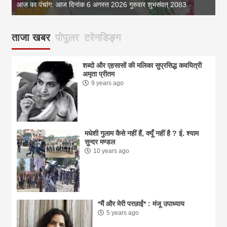
आज का पंचांग: आज दिनांक 6 अगस्त 2026 गुरुवार शुभसंवत् 2083
आज
ताजा खबर
पोपुलर
टरेनडिङ्ग
शब्दो और एहसासों की मलिका सुप्रसिद्ध कवयित्री
अमृता प्रीतम
9 years ago
मधेशी गुलाम कैसे नहीं हैं, क्यूँ नहीं है ? ई. श्याम
सुन्दर मण्डल
10 years ago
*मैं और मेरी परछाईं* : मंजू उपाध्याय
5 years ago