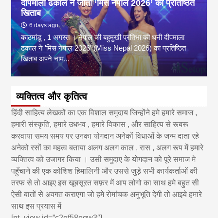
दीपमाला ढकाल ने जीता ‘मिस नेपाल 2026’ का प्रतिष्ठित
खिताब
6 days ago
काठमांडू , 1 अगस्त । नेपाल की बहुमुखी प्रतिभा की धनी दीपमाला
ढकाल ने 'मिस नेपाल 2026' (Miss Nepal 2026) का प्रतिष्ठित
खिताब अपने नाम...
व्यक्तित्व और कृतित्व
हिंदी साहित्य लेखकों का एक विशाल समुदाय जिन्होंने हमे हमारे समाज ,
हमारी संस्कृति, हमारे उधभव , हमारे विकास , और साहित्य से रूबरू
करवाया समय समय पर उनका योगदान अनेकों विधाओं के जन्म दाता रहे
अनेको रसों का महत्व बताया अलग अलग काल , रास , अलग रूप में हमारे
व्यक्तित्व को उजागर किया । उसी समुदाए के योगदान को पूरे समाज मे
पहुँचाने की एक कोशिश हिमालिनी और उससे जुड़े सभी कार्यकर्ताओं की
तरफ से तो आइए इस खूबसूरत सफ़र में आप लोगो का साथ हमे बहुत सी
ऐसी बातों से अवगत कराएगा जो हमे रोमांचक अनुभूति देगी तो आइये हमारे
साथ इस प्रयास में
[pt_view id=”c2ef58eqw3″]