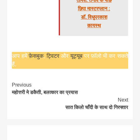
तपिश: तनाव के पीछे
छिपा मास्टरप्लान :
डॉ. विधुप्रकाश
कायस्थ
आप हमें
फ़ेसबुक
,
ट्विटर
और
यूट्यूब
पर फ़ॉलो भी कर सकते
हैं.
Continue
Previous
महोत्तरी मे डकैती, बलत्कार का प्रयास
Reading
Next
सात किलो चाँदी के साथ दो गिरफ्तार