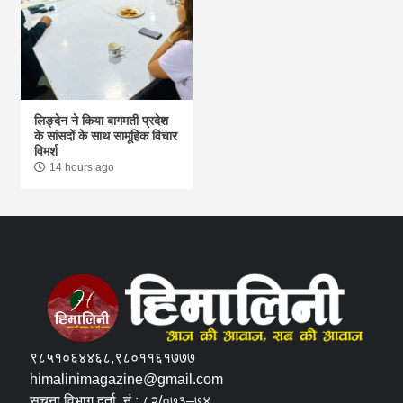
लिङ्देन ने किया बागमती प्रदेश
के सांसदों के साथ सामूहिक विचार
विमर्श
14 hours ago
९८५१०६४४६८,९८०११६१७७७
himalinimagazine@gmail.com
सूचना विभाग दर्ता नं.: ८२/०७३–७४