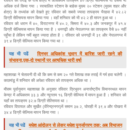
रविवार को तराई के पाँच क्षेत्रों में अधिकतम तापक्रम ४० डिग्री सेल्सियस या उससे भी
अधिक दर्ज किया गया । स्वचालित स्टेशन के बाहेक मुख्य २० स्टेशन (मुख्य शहर और
क्षेत्र) के तथ्यांक को देखते हुए रविवार को सबसे ज्यादा तापक्रम भैरहवा में ४२.८२
डिग्री सेल्सियस मापन किया गया । वहाँ शनिवार को भी ४२.२ ही मापन हुआ था ।
रविवार को धरान में ४०, विराटनगर में ४०.२, सिमरा में ४०.३ और जनकपुर में ४१.४
डिग्री सेल्सियस मापन किया गया है । धनगढ़ी और नेपालगन्ज का तापक्रम वैसे ४० नहीं
पहुँचा है लेकिन गर्मी बहुत ज्यादा होता है । रविवार को धनगढ़ी में ३९ और नेपालगन्ज में
३९.४ डिग्री सेल्यिस मापन किया गया था ।
यह भी पढें
दिनभर अधिकांश भूभाग में बारिश जारी रहने की
संभावना,एक-दो स्थानों पर अत्यधिक भारी वर्षा
महाशाखा ने चेतावनी दी थी कि कम से कम २० गते वैशाख तक तराई में गर्म हवा चलेगी ।
काठमांडू में शनिवार की अपेक्षा रविवार को तापक्रम अधिक था ।
मौसम पूर्वानुमान महाशाखा के अनुसार रविवार त्रिभुवन अन्तर्राष्ट्रीय विमानस्थल मापन
केन्द्र में अधिकतम ३३.३ और न्यूनतम १६ डिग्री सेल्यिस में मापन हुआ है । शनिवार को
यहाँ का तापक्रम ३२.७ डिग्री सेल्सियस था ।
रविवार दिपायल और सुर्खेत (वीरेन्द्रनगर)में समान ३७.२, घोराही में ३९.४ और पोखरा में
३४.४ डिग्री सेल्यिस मापन किया गया ।
यह भी पढें
मधेश आंदोलन से लेकर मधेश पुनर्जागरण तक: अब विभाजन