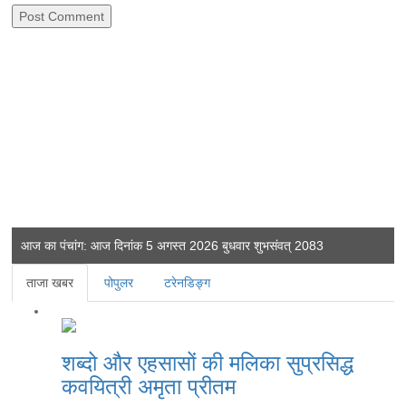
आज का पंचांग: आज दिनांक 5 अगस्त 2026 बुधवार शुभसंवत् 2083
ताजा खबर
पोपुलर
टरेनडिङ्ग
शब्दो और एहसासों की मलिका सुप्रसिद्ध
कवयित्री अमृता प्रीतम