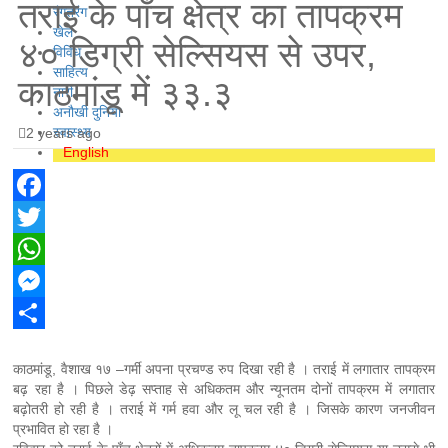
तराई के पाँच क्षेत्र का तापक्रम
रंगतरंग
खेल
४० डिग्री सेल्सियस से उपर,
विविध
साहित्य
काठमांडू में ३३.३
नारी
अनौखी दुनिया
स्वास्थ्य
2 years ago
English
Facebook
Twitter
WhatsApp
Messenger
Share
काठमांडू, वैशाख १७ –गर्मी अपना प्रचण्ड रुप दिखा रही है । तराई में लगातार तापक्रम
बढ़ रहा है । पिछले डेढ़ सप्ताह से अधिकतम और न्यूनतम दोनों तापक्रम में लगातार
बढ़ोतरी हो रही है । तराई में गर्म हवा और लू चल रही है । जिसके कारण जनजीवन
प्रभावित हो रहा है ।