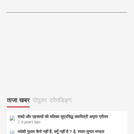
आज का पंचांग:-* *आज दिनांक:7 अगस्त 2026 शुक्रवार शुभसंवत् 2083
आज
ताजा खबर
पोपुलर
टरेनडिङ्ग
शब्दो और एहसासों की मलिका सुप्रसिद्ध कवयित्री अमृता प्रीतम
9 years ago
मधेशी गुलाम कैसे नहीं हैं, क्यूँ नहीं है ? ई. श्याम सुन्दर मण्डल