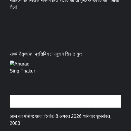
साहित्य वह जिससे सबका हित हो, लिखो तो कुछ अच्छा लिखो : आशा
शैली
सच्चे नेतृत्व का प्रतिबिंब : अनुराग सिंह ठाकुर
धर्म संस्कृति
आज का पंचांग: आज दिनांक 8 अगस्त 2026 शनिवार शुभसंवत्
2083