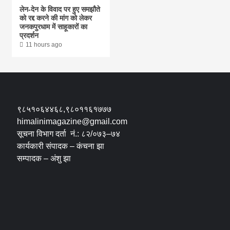
लेन-देन के विवाद पर हुए समझौते
को रद्द करने की मांग को लेकर
जनकपुरधाम में साहूकारों का
प्रदर्शन
11 hours ago
९८५१०६४४६८,९८०११६१७७७
himalinimagazine@gmail.com
सूचना विभाग दर्ता नं.: ८२/०७३–७४
कार्यकारी संपादक – कंचना झा
सम्पादक – अंशु झा