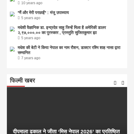
10 years ago
*मैं और मेरी परछाईं* : मंजू उपाध्याय
5 years ago
मधेशी वैज्ञानिक डा. इन्द्रदेव साहु जिन्हें मिला है अमेरिकी डालर
२,९७,०००.०० का पुरस्कार , प्रस्तुति सुजितकुमार झा
5 years ago
मधेश की बेटी ने किया नेपाल का नाम राैशन, डाक्टर रश्मि शाह नासा द्वारा
सम्मानित
7 years ago
फिल्मी खबर
दीपमाला ढकाल ने जीता ‘मिस नेपाल 2026’ का प्रतिष्ठित