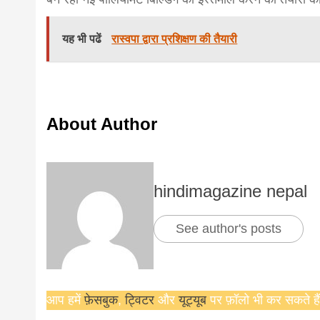
यह भी पढें
रास्वपा द्वारा प्रशिक्षण की तैयारी
About Author
hindimagazine nepal
See author's posts
आप हमें
फ़ेसबुक
,
ट्विटर
और
यूट्यूब
पर फ़ॉलो भी कर सकते हैं