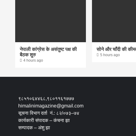
नेपाली कांग्रेस के असंतुष्ट पक्ष की
सोने और चाँदी की कीमतों
बैठक शुरु
5 hours ago
4 hours ago
९८५१०६४४६८,९८०११६१७७७
himalinimagazine@gmail.com
सूचना विभाग दर्ता नं.: ८२/०७३–७४
कार्यकारी संपादक – कंचना झा
सम्पादक – अंशु झा