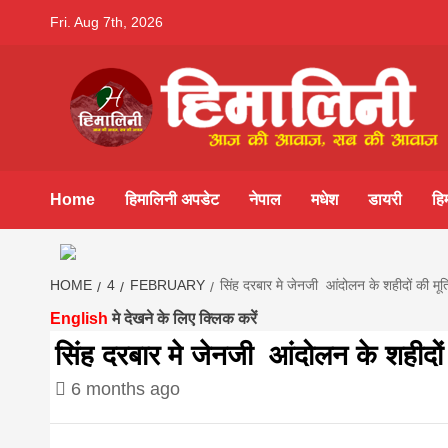
Skip
Fri. Aug 7th, 2026
to
content
Himalini.co
HIMALINI FIRST HINDI MAGAZINE OF NEPAL BRING
NEWS IN HINDI FROM NEPAL, BANK LOAN NEWS
Home
हिमालिनी अपडेट
नेपाल
मधेश
डायरी
हि
hindi magaz
HOME
4
FEBRUARY
सिंह दरबार मे जेनजी आंदोलन के शहीदों की मूर्
||madhesh
English
मे देखने के लिए क्लिक करें
सिंह दरबार मे जेनजी आंदोलन के शहीदों क
khabar:Hima
6 months ago