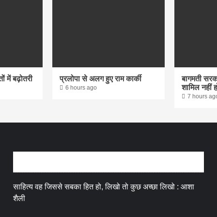
 में बढ़ोतरी
प्रलोपा से अलग हुए राम कार्की
बागमती सरका
शामिल नहीं ह
6 hours ago
7 hours ag
अन्तर्वार्ता
साहित्य वह जिससे सबका हित हो, लिखो तो कुछ अच्छा लिखो : आशा
शैली