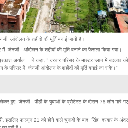
bank
hesh
 जेनजी आंदोलन के शहीदों की मूर्ति बनाई जानी है।
ारिसर में जेनजी आंदोलन के शहीदों की मूर्ति बनाने का फैसला किया गया।
प्रकाश अर्याल ने कहा, ” दरबार परिसर के मास्टर प्लान में बदलाव को
्डिंग के परिसर में जेनजी आंदोलन के शहीदों की मूर्ति बनाई जा सके।”
ेकर हुए जेनजी पीढ़ी के युवाओं के प्रोटेस्ट के दौरान 76 लोग मारे गए
बड़े अंतर से जीत हासिल करुँंगी –रेणु दाहाल
6 months ago
ी गई थी, इसलिए फाल्गुन 21 को होने वाले चुनावों के बाद सिंह दरबार के अंदर
काठमांडू, फागुन ४ – चितवन क्षेत्र नम्बर ३ में प्रतिनिधिसभा
ी जा रही है।
सदस्य के रूप में अपनी उम्मीदवारी दे चुकी रेणु दाहाल ने कहा 