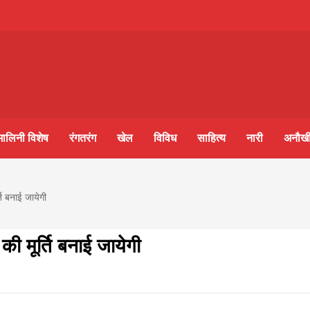
m-
S
मालिनी विशेष
रंगतरंग
खेल
विविध
साहित्य
नारी
अनौखी
ine
आज का पंचांग:-* *आज दिनांक:7 अगस्त 2026 शुक्रवार शुभसंवत
ति बनाई जायेगी
2083
ी मूर्ति बनाई जायेगी
lini