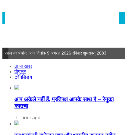
आज का पंचांग: आज दिनांक 9 अगस्त 2026 रविवार शुभसंवत् 2083
आज 
ताजा खबर
पोपुलर
टरेनडिङ्ग
आप अकेले नहीं हैं, प्रतिपक्ष आपके साथ है – रेनुका
काउचा
1 hour ago