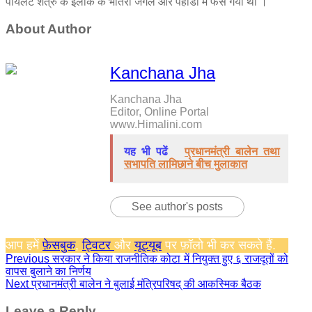
पायलट शत्रु के इलाके के भीतरी जंगल और पहाडों में फंस गया था ।
About Author
Kanchana Jha
Kanchana Jha
Editor, Online Portal
www.Himalini.com
यह भी पढें
प्रधानमंत्री बालेन तथा
सभापति लामिछाने बीच मुलाकात
See author's posts
आप हमें
फ़ेसबुक
,
ट्विटर
और
यूट्यूब
पर फ़ॉलो भी कर सकते हैं.
Continue
Previous
सरकार ने किया राजनीतिक कोटा में नियुक्त हुए ६ राजदूतों को
वापस बुलाने का निर्णय
Reading
Next
प्रधानमंत्री बालेन ने बुलाई मंत्रिपरिषद् की आकस्मिक बैठक
Leave a Reply