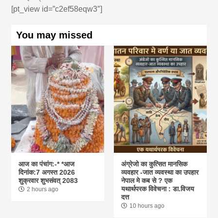
[pt_view id=”c2ef58eqw3″]
You may missed
आज का पंचांग:-* *आज
अंग्रेजो का कुत्सित मानसिक
दिनांक:7 अगस्त 2026
व्यवहार -जात व्यवस्था का उपहार
शुक्रवार शुभसंवत् 2083
नेपाल मे कब से ? एक
यथार्थपरक विवेचना : डा.विजय
2 hours ago
दत्त
10 hours ago