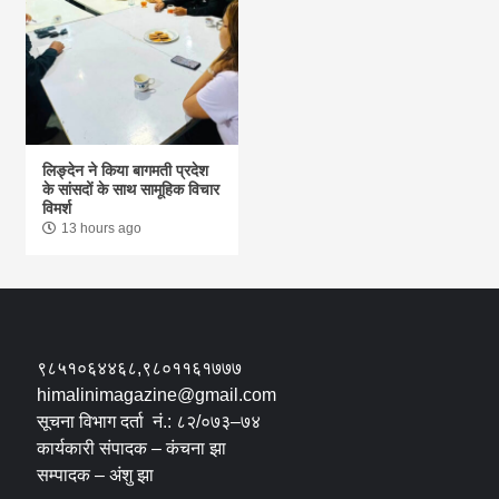
लिङ्देन ने किया बागमती प्रदेश
के सांसदों के साथ सामूहिक विचार
विमर्श
13 hours ago
९८५१०६४४६८,९८०११६१७७७
himalinimagazine@gmail.com
सूचना विभाग दर्ता नं.: ८२/०७३–७४
कार्यकारी संपादक – कंचना झा
सम्पादक – अंशु झा