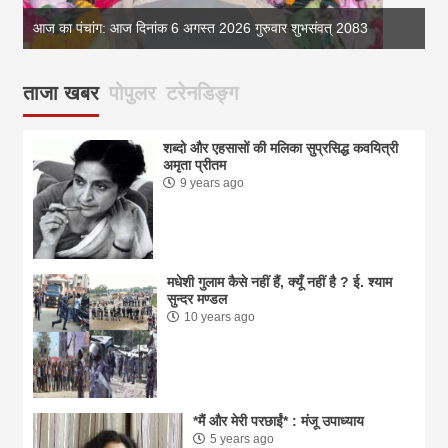
आज का पंचांग: आज दिनांक 6 अगस्त 2026 गुरुवार शुभसंवत् 2083
आज
ताजा खबर
पोपुलर
टरेनडिङ्ग
शब्दो और एहसासों की मलिका सुप्रसिद्ध कवयित्री
अमृता प्रीतम
9 years ago
मधेशी गुलाम कैसे नहीं हैं, क्यूँ नहीं है ? ई. श्याम
सुन्दर मण्डल
10 years ago
*मैं और मेरी परछाईं* : मंजू उपाध्याय
5 years ago