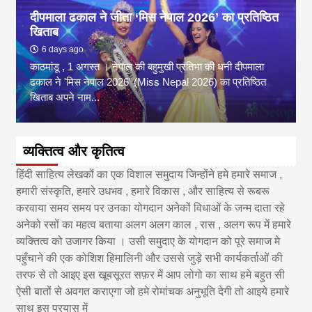
दीपमाला ढकाल ने जीता ‘मिस नेपाल 2026’ का प्रतिष्ठित
खिताब
6 days ago
काठमांडू , 1 अगस्त । नेपाल की बहुमुखी प्रतिभा की धनी दीपमाला
ढकाल ने 'मिस नेपाल 2026' (Miss Nepal 2026) का प्रतिष्ठित
खिताब अपने नाम...
व्यक्तित्व और कृतित्व
हिंदी साहित्य लेखकों का एक विशाल समुदाय जिन्होंने हमे हमारे समाज ,
हमारी संस्कृति, हमारे उधभव , हमारे विकास , और साहित्य से रूबरू
करवाया समय समय पर उनका योगदान अनेकों विधाओं के जन्म दाता रहे
अनेको रसों का महत्व बताया अलग अलग काल , रास , अलग रूप में हमारे
व्यक्तित्व को उजागर किया । उसी समुदाए के योगदान को पूरे समाज मे
पहुँचाने की एक कोशिश हिमालिनी और उससे जुड़े सभी कार्यकर्ताओं की
तरफ से तो आइए इस खूबसूरत सफ़र में आप लोगो का साथ हमे बहुत सी
ऐसी बातों से अवगत कराएगा जो हमे रोमांचक अनुभूति देगी तो आइये हमारे
साथ इस प्रयास में