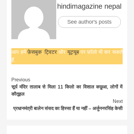
hindimagazine nepal
See author's posts
आप हमें
फ़ेसबुक
,
ट्विटर
और
यूट्यूब
पर फ़ॉलो भी कर सकते
हैं.
Continue
Previous
सूर्य मंदिर तालाब से मिला 11 किलो का विशाल कछुआ, लोगों में
Reading
कौतूहल
Next
प्रधानमंत्री बालेन संसद का हिस्सा हैं या नहीं – अर्जुननरसिंह केसी