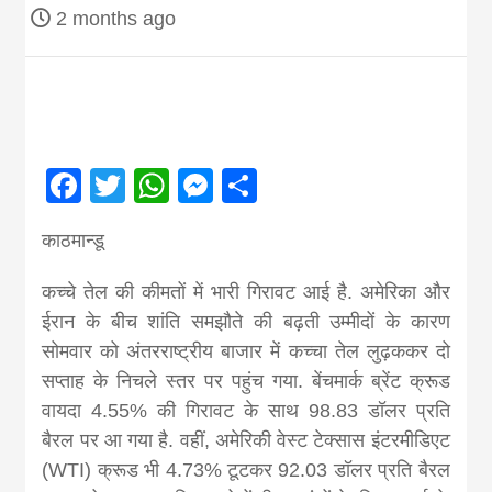
2 months ago
magazine of
Nepal brings
news in hindi
Facebook
Twitter
WhatsApp
Messenger
Share
from
काठमान्डू
कच्चे तेल की कीमतों में भारी गिरावट आई है. अमेरिका और
Nepal,madhes
ईरान के बीच शांति समझौते की बढ़ती उम्मीदों के कारण
सोमवार को अंतरराष्ट्रीय बाजार में कच्चा तेल लुढ़ककर दो
news,financia
सप्ताह के निचले स्तर पर पहुंच गया. बेंचमार्क ब्रेंट क्रूड
वायदा 4.55% की गिरावट के साथ 98.83 डॉलर प्रति
news,loan,ban
बैरल पर आ गया है. वहीं, अमेरिकी वेस्ट टेक्सास इंटरमीडिएट
(WTI) क्रूड भी 4.73% टूटकर 92.03 डॉलर प्रति बैरल