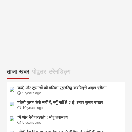
ताजा खबर
पोपुलर
टरेनडिङ्ग
शब्दो और एहसासों की मलिका सुप्रसिद्ध कवयित्री अमृता प्रीतम
9 years ago
मधेशी गुलाम कैसे नहीं हैं, क्यूँ नहीं है ? ई. श्याम सुन्दर मण्डल
10 years ago
*मैं और मेरी परछाईं* : मंजू उपाध्याय
5 years ago
मधेशी वैज्ञानिक डा. इन्द्रदेव साहु जिन्हें मिला है अमेरिकी डालर