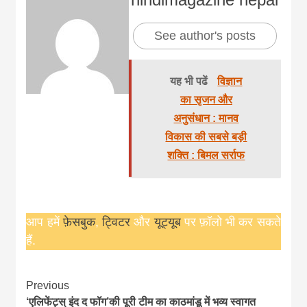
See author's posts
यह भी पढें
विज्ञान
का सृजन और
अनुसंधान : मानव
विकास की सबसे बड़ी
शक्ति : बिमल सर्राफ
आप हमें
फ़ेसबुक
,
ट्विटर
और
यूट्यूब
पर फ़ॉलो भी कर सकते
हैं.
Continue
Previous
‘एलिफेंट्स् इंद द फॉग’की पूरी टीम का काठमांडू में भव्य स्वागत