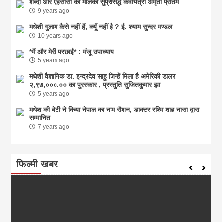
शब्दो और एहसासों की मलिका सुप्रसिद्ध कवयित्री अमृता प्रीतम
9 years ago
मधेशी गुलाम कैसे नहीं हैं, क्यूँ नहीं है ? ई. श्याम सुन्दर मण्डल
10 years ago
*मैं और मेरी परछाईं* : मंजू उपाध्याय
5 years ago
मधेशी वैज्ञानिक डा. इन्द्रदेव साहु जिन्हें मिला है अमेरिकी डालर
२,९७,०००.०० का पुरस्कार , प्रस्तुति सुजितकुमार झा
5 years ago
मधेश की बेटी ने किया नेपाल का नाम राैशन, डाक्टर रश्मि शाह नासा द्वारा
सम्मानित
7 years ago
फिल्मी खबर