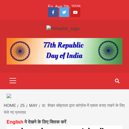
Skip
Fri. Aug 7th, 2026
to
Facebook
Twitter
Youtube
content
Himalini.com-
HIMALINI FIRST HINDI MAGAZINE OF NEPAL BRINGS NEWS
IN HINDI FROM NEPAL, BANK LOAN NEWS
hindi magazin
||madhesh
Primary
Menu
khabar:Himalin
first hindi
HOME
25
MAY
डा. शेखर कोइराला द्वारा कांग्रेस में एकता बनाए रखने के लिए
भेजे गए प्रस्ताव
magazine of
English
मे देखने के लिए क्लिक करें