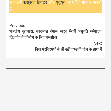
आप हमें
फ़ेसबुक
,
ट्विटर
और
यूट्यूब
पर फ़ॉलो भी कर सकते
हैं.
Continue
Previous
भारतीय दूतावास, काठमांडू नेपाल भारत मैत्री पशुपति धर्मशाला
Reading
तिलगंगा के निर्माण के लिए समझौता
Next
बिना प्रतिस्पर्धा के ही बूढ़ी गण्डकी चीन के हाथ में
आज का पंचांग: आज दिनांक 8 अगस्त 2026 शनिवार शुभसंवत् 2083
आज