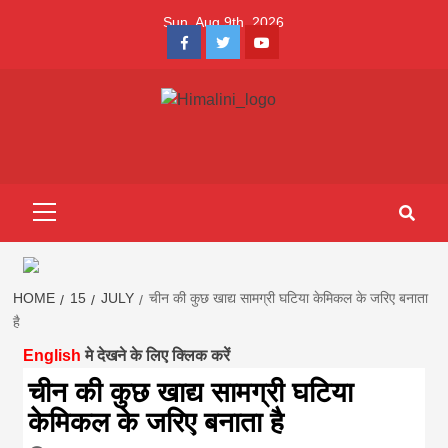
Skip
Sun. Aug 9th, 2026
to
Facebook
Twitter
Youtube
content
Himalini.com-
HIMALINI FIRST HINDI MAGAZINE OF NEPAL BRINGS NEWS
IN HINDI FROM NEPAL, BANK LOAN NEWS
hindi magazin
Primary
Menu
||madhesh
khabar:Himalin
HOME
15
JULY
चीन की कुछ खाद्य सामग्री घटिया केमिकल के जरिए बनाता
है
English
मे देखने के लिए क्लिक करें
first hindi
चीन की कुछ खाद्य सामग्री घटिया
केमिकल के जरिए बनाता है
magazine of