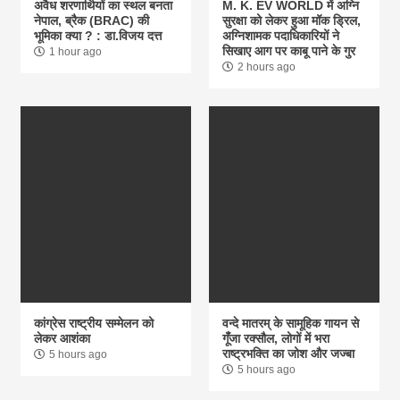
अवैध शरणार्थियों का स्थल बनता
M. K. EV WORLD में अग्नि
नेपाल, ब्रैक (BRAC) की
सुरक्षा को लेकर हुआ मॉक ड्रिल,
भूमिका क्या ? : डा.विजय दत्त
अग्निशामक पदाधिकारियों ने
सिखाए आग पर काबू पाने के गुर
1 hour ago
2 hours ago
कांग्रेस राष्ट्रीय सम्मेलन को
वन्दे मातरम् के सामूहिक गायन से
लेकर आशंका
गूंँजा रक्सौल, लोगों में भरा
राष्ट्रभक्ति का जोश और जज्बा
5 hours ago
5 hours ago