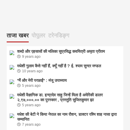
ताजा खबर
पोपुलर
टरेनडिङ्ग
शब्दो और एहसासों की मलिका सुप्रसिद्ध कवयित्री अमृता प्रीतम
9 years ago
मधेशी गुलाम कैसे नहीं हैं, क्यूँ नहीं है ? ई. श्याम सुन्दर मण्डल
10 years ago
*मैं और मेरी परछाईं* : मंजू उपाध्याय
5 years ago
मधेशी वैज्ञानिक डा. इन्द्रदेव साहु जिन्हें मिला है अमेरिकी डालर
२,९७,०००.०० का पुरस्कार , प्रस्तुति सुजितकुमार झा
5 years ago
मधेश की बेटी ने किया नेपाल का नाम राैशन, डाक्टर रश्मि शाह नासा द्वारा
सम्मानित
7 years ago