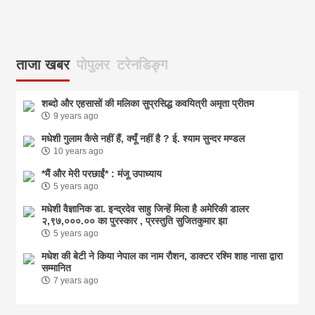
ताजा खबर
पोपुलर
टरेनडिङ्ग
शब्दो और एहसासों की मलिका सुप्रसिद्ध कवयित्री अमृता प्रीतम
9 years ago
मधेशी गुलाम कैसे नहीं हैं, क्यूँ नहीं है ? ई. श्याम सुन्दर मण्डल
10 years ago
*मैं और मेरी परछाईं* : मंजू उपाध्याय
5 years ago
मधेशी वैज्ञानिक डा. इन्द्रदेव साहु जिन्हें मिला है अमेरिकी डालर
२,९७,०००.०० का पुरस्कार , प्रस्तुति सुजितकुमार झा
5 years ago
मधेश की बेटी ने किया नेपाल का नाम राैशन, डाक्टर रश्मि शाह नासा द्वारा
सम्मानित
7 years ago