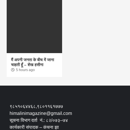
मैं अपनी जनता के बीच में जाना
चाहती हूँ – शेख हसीना
5 hours ago
९८५१०६४४६८,९८०११६१७७७
himalinimagazine@gmail.com
सूचना विभाग दर्ता नं.: ८२/०७३–७४
कार्यकारी संपादक – कंचना झा