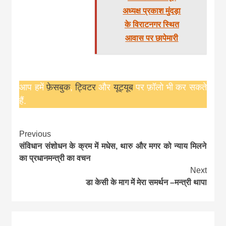
अध्यक्ष प्रकाश मुंदड़ा
के विराटनगर स्थित
आवास पर छापेमारी
आप हमें
फ़ेसबुक
,
ट्विटर
और
यूट्यूब
पर फ़ॉलो भी कर सकते
हैं.
Continue
Previous
संविधान संशोधन के क्रम में मधेस, थारु और मगर को न्याय मिलने
Reading
का प्रधानमन्त्री का वचन
Next
डा केसी के माग में मेरा समर्थन –मन्त्री थापा