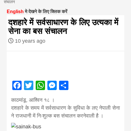
संचालन
magazine of
English
मे देखने के लिए क्लिक करें
दशहारे में सर्वसाधारण के लिए उत्यका में
Nepal brings
सेना का बस संचालन
10 years ago
news in hindi
from
Nepal,madhes
Facebook
Twitter
WhatsApp
Messenger
Share
news,financia
काठमांडू, आश्विन १८ ।
दशहारे के समय में सर्वसाधारण के सुविधा के लए नेपाली सेना
news,loan,ban
ने राजधानी में निःशुल्क बस संचालन करनेवाली है ।