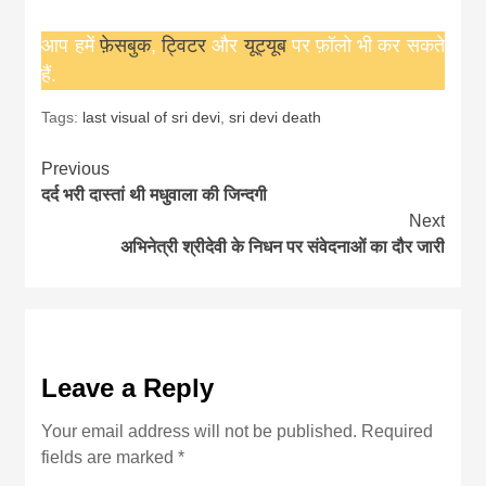
आप हमें
फ़ेसबुक
,
ट्विटर
और
यूट्यूब
पर फ़ॉलो भी कर सकते
हैं.
Tags:
last visual of sri devi
,
sri devi death
Continue
Previous
दर्द भरी दास्तां थी मधुवाला की जिन्दगी
Reading
Next
अभिनेत्री श्रीदेवी के निधन पर संवेदनाओं का दौर जारी
Leave a Reply
Your email address will not be published.
Required
fields are marked
*