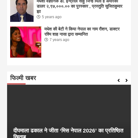
मधेशी वैज्ञानिक डा. इन्द्रदेव साहु जिन्हें मिला है अमेरिकी
डालर २,९७,०००.०० का पुरस्कार , प्रस्तुति सुजितकुमार
झा
5 years ago
मधेश की बेटी ने किया नेपाल का नाम राैशन, डाक्टर
रश्मि शाह नासा द्वारा सम्मानित
7 years ago
फिल्मी खबर
दीपमाला ढकाल ने जीता ‘मिस नेपाल 2026’ का प्रतिष्ठित
खिताब