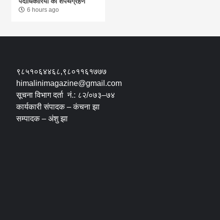
पदाधिकारियों का शपथग्रहण
6 hours ago
९८५१०६४४६८,९८०११६१७७७
himalinimagazine@gmail.com
सूचना विभाग दर्ता नं.: ८२/०७३–७४
कार्यकारी संपादक – कंचना झा
सम्पादक – अंशु झा