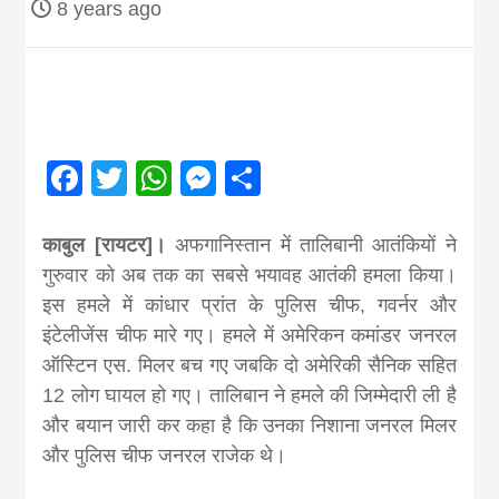
8 years ago
Nepal brings
news in hindi
from
Facebook
Twitter
WhatsApp
Messenger
Share
Nepal,madhes
काबुल [रायटर]।
अफगानिस्तान में तालिबानी आतंकियों ने
गुरुवार को अब तक का सबसे भयावह आतंकी हमला किया।
news,financia
इस हमले में कांधार प्रांत के पुलिस चीफ, गवर्नर और
इंटेलीजेंस चीफ मारे गए। हमले में अमेरिकन कमांडर जनरल
ऑस्टिन एस. मिलर बच गए जबकि दो अमेरिकी सैनिक सहित
news,loan,ban
12 लोग घायल हो गए। तालिबान ने हमले की जिम्मेदारी ली है
और बयान जारी कर कहा है कि उनका निशाना जनरल मिलर
news, madhes
और पुलिस चीफ जनरल राजेक थे।