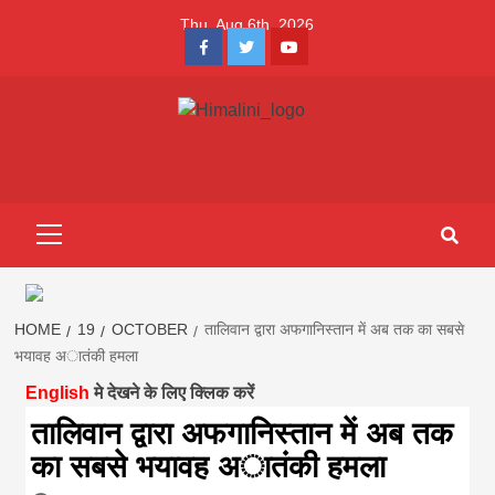
Skip
Thu. Aug 6th, 2026
to
Facebook
Twitter
Youtube
content
Himalini.com-
HIMALINI FIRST HINDI MAGAZINE OF NEPAL BRINGS NEWS
IN HINDI FROM NEPAL, BANK LOAN NEWS
hindi magazin
Primary
Menu
||madhesh
khabar:Himalin
HOME
19
OCTOBER
तालिवान द्वारा अफगानिस्तान में अब तक का सबसे
भयावह अातंकी हमला
English
मे देखने के लिए क्लिक करें
first hindi
तालिवान द्वारा अफगानिस्तान में अब तक
का सबसे भयावह अातंकी हमला
magazine of