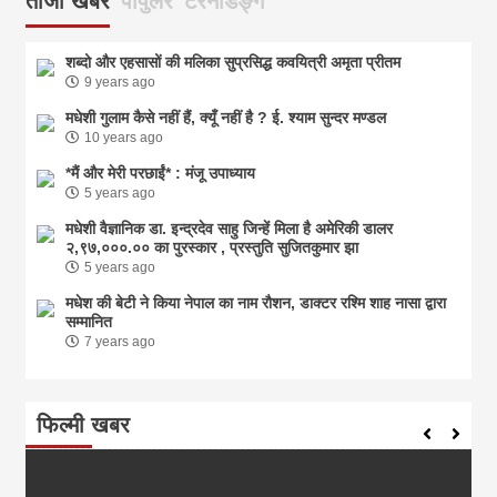
ताजा खबर
पोपुलर
टरेनडिङ्ग
शब्दो और एहसासों की मलिका सुप्रसिद्ध कवयित्री अमृता प्रीतम
9 years ago
मधेशी गुलाम कैसे नहीं हैं, क्यूँ नहीं है ? ई. श्याम सुन्दर मण्डल
10 years ago
*मैं और मेरी परछाईं* : मंजू उपाध्याय
5 years ago
मधेशी वैज्ञानिक डा. इन्द्रदेव साहु जिन्हें मिला है अमेरिकी डालर
२,९७,०००.०० का पुरस्कार , प्रस्तुति सुजितकुमार झा
5 years ago
मधेश की बेटी ने किया नेपाल का नाम राैशन, डाक्टर रश्मि शाह नासा द्वारा
सम्मानित
7 years ago
फिल्मी खबर