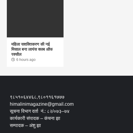
महिला सशक्तिकरण की नई
मिसाल बना लायंस क्लब ऑफ
रक्सौल
6 hours ago
९८५१०६४४६८,९८०११६१७७७
himalinimagazine@gmail.com
सूचना विभाग दर्ता नं.: ८२/०७३–७४
कार्यकारी संपादक – कंचना झा
सम्पादक – अंशु झा