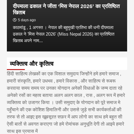
दीपमाला ढकाल ने जीता ‘मिस नेपाल 2026’ का प्रतिष्ठित
खिताब
5 days ago
काठमांडू , 1 अगस्त । नेपाल की बहुमुखी प्रतिभा की धनी दीपमाला
ढकाल ने 'मिस नेपाल 2026' (Miss Nepal 2026) का प्रतिष्ठित
खिताब अपने नाम...
व्यक्तित्व और कृतित्व
हिंदी साहित्य लेखकों का एक विशाल समुदाय जिन्होंने हमे हमारे समाज ,
हमारी संस्कृति, हमारे उधभव , हमारे विकास , और साहित्य से रूबरू
करवाया समय समय पर उनका योगदान अनेकों विधाओं के जन्म दाता रहे
अनेको रसों का महत्व बताया अलग अलग काल , रास , अलग रूप में हमारे
व्यक्तित्व को उजागर किया । उसी समुदाए के योगदान को पूरे समाज मे
पहुँचाने की एक कोशिश हिमालिनी और उससे जुड़े सभी कार्यकर्ताओं की
तरफ से तो आइए इस खूबसूरत सफ़र में आप लोगो का साथ हमे बहुत सी
ऐसी बातों से अवगत कराएगा जो हमे रोमांचक अनुभूति देगी तो आइये हमारे
साथ इस प्रयास में