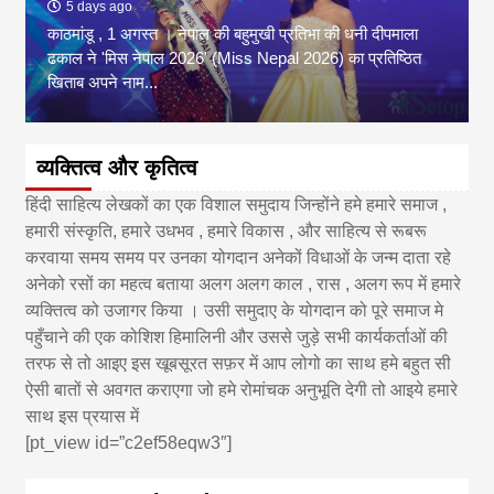
5 days ago
काठमांडू , 1 अगस्त । नेपाल की बहुमुखी प्रतिभा की धनी दीपमाला
ढकाल ने 'मिस नेपाल 2026' (Miss Nepal 2026) का प्रतिष्ठित
खिताब अपने नाम...
व्यक्तित्व और कृतित्व
हिंदी साहित्य लेखकों का एक विशाल समुदाय जिन्होंने हमे हमारे समाज ,
हमारी संस्कृति, हमारे उधभव , हमारे विकास , और साहित्य से रूबरू
करवाया समय समय पर उनका योगदान अनेकों विधाओं के जन्म दाता रहे
अनेको रसों का महत्व बताया अलग अलग काल , रास , अलग रूप में हमारे
व्यक्तित्व को उजागर किया । उसी समुदाए के योगदान को पूरे समाज मे
पहुँचाने की एक कोशिश हिमालिनी और उससे जुड़े सभी कार्यकर्ताओं की
तरफ से तो आइए इस खूबसूरत सफ़र में आप लोगो का साथ हमे बहुत सी
ऐसी बातों से अवगत कराएगा जो हमे रोमांचक अनुभूति देगी तो आइये हमारे
साथ इस प्रयास में
[pt_view id=”c2ef58eqw3″]