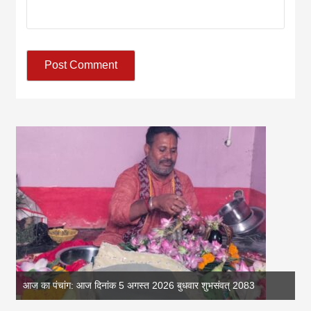
आज का पंचांग: आज दिनांक 5 अगस्त 2026 बुधवार शुभसंवत् 2083
आज