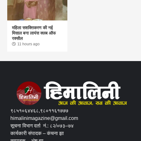
महिला सशक्तिकरण की नई
मिसाल बना लायंस क्लब ऑफ
रक्सौल
11 hours ago
९८५१०६४४६८,९८०११६१७७७
himalinimagazine@gmail.com
सूचना विभाग दर्ता नं.: ८२/०७३–७४
कार्यकारी संपादक – कंचना झा
सम्पादक – अंशु झा