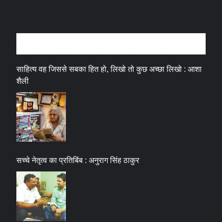
अन्तर्वार्ता
साहित्य वह जिससे सबका हित हो, लिखो तो कुछ अच्छा लिखो : आशा
शैली
सच्चे नेतृत्व का प्रतिबिंब : अनुराग सिंह ठाकुर