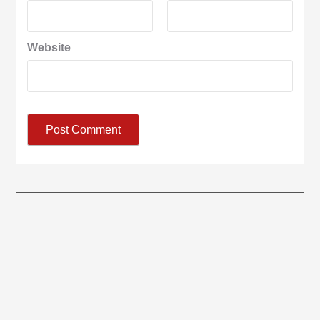
Website
आज का पंचांग: आज दिनांक 6 अगस्त 2026 गुरुवार शुभसंवत् 2083