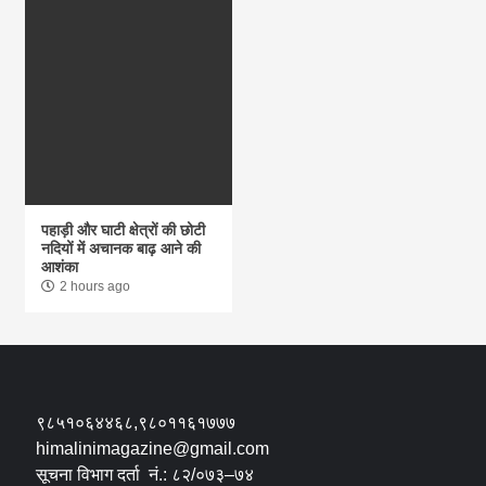
पहाड़ी और घाटी क्षेत्रों की छोटी
नदियों में अचानक बाढ़ आने की
आशंका
2 hours ago
९८५१०६४४६८,९८०११६१७७७
himalinimagazine@gmail.com
सूचना विभाग दर्ता नं.: ८२/०७३–७४