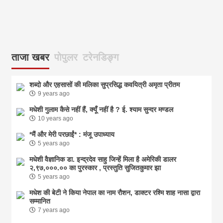
आज
ताजा खबर
पोपुलर
टरेनडिङ्ग
शब्दो और एहसासों की मलिका सुप्रसिद्ध कवयित्री अमृता प्रीतम
9 years ago
मधेशी गुलाम कैसे नहीं हैं, क्यूँ नहीं है ? ई. श्याम सुन्दर मण्डल
10 years ago
*मैं और मेरी परछाईं* : मंजू उपाध्याय
5 years ago
मधेशी वैज्ञानिक डा. इन्द्रदेव साहु जिन्हें मिला है अमेरिकी डालर
२,९७,०००.०० का पुरस्कार , प्रस्तुति सुजितकुमार झा
5 years ago
मधेश की बेटी ने किया नेपाल का नाम राैशन, डाक्टर रश्मि शाह नासा द्वारा
सम्मानित
7 years ago