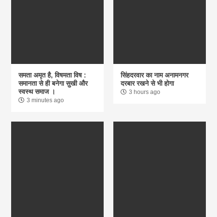
समता अमृत है, विषमता विष :
सिंहदरवार का नाम अनामनगर
समानता से ही बनेगा सुखी और
दरबार रखने से भी होगा
स्वस्थ समाज ।
3 hours ago
3 minutes ago