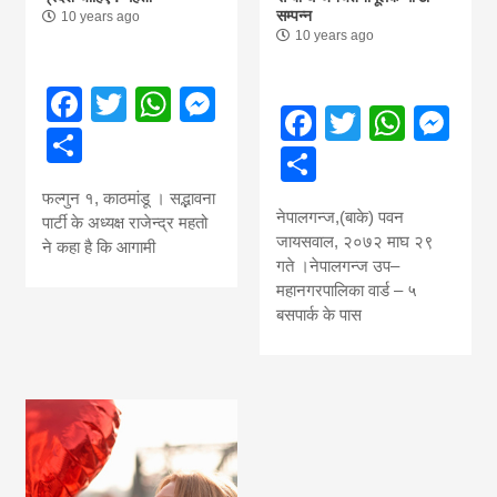
सम्पन्न
10 years ago
10 years ago
Facebook
Twitter
WhatsApp
Messenger
Facebook
Twitter
What
Me
Share
Share
फल्गुन १, काठमांडू । सद्भावना
नेपालगन्ज,(बाके) पवन
पार्टी के अध्यक्ष राजेन्द्र महतो
जायसवाल, २०७२ माघ २९
ने कहा है कि आगामी
गते ।नेपालगन्ज उप–
महानगरपालिका वार्ड – ५
बसपार्क के पास