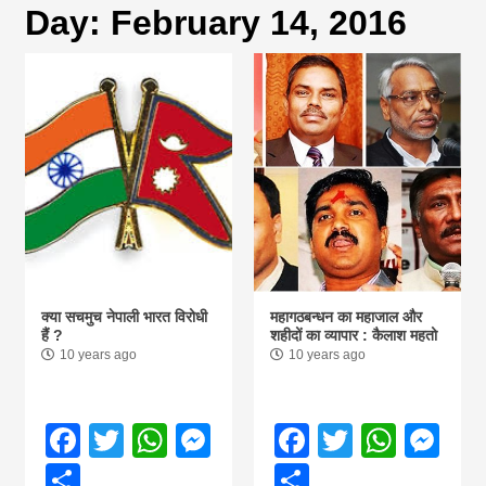
Day:
February 14, 2016
magazine of
Nepal brings
news in hindi
from
Nepal,madhes
क्या सचमुच नेपाली भारत विरोधी
महागठबन्धन का महाजाल और
हैं ?
शहीदों का व्यापार : कैलाश महतो
10 years ago
10 years ago
news,financia
news,loan,ban
Facebook
Twitter
WhatsApp
Messenger
Facebook
Twitter
What
Me
Share
Share