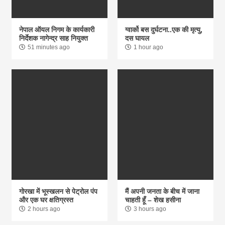
नेपाल ऑयल निगम के कार्यकारी
ग्वार्को बस दुर्घटना..एक की मृत्यु,
निर्देशक नागेन्द्र साह नियुक्त
दस घायल
51 minutes ago
1 hour ago
गोरखा में भूस्खलन से पेट्रोल पंप
मैं अपनी जनता के बीच में जाना
और एक घर क्षतिग्रस्त
चाहती हूँ – शेख हसीना
2 hours ago
3 hours ago