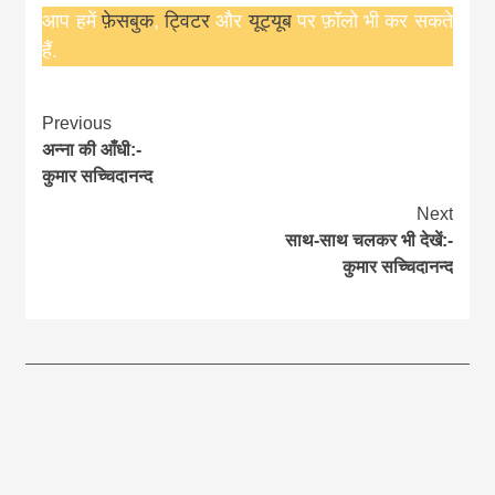
आप हमें
फ़ेसबुक
,
ट्विटर
और
यूट्यूब
पर फ़ॉलो भी कर सकते
हैं.
Continue
Previous
अन्ना की आँधी:-
Reading
कुमार सच्चिदानन्द
Next
साथ-साथ चलकर भी देखें:-
कुमार सच्चिदानन्द
आज का पंचांग: आज दिनांक 5 अगस्त 2026 बुधवार शुभसंवत् 2083
आज