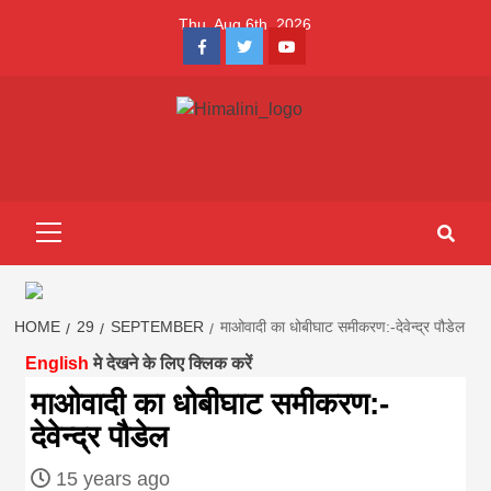
Skip
Thu. Aug 6th, 2026
to
Facebook
Twitter
Youtube
content
Himalini.com-
HIMALINI FIRST HINDI MAGAZINE OF NEPAL BRINGS NEWS
IN HINDI FROM NEPAL, BANK LOAN NEWS
hindi magazin
Primary
Menu
||madhesh
khabar:Himalin
HOME
29
SEPTEMBER
माओवादी का धोबीघाट समीकरण:-देवेन्द्र पौडेल
English
मे देखने के लिए क्लिक करें
first hindi
माओवादी का धोबीघाट समीकरण:-
देवेन्द्र पौडेल
magazine of
15 years ago