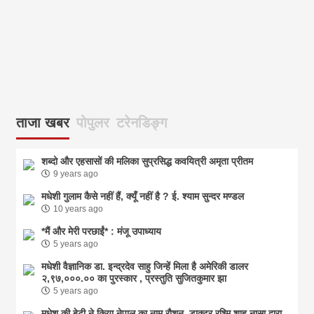
ताजा खबर
पोपुलर
टरेनडिङ्ग
शब्दो और एहसासों की मलिका सुप्रसिद्ध कवयित्री अमृता प्रीतम
9 years ago
मधेशी गुलाम कैसे नहीं हैं, क्यूँ नहीं है ? ई. श्याम सुन्दर मण्डल
10 years ago
*मैं और मेरी परछाईं* : मंजू उपाध्याय
5 years ago
मधेशी वैज्ञानिक डा. इन्द्रदेव साहु जिन्हें मिला है अमेरिकी डालर
२,९७,०००.०० का पुरस्कार , प्रस्तुति सुजितकुमार झा
5 years ago
मधेश की बेटी ने किया नेपाल का नाम राैशन, डाक्टर रश्मि शाह नासा द्वारा