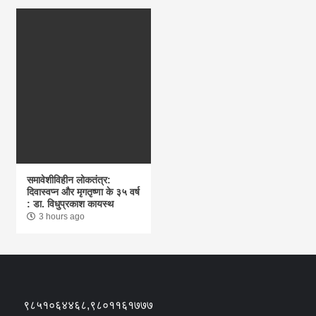
समावेशीविहीन लोकतंत्र:
दिवास्वप्न और मृगतृष्णा के ३५ वर्ष
: डा. विधुप्रकाश कायस्थ
3 hours ago
९८५१०६४४६८,९८०११६१७७७