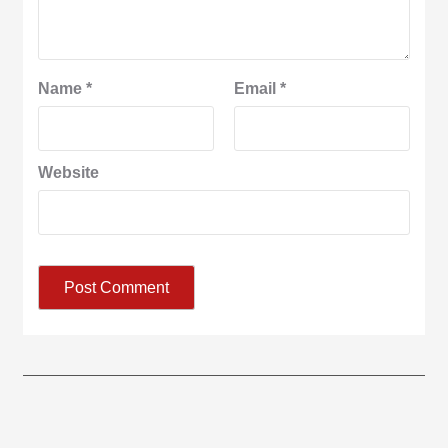
Name
*
Email
*
Website
आज का पंचांग:-* *आज दिनांक:7 अगस्त 2026 शुक्रवार शुभसंवत् 2083