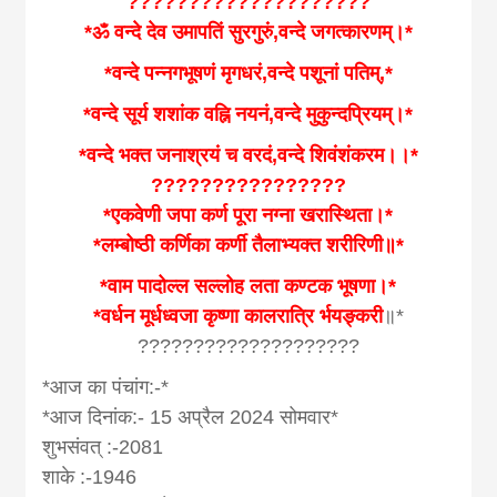
????????????????????
news, madhes
*ॐ वन्दे देव उमापतिं सुरगुरुं,वन्दे जगत्कारणम्।*
khabar
*वन्दे पन्नगभूषणं मृगधरं,वन्दे पशूनां पतिम्,*
*वन्दे सूर्य शशांक वह्नि नयनं,वन्दे मुकुन्दप्रियम्।*
*वन्दे भक्त जनाश्रयं च वरदं,वन्दे शिवंशंकरम।।*
????????????????
*एकवेणी जपा कर्ण पूरा नग्ना खरास्थिता।*
*लम्बोष्ठी कर्णिका कर्णी तैलाभ्यक्त शरीरिणी॥*
*वाम पादोल्ल सल्लोह लता कण्टक भूषणा।*
*वर्धन मूर्धध्वजा कृष्णा कालरात्रि र्भयङ्करी
॥*
????????????????????
*आज का पंचांग:-*
*आज दिनांक:- 15 अप्रैल 2024 सोमवार*
शुभसंवत् :-2081
शाके :-1946