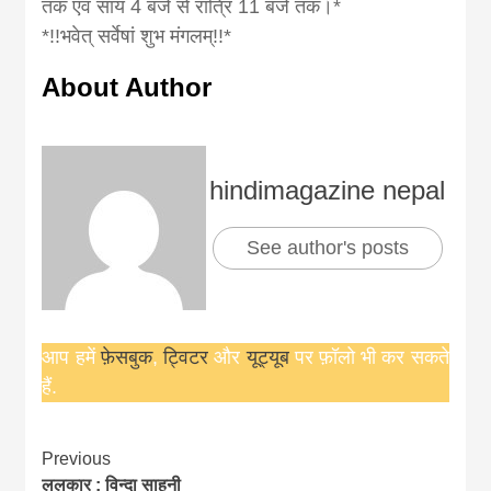
तक एवं सायं 4 बजे से रात्रि 11 बजे तक।*
*!!भवेत् सर्वेषां शुभ मंगलम्!!*
About Author
hindimagazine nepal
See author's posts
आप हमें
फ़ेसबुक
,
ट्विटर
और
यूट्यूब
पर फ़ॉलो भी कर सकते
हैं.
Continue
Previous
ललकार : विन्दा साहनी