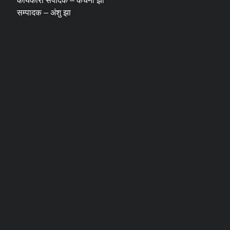
कार्यकारी संपादक – कंचना झा
सम्पादक – अंशु झा