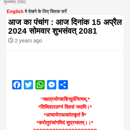
शुभसंवत् 2081
magazine of
English
मे देखने के लिए क्लिक करें
आज का पंचांग : आज दिनांक 15 अप्रैल
Nepal brings
2024 सोमवार शुभसंवत् 2081
2 years ago
news in hindi
from
Nepal,madhes
Facebook
Twitter
WhatsApp
Messenger
Share
news,financia
*
नक्षत्रयोगशशिसूर्यनित्यम्,*
*तिथिवारलग्नं दिवसं नमामि।*
news,loan,ban
*आचार्यराधाकांतकृतं वै*
*करोतुपंचांगमिदं सुप्रभातम्।।*