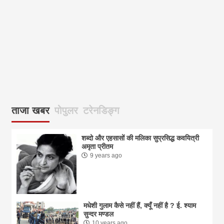
आज
ताजा खबर
पोपुलर
टरेनडिङ्ग
शब्दो और एहसासों की मलिका सुप्रसिद्ध कवयित्री
अमृता प्रीतम
9 years ago
मधेशी गुलाम कैसे नहीं हैं, क्यूँ नहीं है ? ई. श्याम
सुन्दर मण्डल
10 years ago