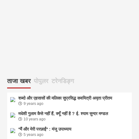
ताजा खबर
पोपुलर
टरेनडिङ्ग
शब्दो और एहसासों की मलिका सुप्रसिद्ध कवयित्री अमृता प्रीतम
9 years ago
मधेशी गुलाम कैसे नहीं हैं, क्यूँ नहीं है ? ई. श्याम सुन्दर मण्डल
10 years ago
*मैं और मेरी परछाईं* : मंजू उपाध्याय
5 years ago