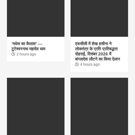
‘मधेस का कैलाश’ —
एफसीसी में शेख हसीना ने
टुटेश्वरनाथ महादेव धाम
लोकतंत्र के प्रति प्रतिबद्धता
दोहराई, दिसंबर 2026 में
2 hours ago
बांग्लादेश लौटने का किया ऐलान
4 hours ago