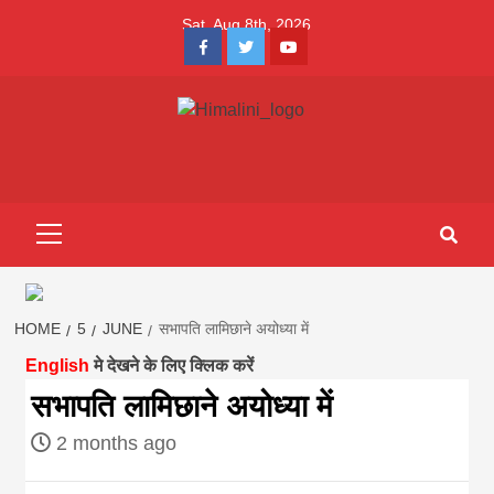
Skip
Sat. Aug 8th, 2026
to
Facebook
Twitter
Youtube
content
Himalini.com-
HIMALINI FIRST HINDI MAGAZINE OF NEPAL BRINGS NEWS
IN HINDI FROM NEPAL, BANK LOAN NEWS
hindi magazin
Primary
Menu
||madhesh
khabar:Himalin
HOME
5
JUNE
सभापति लामिछाने अयोध्या में
English
मे देखने के लिए क्लिक करें
first hindi
सभापति लामिछाने अयोध्या में
2 months ago
magazine of