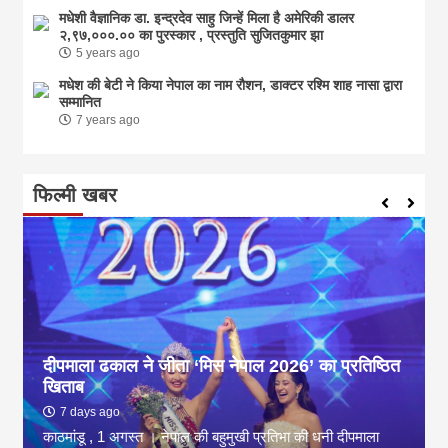
मधेशी वैज्ञानिक डा. इन्द्रदेव साहु जिन्हें मिला है अमेरिकी डालर
२,९७,०००.०० का पुरस्कार , प्रस्तुति सुजितकुमार झा
5 years ago
मधेश की बेटी ने किया नेपाल का नाम राैशन, डाक्टर रश्मि शाह नासा द्वारा
सम्मानित
7 years ago
फिल्मी खबर
दीपमाला ढकाल ने जीता ‘मिस नेपाल 2026’ का प्रतिष्ठित
खिताब
7 days ago
काठमांडू , 1 अगस्त । नेपाल की बहुमुखी प्रतिभा की धनी दीपमाला