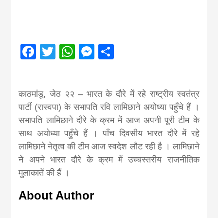
Nepal brings
news in hindi
Facebook
Twitter
WhatsApp
Messenger
Share
from
काठमांडू, जेठ २२ – भारत के दौरे में रहे राष्ट्रीय स्वतंत्र
Nepal,madhes
पार्टी (रास्वपा) के सभापति रवि लामिछाने अयोध्या पहुँचे हैं ।
सभापति लामिछाने दौरे के क्रम में आज अपनी पूरी टीम के
news,financia
साथ अयोध्या पहुँचे हैं । पाँच दिवसीय भारत दौरे में रहे
लामिछाने नेतृत्व की टीम आज स्वदेश लौट रही है । लामिछाने
ने अपने भारत दौरे के क्रम में उच्चस्तरीय राजनीतिक
news,loan,ban
मुलाकातें की हैं ।
news, madhes
About Author