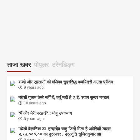
ताजा खबर
पोपुलर
टरेनडिङ्ग
शब्दो और एहसासों की मलिका सुप्रसिद्ध कवयित्री अमृता प्रीतम
9 years ago
मधेशी गुलाम कैसे नहीं हैं, क्यूँ नहीं है ? ई. श्याम सुन्दर मण्डल
10 years ago
*मैं और मेरी परछाईं* : मंजू उपाध्याय
5 years ago
मधेशी वैज्ञानिक डा. इन्द्रदेव साहु जिन्हें मिला है अमेरिकी डालर
२,९७,०००.०० का पुरस्कार , प्रस्तुति सुजितकुमार झा
5 years ago