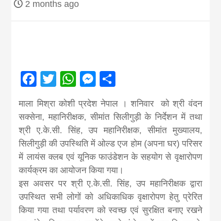
2 months ago
Nepal brings
news in hindi
from
Facebook
Twitter
WhatsApp
Messenger
Share
Nepal,madhes
माला मिश्रा कोशी प्रदेश नेपाल । शनिवार को श्री वंदन
सक्सेना, महानिरीक्षक, सीमांत सिलीगुड़ी के निर्देशन में तथा
श्री ए.के.सी. सिंह, उप महानिरीक्षक, सीमांत मुख्यालय,
news,financia
सिलीगुड़ी की उपस्थिति में ओल्ड एज होम (अपना घर) परिसर
में लायंस क्लब एवं यूनिक फाउंडेशन के सहयोग से वृक्षारोपण
news,loan,ban
कार्यक्रम का आयोजन किया गया।
इस अवसर पर श्री ए.के.सी. सिंह, उप महानिरीक्षक द्वारा
news, madhes
उपस्थित सभी लोगों को अधिकाधिक वृक्षारोपण हेतु प्रेरित
किया गया तथा पर्यावरण को स्वच्छ एवं सुरक्षित बनाए रखने