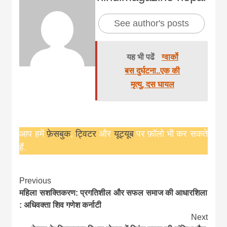
See author's posts
यह भी पढें
ग्वार्को
बस दुर्घटना..एक की
मृत्यु, दस घायल
आप हमें
फ़ेसबुक
,
ट्विटर
और
यूट्यूब
पर फ़ॉलो भी कर सकते
हैं.
Continue
Previous
महिला सशक्तिकरण: प्रगतिशील और सफल समाज की आधारशिला
Reading
: अधिवक्ता शिव गणेश कर्नाटी
Next