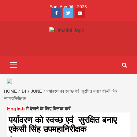
Skip
Sun. Aug 9th, 2026
to
Facebook
Twitter
Youtube
content
Himalini.com-
HIMALINI FIRST HINDI MAGAZINE OF NEPAL BRINGS NEWS
IN HINDI FROM NEPAL, BANK LOAN NEWS
hindi magazin
Primary
Menu
||madhesh
khabar:Himalin
HOME
14
JUNE
पर्यावरण को स्वच्छ एवं सुरक्षित बनाए एकेसी सिंह
उपमहानिरीक्षक
English
मे देखने के लिए क्लिक करें
first hindi
पर्यावरण को स्वच्छ एवं सुरक्षित बनाए
एकेसी सिंह उपमहानिरीक्षक
magazine of