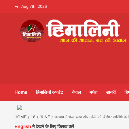
Skip
Fri. Aug 7th, 2026
to
content
Himalini.co
HIMALINI FIRST HINDI MAGAZINE OF NEPAL BRING
NEWS IN HINDI FROM NEPAL, BANK LOAN NEWS
hindi magaz
||madhesh
Home
हिमालिनी अपडेट
नेपाल
मधेश
डायरी
हि
khabar:Hima
HOME
18
JUNE
रास्वपा ने भेजा थापा और ओली को विशिष्ट अतिथि के 
English
मे देखने के लिए क्लिक करें