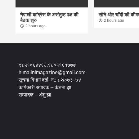
नेपाली कांग्रेस के असंतुष्ट पक्ष की
सोने और चाँदी की कीमतों
बैठक शुरु
2 hours ago
2 hours ago
९८५१०६४४६८,९८०११६१७७७
himalinimagazine@gmail.com
सूचना विभाग दर्ता नं.: ८२/०७३–७४
कार्यकारी संपादक – कंचना झा
सम्पादक – अंशु झा