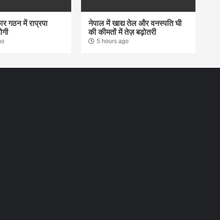
र गठन में राप्रपा
नेपाल में खाद्य तेल और वनस्पति घी
ोगी
की कीमतों में तेज़ बढ़ोतरी
go
5 hours ago