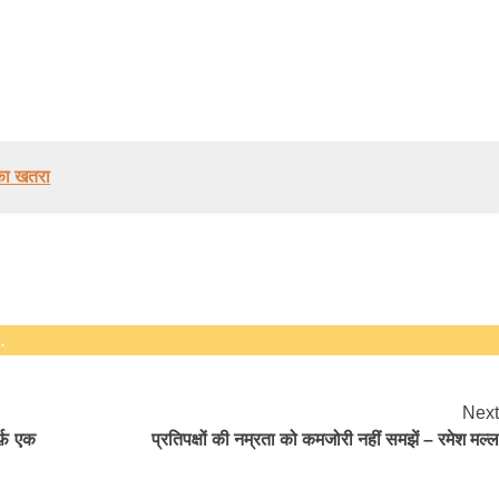
 का खतरा
बड़े अंतर से जीत हासिल करुँंगी –रेणु दाहाल
6 months ago
काठमांडू, फागुन ४ – चितवन क्षेत्र नम्बर ३ में प्रतिनिधिसभा
सदस्य के रूप में अपनी उम्मीदवारी दे चुकी रेणु दाहाल ने कहा 
.
कि उन्हें...
Next
्फ़ एक
प्रतिपक्षों की नम्रता को कमजोरी नहीं समझें – रमेश मल्ल