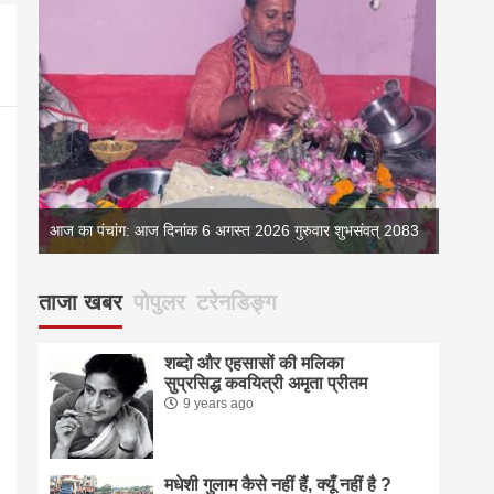
्
आज का पंचांग: आज दिनांक 6 अगस्त 2026 गुरुवार शुभसंवत् 2083
आज का 
ताजा खबर
पोपुलर
टरेनडिङ्ग
शब्दो और एहसासों की मलिका
सुप्रसिद्ध कवयित्री अमृता प्रीतम
9 years ago
मधेशी गुलाम कैसे नहीं हैं, क्यूँ नहीं है ?