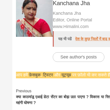
Kanchana Jha
Kanchana Jha
Editor, Online Portal
www.Himalini.com
यह भी पढें
देश के कुछ जिलों में बाढ़
See author's posts
आप हमें
फ़ेसबुक
,
ट्विटर
और
यूट्यूब
पर फ़ॉलो भी कर सकते हैं
Continue
Previous
क्या काठमांडू एआई डेटा सेंटर का बोझ उठा पाएगा ? विकास या सिर
Reading
महंगी घोषणा ?