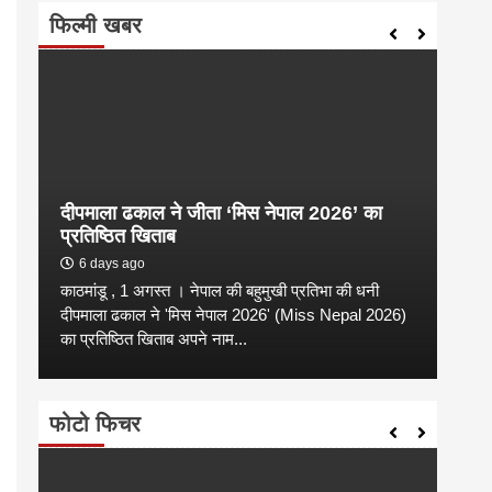
फिल्मी खबर
दीपमाला ढकाल ने जीता ‘मिस नेपाल 2026’ का
संगी
प्रतिष्ठित खिताब
कल्य
6 days ago
2 
काठमांडू , 1 अगस्त । नेपाल की बहुमुखी प्रतिभा की धनी
संगीत
है
दीपमाला ढकाल ने 'मिस नेपाल 2026' (Miss Nepal 2026)
शाम न
का प्रतिष्ठित खिताब अपने नाम...
कारण उ
फोटो फिचर