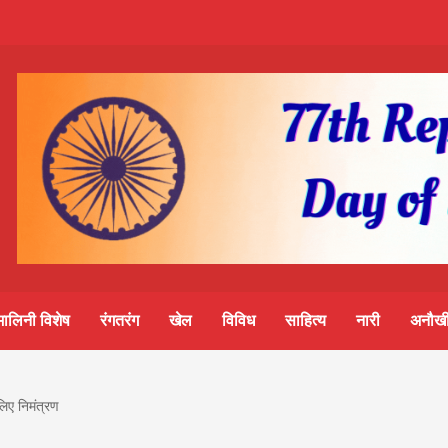
m-
S
ine
मालिनी विशेष
रंगतरंग
खेल
विविध
साहित्य
नारी
अनौखी
lini
लिए निमंत्रण