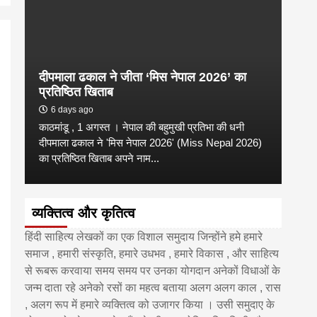
दीपमाला ढकाल ने जीता ‘मिस नेपाल 2026’ का
डी.ए
प्रतिष्ठित खिताब
के वि
6 days ago
6 
काठमांडू , 1 अगस्त । नेपाल की बहुमुखी प्रतिभा की धनी
‘हिमाल
दीपमाला ढकाल ने 'मिस नेपाल 2026' (Miss Nepal 2026)
का सम
का प्रतिष्ठित खिताब अपने नाम...
http
व्यक्तित्व और कृतित्व
हिंदी साहित्य लेखकों का एक विशाल समुदाय जिन्होंने हमे हमारे
समाज , हमारी संस्कृति, हमारे उधभव , हमारे विकास , और साहित्य
से रूबरू करवाया समय समय पर उनका योगदान अनेकों विधाओं के
जन्म दाता रहे अनेको रसों का महत्व बताया अलग अलग काल , रास
, अलग रूप में हमारे व्यक्तित्व को उजागर किया । उसी समुदाए के