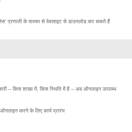
बड़े अंतर से जीत हासिल करुँंगी –रेणु दाहाल
ेमिस’ प्रणाली के माध्यम से वेबसाइट से डाउनलोड कर सकते हैं
6 months ago
काठमांडू, फागुन ४ – चितवन क्षेत्र नम्बर ३ में प्रतिनिधिसभा
सदस्य के रूप में अपनी उम्मीदवारी दे चुकी रेणु दाहाल ने कहा 
कि उन्हें...
कारी – किस शाखा में, किस स्थिति में है – अब ऑनलाइन उपलब्ध
ा ऑनलाइन करने के लिए कार्य प्रारंभ
सीताराम विवाह पंचमी महोत्सव के तीसरे दिन धनुष
यज्ञ का हुआ आयोजन (फोटो सहित)
3 years ago