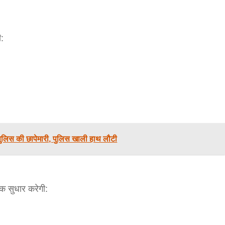
जनकपुरधाम/मिश्री लाल मधुकर। सीताराम विवाह पंचमी
महोत्सव के तीसरे दिन जानकी मंदिर के प्रांगण में धनुष यज्ञ
आयोजित किया गया। रंगभूमि मैदान में राजा विदेह...
ी:
 पुलिस की छापेमारी, पुलिस खाली हाथ लौटी
िक सुधार करेगी: