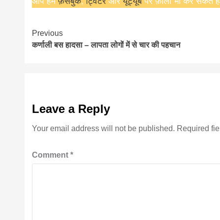
आप हमें
फ़ेसबुक
,
ट्विटर
और
यूट्यूब
पर फ़ॉलो भी कर सकते हैं
Continue
Previous
कर्णाली बस हादसा – लापता लोगों में से चार की पहचान
Reading
Leave a Reply
Your email address will not be published.
Required fi
Comment
*