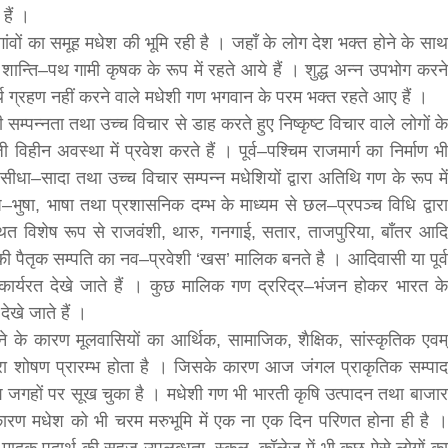
 हैं ।
गांवों का समूह मधेश की भूमि रही है । जहाँ के लोग देश भक्त होने के साथ
शान्ति–पथ गामी कृषक के रूप में रहते आये हैं । शुद्ध अन्न उपभोग करने
र्थ ग्रहण नहीं करने वाले मधेशी गण भगवान के परम भक्त रहते आए हैं ।
सम्पन्नता तथा उच्च विचार से डाह करते हुए निष्कृष्ट विचार वाले लोगों के
िहीन अवस्था में प्रवेश करते हैं । पूर्व–पश्चिम राजमार्ग का निर्माण भी
ीधा–सादा तथा उच्च विचार सम्पन्न मधेशियों द्वारा अतिथि गण के रूप में
ेष–भुषा, भाषा तथा प्रशासनिक दम्भ के माध्यम से छल–प्रपञ्च विधि द्वारा
बड़े अंतर से जीत हासिल करुँंगी –रेणु दाहाल
थित विशेष रूप से राजवंशी, थारु, गनगाई, सतार, ताजपुरिया, बाँतर आदि
6 months ago
की पैतृक सम्पति का नव–प्रवेशी ‘खस’ मालिक बनते है । आदिवासी या पूर्व
काठमांडू, फागुन ४ – चितवन क्षेत्र नम्बर ३ में प्रतिनिधिसभा
र्यरत देखे जाते हैं । कुछ मालिक गण द्ररिद्र–भंजन होकर भारत के
सदस्य के रूप में अपनी उम्मीदवारी दे चुकी रेणु दाहाल ने कहा 
कि उन्हें...
ेखे जाते हैं ।
ने के कारण मूलवासियों का आर्थिक, सामाजिक, शैक्षिक, सांस्कृतिक एवम्
ारा शोषण प्रारम्भ होता है । जिसके कारण आज जंगल प्राकृतिक सम्पाद
श जगहों पर सूख चुका है । मधेशी गण भी भारती कृषि उत्पादन तथा बाजार
 के कारण मधेश को भी चरम मरुभूमि में एक ना एक दिन परिणत होना ही है ।