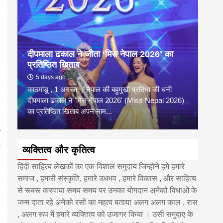
दीपमाला ढकाल ने जीता ‘मिस नेपाल 2026’ का
डी.ए
प्रतिष्ठित खिताब
के वि
5 days ago
6 
काठमांडू , 1 अगस्त । नेपाल की बहुमुखी प्रतिभा की धनी
‘हिमाल
दीपमाला ढकाल ने 'मिस नेपाल 2026' (Miss Nepal 2026)
का सम
का प्रतिष्ठित खिताब अपने नाम...
http
व्यक्तित्व और कृतित्व
हिंदी साहित्य लेखकों का एक विशाल समुदाय जिन्होंने हमे हमारे
समाज , हमारी संस्कृति, हमारे उधभव , हमारे विकास , और साहित्य
से रूबरू करवाया समय समय पर उनका योगदान अनेकों विधाओं के
जन्म दाता रहे अनेको रसों का महत्व बताया अलग अलग काल , रास
, अलग रूप में हमारे व्यक्तित्व को उजागर किया । उसी समुदाए के