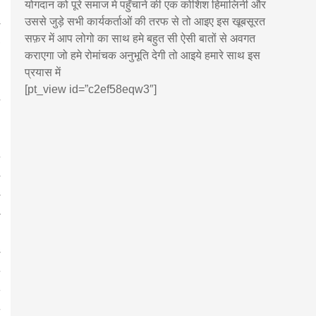
योगदान को पूरे समाज मे पहुँचाने की एक कोशिश हिमालिनी और
उससे जुड़े सभी कार्यकर्ताओं की तरफ से तो आइए इस खूबसूरत
सफ़र में आप लोगो का साथ हमे बहुत सी ऐसी बातों से अवगत
कराएगा जो हमे रोमांचक अनुभूति देगी तो आइये हमारे साथ इस
प्रयास में
[pt_view id=”c2ef58eqw3″]