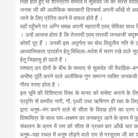
भिज्ञ होते हुए भी शास्त्रीय सम्वाद में सुकदेव जी को सरस वै
जनक जी की अलौकिक चमत्कारी दिनचर्या अपनी आँखें से अवलो
news,loan,
जाने के लिए प्रेरित करने में सफल होते हैं ।
वहाँ पहुँचने पर अग्नि समक्ष अपनी महारानी एवम् सेविका सा
news, mad
। उन्हें आभास होता है कि तेजस्वी एवम् तपस्वी जनकजी सदृश्
कोशों दूर हैं । उनकी इस अपूर्णता का बोध विद्युतीय गति स
आध्यात्मिकता प्रदर्शन हेतु मिथिला–मधेश में चरण रखे वाले स
khabar
हेतु जिज्ञासु हो उठते हैं ।
पश्चात् उन दोनों के बीच के सम्वाद से सुकदेव जी वैवाहिक–बन्
अभीष्ठ पूर्ति करने वाले अलौकिक गुण सम्पन्न व्यक्ति जनकज
गौरव स्पष्ट होता है ।
इस भूमि की विशिष्टता विश्व के मानव को सचेष्ट कराने के ल
प्रवृत्ति से कम्पीत नारी, गौ, पृथ्वी तथा ऋषिगण ही रक्षा के 
द्वारा धनुष–भंग करने वाले से सीता के विवाह होने का प्र
विश्वमित्र के साथ राम–लक्ष्मण का जनकपुर आने के क्रम में फ
संकलन के क्रम में राम को सीता से प्रथम बार आँखें चार 
धनुष–यज्ञ स्थल में धनुष तोड़ने वाले राम से परसुराम जी का 