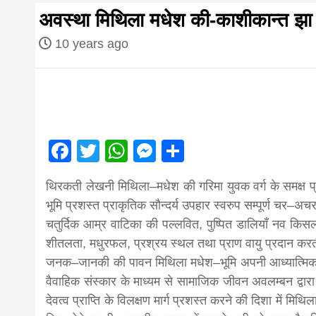
first hindi
अवस्था मिथिला मधेश की-काशीकान्त झा
magazine o
10 years ago
Nepal bring
news in hin
Facebook
Twitter
WhatsApp
Messenger
Share
आज का पंचांग: आज दिनांक 2 अगस्त 2026 रव
थिरकती लेखनी मिथिला–मधेश की गरिमा युवक वर्ग के समक्ष प्र
from
भूमि प्रशस्त प्राकृतिक सौन्दर्य उपहार स्वरुप सम्पूर्ण चर–अचर
चतुर्दिक आम्र वाटिका की पल्लवित, पुष्पित डालियाँ नव क
Nepal,mad
शीतलता, मधुरफल, प्रश्रय स्थल तथा प्राण वायु प्रदान कर
जनक–जानकी की पावन मिथिला मधेश–भूमि अपनी आध्यात्मिकता
वैवाहिक संस्कार के माध्यम से सामाजिक जीवन अवलम्बन द्वार
news,financ
देवत्व प्राप्ति के विलक्षण मार्ग प्रशस्त करने की दिशा में मिथि