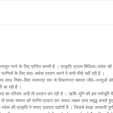
f
s
di
िवार शुभसंवत् 2083
आज का पंचांग: आज दिनांक 6 अगस्त 2026 गुरुवार शुभसंवत् 2
स्तुत गरने के लिए प्रेरित करती है । प्रकृति प्रदत्त मिथिला–मधेश की
 प्रणियों के लिए सदा–सर्वदा प्रदान करने में कभी पीछे नहीं रही है ।
िसलय साथ निशा–दिवा स्वतन्त्र रूप से विचरणरत समस्त जीव–जन्तुओं को
hesh
ती आ रही है ।
 का परिचय अभी भी प्रदान कर रही है । ऋषि–मुनि की इस तपोभूमि में
ा भी मानव समाज को शान्ति प्रदान कर सवल–सक्षम एवम् समृद्ध बनाते हुए
ial
ला मधेश की प्रकृति ने सतत् उदारता दर्शायी है । जिससे वेदज्ञ व्यासजी पूर्ण