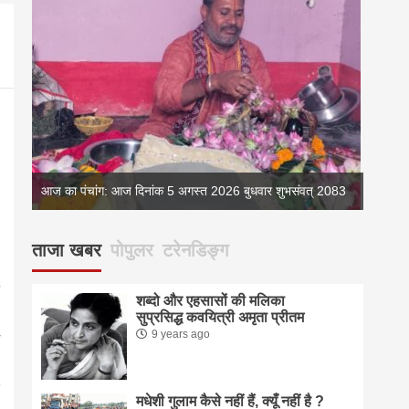
083
आज का पंचांग: आज दिनांक 5 अगस्त 2026 बुधवार शुभसंवत् 2083
आज का 
ताजा खबर
पोपुलर
टरेनडिङ्ग
शब्दो और एहसासों की मलिका
सुप्रसिद्ध कवयित्री अमृता प्रीतम
9 years ago
मधेशी गुलाम कैसे नहीं हैं, क्यूँ नहीं है ?