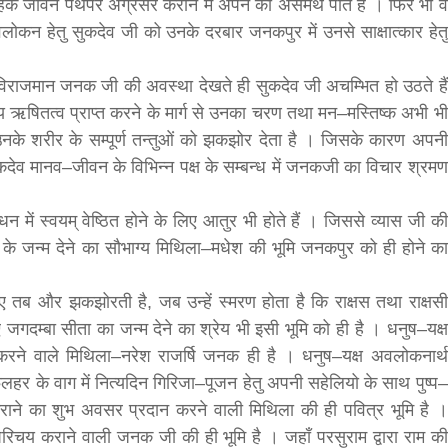
वाहिक जीवन पथपर अग्रसर कराने में अपने को असमर्थ पाते हैं । फिर भी वे
कन हेतु सुकदेव जी को उनके दरबार जनकपुर में उनसे साक्षात्कार हेतु
bank
थ विराजमान जनक जी की अवस्था देखते ही सुकदेव जी अचम्भित हो उठते हैं
hesh
य ऋषितत्व प्राप्त करने के मार्ग से उनका चरण तथा मन–मस्तिष्क अभी भी
े उनके शरीर के सम्पूर्ण तन्तुओं को झकझोर देता है । जिसके कारण अपनी
ुकदेव मानव–जीवन के विभिन्न पक्ष के सम्बन्ध में जनकजी का विचार श्रमण
धन में स्वयम् वेष्ठित होने के लिए आतुर भी होते हैं । जिससे व्यास जी की
ी के जन्म देने का सौभाग्य मिथिला–मधेश की भूमि जनकपुर को ही होने का
िए तब और झकझोरती है, जब उन्हें स्मरण होता है कि राक्षस तथा राक्षसी
लिए जगदम्बा सीता का जन्म देने का श्रेय भी इसी भूमि को ही है । धनुष–यक्ष
ण करने वाले मिथिला–नरेश राजर्षि जनक ही है । धनुष–यक्ष अवलोकनार्थ
ुलहर के वाग में नित्यदिन गिरिजा–पूजन हेतु अपनी सहेलियो के साथ पुष्प–
कराने का शुभ अवसर प्रदान करने वाली मिथिला की ही पवित्र भूमि है ।
परिचय कराने वाली जनक जी की ही भूमि है । जहाँ परसुराम द्वारा राम की