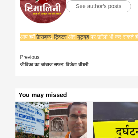
See author's posts
आप हमें
फ़ेसबुक
,
ट्विटर
और
यूट्यूब
पर फ़ॉलो भी कर सकते हैं
Continue
Previous
जीविका का जांबाज सफर: विजेता चौधरी
Reading
You may missed