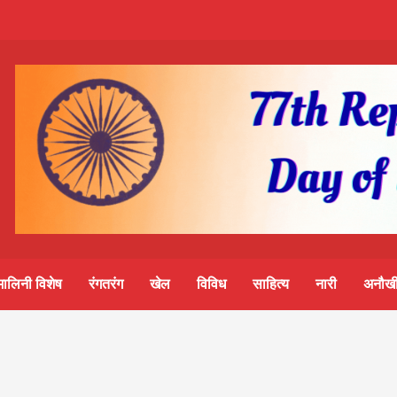
m-
S
ine
मालिनी विशेष
रंगतरंग
खेल
विविध
साहित्य
नारी
अनौखी
lini