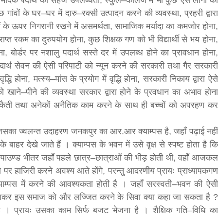
 मादक पदार्थ की सहज उपलब्धता, स्कुल–कॉलेज में भी कुछ ऐसे लोगों का
कुछ गांवों के घर–घर में दारु–रक्सी उत्पादन करने की व्यवस्था, प्रहरी द्वारा
ाओं के ऊपर निगरानी रखने में असमर्थता, सामाजिक मर्यादा का कमजोर होना,
्राप्त रकम का दुरुपयोग होना, कुछ शिक्षक गण को भी विद्यार्थी से भय होना,
होना, बोर्डर पर नशालु पदार्थ सस्ते दर में उपलब्ध होने का प्रावधान होना,
सीताराम विवाह पंचमी महोत्सव के तीसरे दिन धनुष
यज्ञ का हुआ आयोजन (फोटो सहित)
दार्थ सेवन की ऐसी परिपाटी को न्यून करने की सरकारी तथा गैर सरकारी
3 years ago
द्धि होना, मत्स्य–मांस के प्रयोग में वृद्धि होना, सरकारी निकाय द्वारा ऐसे
जनकपुरधाम/मिश्री लाल मधुकर। सीताराम विवाह पंचमी
खाने–पीने की व्यवस्था सरकार द्वारा होने के प्रवधान का अभाव होना
महोत्सव के तीसरे दिन जानकी मंदिर के प्रांगण में धनुष यज्ञ
 डकैती तथा अनेकों अनैतिक काम करने के साथ ही बच्चों को अपरहण कर
आयोजित किया गया। रंगभूमि मैदान में राजा विदेह...
ं । जिसका ज्वलन्त उदाहरण जनकपुर का आर.आर क्याम्पस है, जहाँ पढ़ाई नहीं
 बाहर देखे जाते हैं । क्याम्पस के भवन में उसे वृक्ष से स्पष्ट होता है कि
स कम्पाउण्ड भीतर जहाँ पहले छात्र–छात्राओं की भीड़ होती थी, वहाँ आजकल
य पर हाजिरी करने अवश्य आते होंगे, परन्तु आदरणीय प्रायः प्राध्यापकगण
ट क्याम्पस में करने की आवश्यकता होती है । जहाँ सरस्वती–भवन की ऐसी
 में लाकर इस समाज को और लज्जित करने के सिवा क्या कहा जा सकता है ?
ित है । प्रायः उसका काम सिर्फ बजट भेजना है । शैक्षिक गति–विधि का