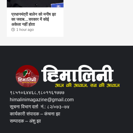
प्रधानमंत्री बालेन को मनीष झा
का जवाब…सरकार में कोई
अकेला नहीं होता
1 hour ago
९८५१०६४४६८,९८०११६१७७७
himalinimagazine@gmail.com
सूचना विभाग दर्ता नं.: ८२/०७३–७४
कार्यकारी संपादक – कंचना झा
सम्पादक – अंशु झा