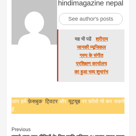
hindimagazine nepal
See author's posts
यह भी पढें
श्रीराम
जानकी म्यूजिकल
ग्रुप के संगीत
प्रशिक्षण कार्यालय
का हुआ भव्य शुभारंभ
आप हमें
फ़ेसबुक
,
ट्विटर
और
यूट्यूब
पर फ़ॉलो भी कर सकते
हैं.
Continue
Previous