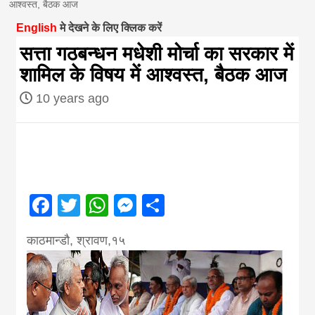
आश्वस्त, बैठक आज
magazine of
English
मे देखने के लिए क्लिक करें
सत्ता गठबन्धन मधेशी मोर्चा का सरकार में
Nepal brings
शामिल के विषय में आश्वस्त, बैठक आज
10 years ago
news in hindi
from
Nepal,madhes
Facebook
Twitter
WhatsApp
Messenger
Share
news,financia
काठमान्डौ, श्रावण,१५
news,loan,ban