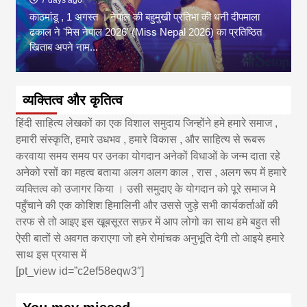
7 days ago
काठमांडू , 1 अगस्त । नेपाल की बहुमुखी प्रतिभा की धनी दीपमाला
ढकाल ने 'मिस नेपाल 2026' (Miss Nepal 2026) का प्रतिष्ठित
खिताब अपने नाम...
व्यक्तित्व और कृतित्व
हिंदी साहित्य लेखकों का एक विशाल समुदाय जिन्होंने हमे हमारे समाज ,
हमारी संस्कृति, हमारे उधभव , हमारे विकास , और साहित्य से रूबरू
करवाया समय समय पर उनका योगदान अनेकों विधाओं के जन्म दाता रहे
अनेको रसों का महत्व बताया अलग अलग काल , रास , अलग रूप में हमारे
व्यक्तित्व को उजागर किया । उसी समुदाए के योगदान को पूरे समाज मे
पहुँचाने की एक कोशिश हिमालिनी और उससे जुड़े सभी कार्यकर्ताओं की
तरफ से तो आइए इस खूबसूरत सफ़र में आप लोगो का साथ हमे बहुत सी
ऐसी बातों से अवगत कराएगा जो हमे रोमांचक अनुभूति देगी तो आइये हमारे
साथ इस प्रयास में
[pt_view id=”c2ef58eqw3″]