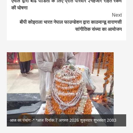
एमाले द्वारा बाढ पीडितों के लिए प्रति परिवार २५हजार राहत रकम
Reading
की घोषणा
Next
बीपी कोइराला भारत नेपाल फाउन्डेशन द्वारा काठमान्डू वाराणसी
सांगीतिक संध्या का आयोजन
आज का पंचांग:-* *आज दिनांक:7 अगस्त 2026 शुक्रवार शुभसंवत् 2083
आज