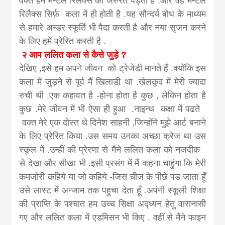
वक्त हमें मेन्टल रिलैक्स की जरुरत पड्ती है .और वह मेन्टल
रिलैक्स सिर्फ़ कला में ही होती है .यह सौन्दर्य बोध के माध्यम
से हमारे अन्डर स्फूर्ति भी पैदा करती है और नया सृजन करने
के लिए हमें प्रेरित करती है .
२ आप ललित कला से कैसे जुड़े ?
देखिए ,इसे हम अपने जीवन को ट्रेजेडी मानते हैं .क्योंकि इस
कला में जुड़ने से पूर्व मैं खिलाडी था .खेलकूद में मेरी ज्यादा
रुची थी .एक कहावत है -होना होता है कुछ , लेकिन होता है
कुछ .मेरे जीवन में भी ऐसा ही हुआ .नाइन्थ कक्षा में पढते
वक्त मेरे एक दोस्त थे दिनेश साहनी ,जिन्होंने मुझे आर्ट बनाने
के लिए प्रेरित किया .उस समय उनका अच्छा क्रेज था उस
स्कूल में .उन्हीं की प्रेरणा से मैने ललित कला को नजदीक
से देखा और सीखा भी .इसी प्रसंग में मैं कहना चाहुंगा कि मेरी
कमजोरी कहिये या जो कहिये -जिस चीज के पीछे पड जाता हूँ
उसे लास्ट में अन्जाम तक पहुचा देता हूँ .अपंनी स्कूली शिक्षा
की प्राप्ति के पश्चात हम उच्च सिक्षा अद्ध्यन हेतु वारानासी
गए और ललित कला में एडमिसन भी किए . वहीं से मैंने फाइन