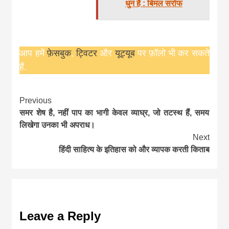
धुन है : बिमल सर्राफ
आप हमें
फ़ेसबुक
,
ट्विटर
और
यूट्यूब
पर फ़ॉलो भी कर सकते
हैं.
Continue
Previous
समर शेष है, नहीं पाप का भागी केवल व्याघ्र, जो तटस्थ हैं, समय
Reading
लिखेगा उनका भी अपराध।
Next
हिंदी साहित्य के इतिहास को और व्यापक करती किताब
Leave a Reply