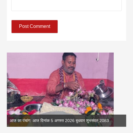
आज का पंचांग: आज दिनांक 5 अगस्त 2026 बुधवार शुभसंवत् 2083
आज