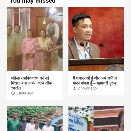
You may missed
महिला सशक्तिकरण की नई
मैं क्षमाप्रार्थी हूँ और आप सभी से
मिसाल बना लायंस क्लब ऑफ
माफी मांगता हूँ – गृहमंत्री गुरुङ
रक्सौल
2 hours ago
1 hour ago