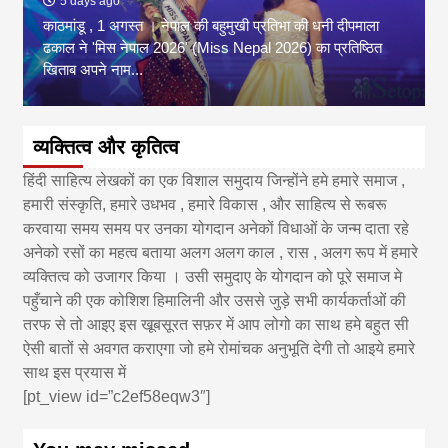
5 days ago
काठमांडू , 1 अगस्त । नेपाल की बहुमुखी प्रतिभा की धनी दीपमाला
ढकाल ने 'मिस नेपाल 2026' (Miss Nepal 2026) का प्रतिष्ठित
खिताब अपने नाम...
व्यक्तित्व और कृतित्व
हिंदी साहित्य लेखकों का एक विशाल समुदाय जिन्होंने हमे हमारे समाज ,
हमारी संस्कृति, हमारे उधभव , हमारे विकास , और साहित्य से रूबरू
करवाया समय समय पर उनका योगदान अनेकों विधाओं के जन्म दाता रहे
अनेको रसों का महत्व बताया अलग अलग काल , रास , अलग रूप में हमारे
व्यक्तित्व को उजागर किया । उसी समुदाए के योगदान को पूरे समाज मे
पहुँचाने की एक कोशिश हिमालिनी और उससे जुड़े सभी कार्यकर्ताओं की
तरफ से तो आइए इस खूबसूरत सफ़र में आप लोगो का साथ हमे बहुत सी
ऐसी बातों से अवगत कराएगा जो हमे रोमांचक अनुभूति देगी तो आइये हमारे
साथ इस प्रयास में
[pt_view id=”c2ef58eqw3″]