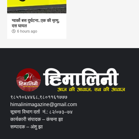
ग्वार्को बस दुर्घटना..एक की मृत्यु,
दस घायल
6 hours ago
९८५१०६४४६८,९८०११६१७७७
himalinimagazine@gmail.com
सूचना विभाग दर्ता नं.: ८२/०७३–७४
कार्यकारी संपादक – कंचना झा
सम्पादक – अंशु झा