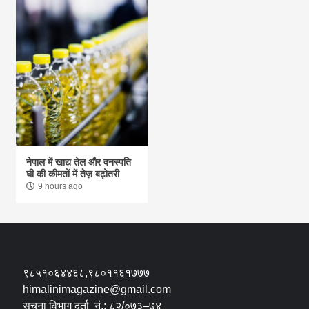
नेपाल में खाद्य तेल और वनस्पति
घी की कीमतों में तेज़ बढ़ोतरी
9 hours ago
९८५१०६४४६८,९८०११६१७७७
himalinimagazine@gmail.com
सूचना विभाग दर्ता नं.: ८२/०७३–७४