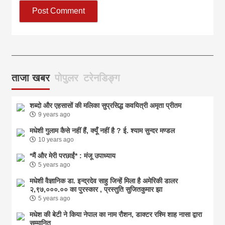
आज का पंचांग: आज दिनांक 6 अगस्त 2026 गुरुवार शुभसंवत् 2083
आज
ताजा खबर
पोपुलर
टरेनडिङ्ग
शब्दो और एहसासों की मलिका सुप्रसिद्ध कवयित्री अमृता प्रीतम
9 years ago
मधेशी गुलाम कैसे नहीं हैं, क्यूँ नहीं है ? ई. श्याम सुन्दर मण्डल
10 years ago
*मैं और मेरी परछाईं* : मंजू उपाध्याय
5 years ago
मधेशी वैज्ञानिक डा. इन्द्रदेव साहु जिन्हें मिला है अमेरिकी डालर
२,९७,०००.०० का पुरस्कार , प्रस्तुति सुजितकुमार झा
5 years ago
मधेश की बेटी ने किया नेपाल का नाम राैशन, डाक्टर रश्मि शाह नासा द्वारा
सम्मानित