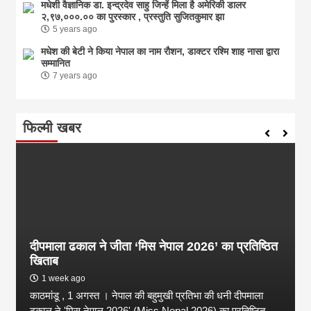
मधेशी वैज्ञानिक डा. इन्द्रदेव साहु जिन्हें मिला है अमेरिकी डालर
२,९७,०००.०० का पुरस्कार , प्रस्तुति सुजितकुमार झा
5 years ago
मधेश की बेटी ने किया नेपाल का नाम राैशन, डाक्टर रश्मि शाह नासा द्वारा
सम्मानित
7 years ago
फिल्मी खबर
दीपमाला ढकाल ने जीता ‘मिस नेपाल 2026’ का प्रतिष्ठित
खिताब
1 week ago
काठमांडू , 1 अगस्त । नेपाल की बहुमुखी प्रतिभा की धनी दीपमाला
ढकाल ने 'मिस नेपाल 2026' (Miss Nepal 2026) का प्रतिष्ठित