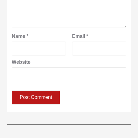
Name
*
Email
*
Website
आज का पंचांग:-* *आज दिनांक:7 अगस्त 2026 शुक्रवार शुभसंवत् 2083