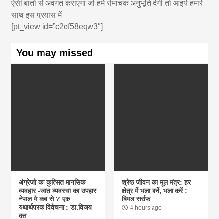
ऐसी बातों से अवगत कराएगा जो हमे रोमांचक अनुभूति देगी तो आइये हमारे
साथ इस प्रयास में
[pt_view id=”c2ef58eqw3″]
You may missed
अंग्रेजो का कुत्सित मानसिक
श्रेष्ठ जीवन का मूल मंत्र: हर
व्यवहार -जात व्यवस्था का उपहार
क्षेत्र में भला बनें, भला करें :
नेपाल मे कब से ? एक
बिमल सर्राफ
यथार्थपरक विवेचना : डा.विजय
4 hours ago
दत्त