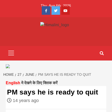
Skip
Thu. Aug 6th, 2026
to
Facebook
Twitter
Youtube
content
Himalini.com-
HIMALINI FIRST HINDI MAGAZINE OF NEPAL BRINGS NEWS
IN HINDI FROM NEPAL, BANK LOAN NEWS
hindi magazin
Primary
Menu
||madhesh
khabar:Himalin
HOME
27
JUNE
PM SAYS HE IS READY TO QUIT
English
मे देखने के लिए क्लिक करें
first hindi
PM says he is ready to quit
14 years ago
magazine of