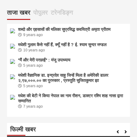
ताजा खबर
पोपुलर
टरेनडिङ्ग
शब्दो और एहसासों की मलिका सुप्रसिद्ध कवयित्री अमृता प्रीतम
9 years ago
मधेशी गुलाम कैसे नहीं हैं, क्यूँ नहीं है ? ई. श्याम सुन्दर मण्डल
10 years ago
*मैं और मेरी परछाईं* : मंजू उपाध्याय
5 years ago
मधेशी वैज्ञानिक डा. इन्द्रदेव साहु जिन्हें मिला है अमेरिकी डालर
२,९७,०००.०० का पुरस्कार , प्रस्तुति सुजितकुमार झा
5 years ago
मधेश की बेटी ने किया नेपाल का नाम राैशन, डाक्टर रश्मि शाह नासा द्वारा
सम्मानित
7 years ago
फिल्मी खबर