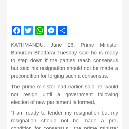
Nepal brings
news in hindi
Facebook
Twitter
WhatsApp
Messenger
Share
from
KATHMANDU, June 26: Prime Minister
Baburam Bhattarai Tuesday said he is ready
Nepal,madhes
to step down if the parties reach consensus
but said his resignation should not be made a
precondition for forging such a consensus.
news,financia
The prime minister had earlier said he would
not resign until a government following
news,loan,ban
election of new parliament is formed.
news, madhes
“I am ready to tender my resignation but my
resignation should not be made a pre-
condition for consensus,” the prime minister