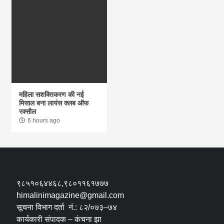
महिला सशक्तिकरण की नई
मिसाल बना लायंस क्लब ऑफ
रक्सौल
6 hours ago
९८५१०६४४६८,९८०११६१७७७
himalinimagazine@gmail.com
सूचना विभाग दर्ता नं.: ८२/०७३–७४
कार्यकारी संपादक – कंचना झा