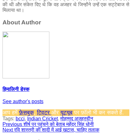
की थी और संकेत दिए थे कि वह अजहर थे जिन्होंने उन्हें एक सट्टेबाज से
मिलाया था।
About Author
हिमालिनी डेस्क
See author's posts
आप हमें
फ़ेसबुक
,
ट्विटर
और
यूट्यूब
पर फ़ॉलो भी कर सकते हैं.
Tags:
bcci
,
Indian Cricket
,
मोहम्मद अजहरुद्दीन
Continue
Previous
शीर्ष पर पहुंचने को बेताब महेंद्र सिंह धोनी
Next
रवि शास्त्री की शादी में आई खटास, चाहिए तलाक
Reading