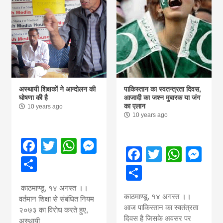
अस्थायी शिक्षकों ने आन्दोलन की
पाकिस्तान का स्वतन्त्रता दिवस,
घोषणा की है
आजादी का जश्न मुबारक या जंग
का एलान
10 years ago
10 years ago
Facebook
Twitter
WhatsApp
Messenger
Facebook
Twitter
What
Me
Share
Share
काठमाण्डू, १४ अगस्त ।।
काठमाण्डू, १४ अगस्त ।।
वर्तमान शिक्षा से संबंधित नियम
आज पाकिस्तान का स्वतंत्रता
२०७३ का विरोध करते हुए,
दिवस है जिसके अवसर पर
अस्थायी