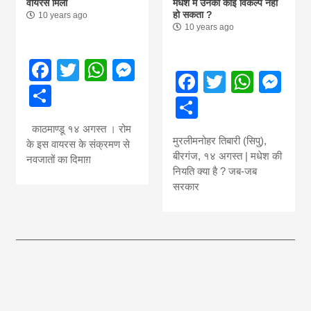
वायरस मिला
मधेश में उनका कोई विकल्प नहीँ
हो सकता ?
10 years ago
10 years ago
Facebook
Twitter
WhatsApp
Messenger
Facebook
Twitter
What
Me
Share
Share
काठमाण्डू १४ अगस्त । रोम
मुरलीमनोहर तिबारी (सिपु),
के इस वायरस के संक्रमण से
बीरगंज, १४ अगस्त | मधेश की
नवजातों का दिमाग़
नियति क्या है ? जब-जब
सरकार
आज का पंचांग: आज दिनांक 6 अगस्त 2026 गुरुवार शुभसंवत् 2083