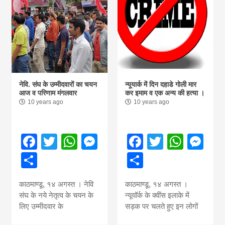
नेवि. संघ के उम्मीदवारों का चयन
न्यूयार्क में दिन दहाडे गोली मार
आज व परिणाम मंगलवार
कर इमाम व एक अन्य की हत्या ।
10 years ago
10 years ago
Facebook
Twitter
WhatsApp
Messenger
Facebook
Twitter
What
Me
Share
Share
काठमाण्डू, १४ अगस्त । नेवि
काठमाण्डू, १४ अगस्त ।
संघ के नये नेतृत्व के चयन के
न्यूयॉर्क के क्वींस इलाके में
लिए उम्मीदवार के
सड़क पर चलते हुए इन लोगों