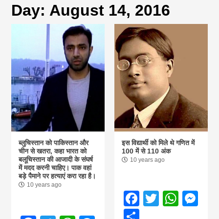
Day:
August 14, 2016
magazine of
Nepal brings
news in hindi
from
Nepal,madhes
ब्लुचिस्तान को पाकिस्तान और
इस विद्यार्थी को मिले थे गणित में
चीन से खतरा, कहा भारत को
100 में से 110 अंक
बलूचिस्तान की आजादी के संघर्ष
10 years ago
news,financia
में मदद करनी चाहिए। पाक वहां
बड़े पैमाने पर हत्याएं करा रहा है।
10 years ago
news,loan,ban
Facebook
Twitter
What
Me
Share