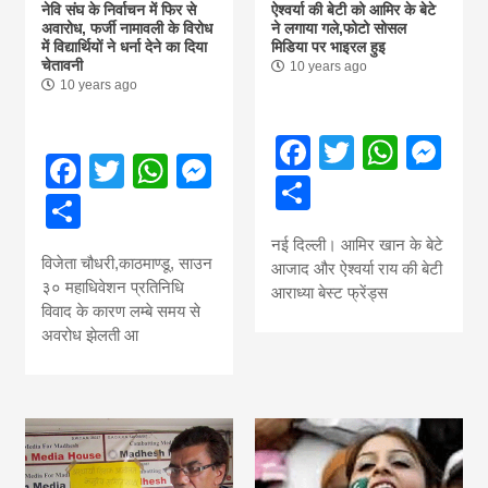
नेवि संघ के निर्वाचन में फिर से
ऐश्वर्या की बेटी को आमिर के बेटे
अवारोध, फर्जी नामावली के विरोध
ने लगाया गले,फोटो सोसल
में विद्यार्थियों ने धर्ना देने का दिया
मिडिया पर भाइरल हुइ
चेतावनी
10 years ago
10 years ago
Facebook
Twitter
What
Me
Facebook
Twitter
WhatsApp
Messenger
Share
Share
नई दिल्ली। आमिर खान के बेटे
विजेता चौधरी,काठमाण्डू, साउन
आजाद और ऐश्वर्या राय की बेटी
३० महाधिवेशन प्रतिनिधि
आराध्या बेस्ट फ्रेंड्स
विवाद के कारण लम्बे समय से
अवरोध झेलती आ