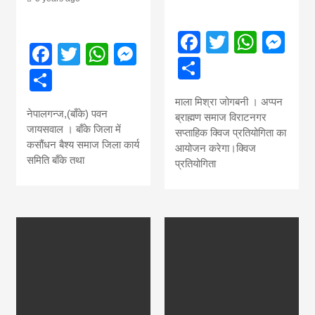
Facebook
Twitter
What
Me
Facebook
Twitter
WhatsApp
Messenger
Share
Share
माला मिश्रा जोगबनी । अप्पन
नेपालगन्ज,(बाँके) पवन
ब्राह्मण समाज विराटनगर
जायसवाल । बाँके जिला में
सप्ताहिक क्विज प्रतियोगिता का
कसौंधन बैश्य समाज जिला कार्य
आयोजन करेगा।क्विज
समिति बाँके तथा
प्रतियोगिता