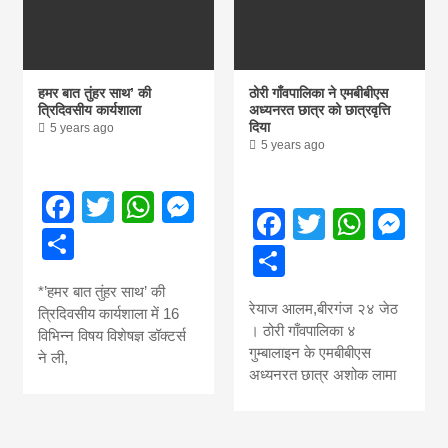
हमर बात तुंहर साथ’ की
ठोरी गाँवपालिका ने एमबीबीएस
त्रिदिवसीय कार्यशाला
अध्यनरत छात्र को छात्रवृत्ति
दिया
5 years ago
5 years ago
Facebook
Twitter
WhatsApp
Messenger
Facebook
Twitter
What
Me
Share
Share
*’हमर बात तुंहर साथ’ की
रेयाज आलम,बीरगंज २४ जेठ
त्रिदिवसीय कार्यशाला में 16
। ठोरी गाँवपालिका ४
विभिन्न विषय विशेषज्ञ डॉक्टर्स
गुम्बालाइन के एमबीबीएस
ने ली,
अध्यनरत छात्र अशोक लामा
आज का पंचांग:-* *आज दिनांक:7 अगस्त 2026 शुक्रवार शुभसंवत् 2083