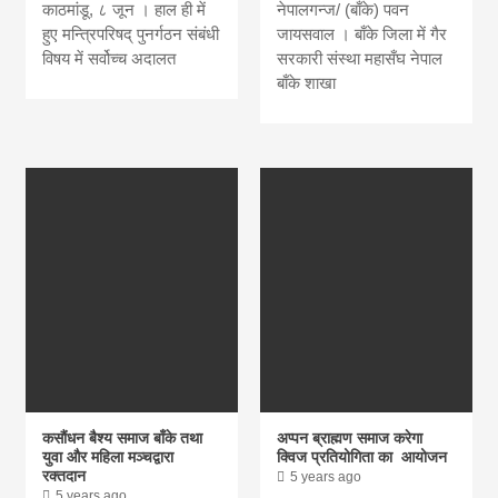
काठमांडू, ८ जून । हाल ही में
नेपालगन्ज/ (बाँके) पवन
हुए मन्त्रिपरिषद् पुनर्गठन संबंधी
जायसवाल । बाँके जिला में गैर
विषय में सर्वोच्च अदालत
सरकारी संस्था महासँघ नेपाल
बाँके शाखा
कसौंधन बैश्य समाज बाँके तथा
अप्पन ब्राह्मण समाज करेगा
युवा और महिला मञ्चद्वारा
क्विज प्रतियोगिता का आयोजन
रक्तदान
5 years ago
5 years ago