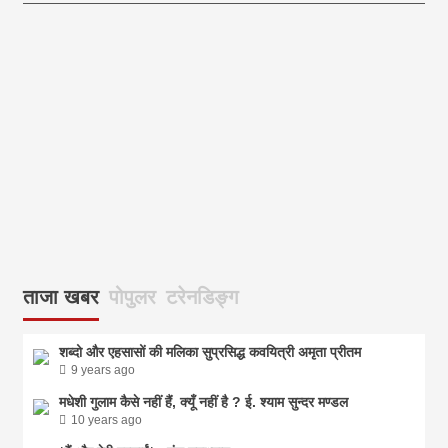
आज
ताजा खबर
पोपुलर
टरेनडिङ्ग
शब्दो और एहसासों की मलिका सुप्रसिद्ध कवयित्री अमृता प्रीतम
9 years ago
मधेशी गुलाम कैसे नहीं हैं, क्यूँ नहीं है ? ई. श्याम सुन्दर मण्डल
10 years ago