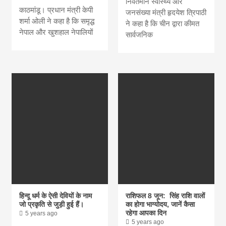
निवर्तमान स्वास्थ्य और
काठमांडू। प्रधान मंत्री केपी
जनसंख्या मंत्री हृदयेश त्रिपाठी
शर्मा ओली ने कहा है कि समृद्ध
ने कहा है कि चीन द्वारा कीमत
नेपाल और खुशहाल नेपालियों
सार्वजनिक
हिन्दू धर्म के ऐसी देवियों के नाम
राशिफल 8 जून: सिंह राशि वालों
जो प्रकृति से जुड़ी हुई हैं।
का होगा भाग्योदय, जानें कैसा
रहेगा आपका दिन
5 years ago
5 years ago