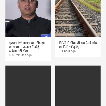
प्रधानमंत्री बालेन को मनीष झा
निर्मली से सीतामढ़ी तक रेलवे खंड
का जवाब…सरकार में कोई
का मिली स्वीकृति,
अकेला नहीं होता
1 hour ago
18 minutes ago