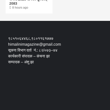
2083
8 hours ago
९८५१०६४४६८,९८०११६१७७७
himalinimagazine@gmail.com
सूचना विभाग दर्ता नं.: ८२/०७३–७४
कार्यकारी संपादक – कंचना झा
सम्पादक – अंशु झा