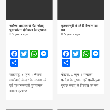
सर्वोच्च अदालत से फिर संसद्
मुख्यमन्त्री ले रहे हैं विश्वास का
पुनर्स्थापना होनेवाला हैः प्रचण्ड
मत
5 years ago
5 years ago
Facebook
Twitter
WhatsApp
Messenger
Facebook
Twitter
What
Me
Share
Share
काठमांडू, ८ जून । नेकपा
पोखरा, ८ जून । गण्डकी
माओवादी केन्द्र के अध्यक्ष एवं
प्रदेश के मुख्यमन्त्री पृथ्वीसुब्बा
पूर्व प्रधानमन्त्री पुष्पकमल
गुरुङ संसद् से विश्वास का मत
दाहाल प्रचण्ड