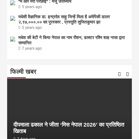
*मैं और मेरी परछाईं* : मंजू उपाध्याय
5 years ago
मधेशी वैज्ञानिक डा. इन्द्रदेव साहु जिन्हें मिला है अमेरिकी डालर
२,९७,०००.०० का पुरस्कार , प्रस्तुति सुजितकुमार झा
5 years ago
मधेश की बेटी ने किया नेपाल का नाम राैशन, डाक्टर रश्मि शाह नासा द्वारा
सम्मानित
7 years ago
फिल्मी खबर
दीपमाला ढकाल ने जीता ‘मिस नेपाल 2026’ का प्रतिष्ठित
खिताब
7 days ago