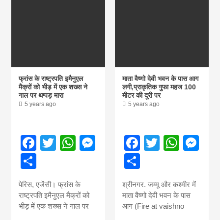
Nepal brings
news in hindi
from
फ्रांस के राष्ट्रपति इमैनुएल
माता वैष्णो देवी भवन के पास आग
मैक्रों को भीड़ में एक शख्स ने
लगी,प्राकृतिक गुफा महज 100
गाल पर थप्पड़ मारा
मीटर की दूरी पर
Nepal,madhes
5 years ago
5 years ago
news,financia
Facebook
Twitter
WhatsApp
Messenger
Facebook
Twitter
What
Me
Share
Share
news,loan,ban
पेरिस, एजेंसी। फ्रांस के
श्रीनगर. जम्मू और कश्मीर में
news, madhes
राष्ट्रपति इमैनुएल मैक्रों को
माता वैष्णो देवी भवन के पास
भीड़ में एक शख्स ने गाल पर
आग (Fire at vaishno