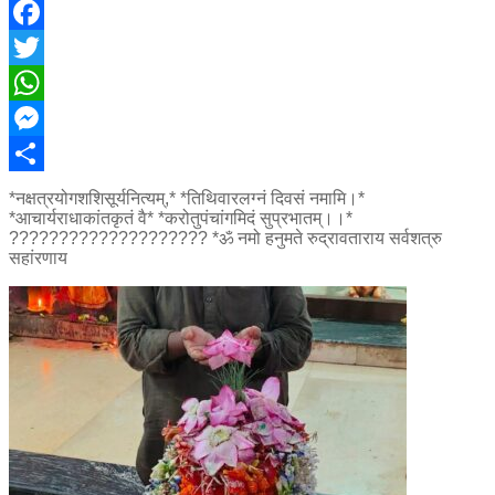
Facebook
Twitter
WhatsApp
Messenger
Share
*नक्षत्रयोगशशिसूर्यनित्यम्,* *तिथिवारलग्नं दिवसं नमामि।*
*आचार्यराधाकांतकृतं वै* *करोतुपंचांगमिदं सुप्रभातम्।।*
???????????????????? *ॐ नमो हनुमते रुद्रावताराय सर्वशत्रु
सहांरणाय