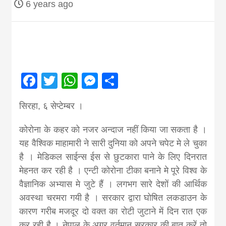
6 years ago
Nepal brings
news in hindi
from
Facebook
Twitter
WhatsApp
Messenger
Share
Nepal,madhes
सिरहा, ६ सेप्टेम्बर ।
कोरोना के कहर को नजर अन्दाज नहीं किया जा सकता है ।
news,financia
यह वैश्विक माहामारी ने सारी दुनिया को अपने चपेट मे ले चुका
है । मेडिकल साईन्स ईस से छुटकारा पाने के लिए दिनरात
news,loan,ban
मेहनत कर रही है । एन्टी कोरोना टीका बनाने मे पूरे विश्व के
वैज्ञानिक अभ्यास मे जुटे हैं । लगभग सारे देशों की आर्थिक
news, madhes
अवस्था चरमरा गयी है । सरकार द्वारा घोषित लकडाउन के
कारण गरीब मजदूर दो वक्त का रोटी जुटाने में दिन रात एक
कर रही है । नेपाल के अगर वर्तमान सरकार की बात करें तो