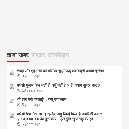
आज
ताजा खबर
पोपुलर
टरेनडिङ्ग
शब्दो और एहसासों की मलिका सुप्रसिद्ध कवयित्री अमृता प्रीतम
9 years ago
मधेशी गुलाम कैसे नहीं हैं, क्यूँ नहीं है ? ई. श्याम सुन्दर मण्डल
10 years ago
*मैं और मेरी परछाईं* : मंजू उपाध्याय
5 years ago
मधेशी वैज्ञानिक डा. इन्द्रदेव साहु जिन्हें मिला है अमेरिकी डालर
२,९७,०००.०० का पुरस्कार , प्रस्तुति सुजितकुमार झा
5 years ago