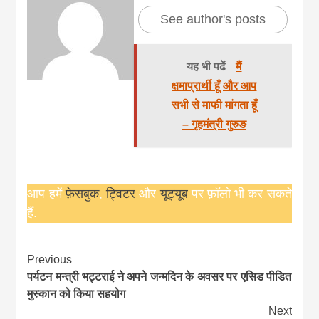
See author's posts
यह भी पढें
मैं
क्षमाप्रार्थी हूँ और आप
सभी से माफी मांगता हूँ
– गृहमंत्री गुरुङ
आप हमें
फ़ेसबुक
,
ट्विटर
और
यूट्यूब
पर फ़ॉलो भी कर सकते
हैं.
Continue
Previous
पर्यटन मन्त्री भट्टराई ने अपने जन्मदिन के अवसर पर एसिड पीडित
Reading
मुस्कान को किया सहयोग
Next