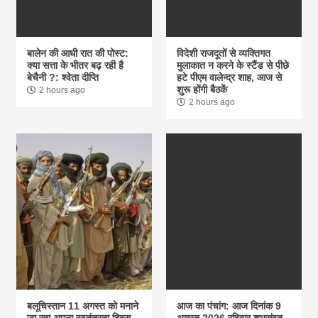
बालेन की आधी रात की पोस्ट:
विदेशी राजदूतों से व्यक्तिगत
क्या सत्ता के भीतर बढ़ रही है
मुलाकात न करने के स्टैंड से पीछे
बेचैनी ?: श्वेता दीप्ति
हटे पीएम वालेन्द्र शाह, आज से
शुरू होंगी बैठकें
2 hours ago
2 hours ago
बलूचिस्तान 11 अगस्त को मनाने
आज का पंचांग: आज दिनांक 9
जा रहा अपना स्वतंत्रता दिवस
अगस्त 2026 रविवार शुभसंवत्