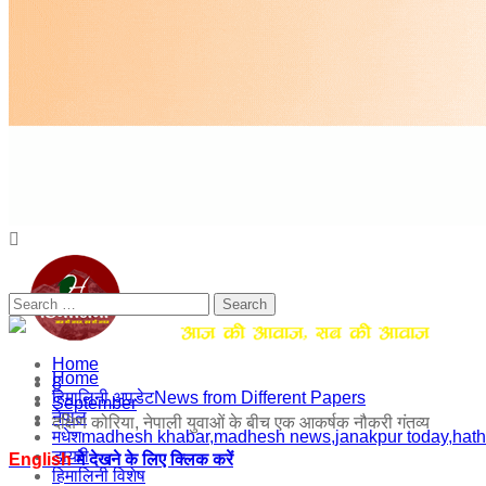
Primary
Menu
Search
for:
Home
Himalini.com-hindi magazine ||madhesh khabar:Himalini first
Home
8
हिमालिनी अपडेट
News from Different Papers
September
नेपाल
दक्षिण कोरिया, नेपाली युवाओं के बीच एक आकर्षक नौकरी गंतव्य
मधेश
madhesh khabar,madhesh news,janakpur today,ha
डायरी
English
मे देखने के लिए क्लिक करें
हिमालिनी विशेष