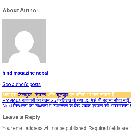
About Author
hindimagazine nepal
See author's posts
आप हमें
फ़ेसबुक
,
ट्विटर
और
यूट्यूब
पर फ़ॉलो भी कर सकते हैं.
Continue
Previous
कर्मचारी का वेतन 25 प्रतिशत तो क्या 25 पैसे भी बढ़ाना संभव नहीं 
Next
निरक्षरता को साक्षरता में रुपान्तरण के लिए सबके प्रयास की आवश्यकता ह
Reading
Leave a Reply
Your email address will not be published.
Required fields are