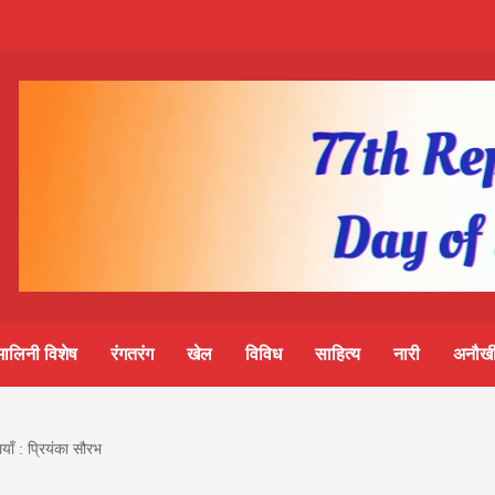
m-
S
ine
मालिनी विशेष
रंगतरंग
खेल
विविध
साहित्य
नारी
अनौखी
lini
ाँ : प्रियंका सौरभ
आज का पंचांग: आज दिनांक 6 अगस्त 2026 गुरुवार शुभ