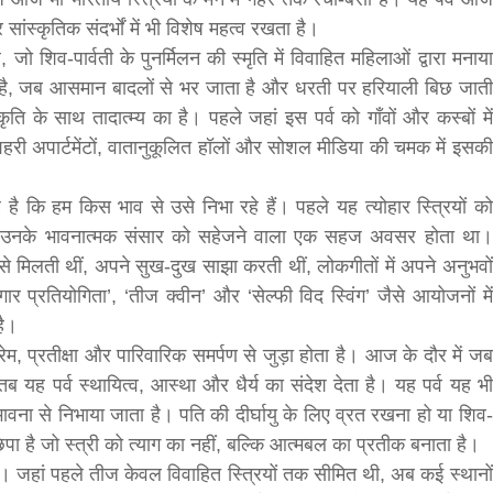
ंस्कृतिक संदर्भों में भी विशेष महत्व रखता है।
 जो शिव-पार्वती के पुनर्मिलन की स्मृति में विवाहित महिलाओं द्वारा मनाया
 है, जब आसमान बादलों से भर जाता है और धरती पर हरियाली बिछ जाती
ति के साथ तादात्म्य का है। पहले जहां इस पर्व को गाँवों और कस्बों में
हरी अपार्टमेंटों, वातानुकूलित हॉलों और सोशल मीडिया की चमक में इसकी
यह है कि हम किस भाव से उसे निभा रहे हैं। पहले यह त्योहार स्त्रियों को
ला, उनके भावनात्मक संसार को सहेजने वाला एक सहज अवसर होता था।
बड़े अंतर से जीत हासिल करुँंगी –रेणु दाहाल
रे से मिलती थीं, अपने सुख-दुख साझा करती थीं, लोकगीतों में अपने अनुभवों
6 months ago
काठमांडू, फागुन ४ – चितवन क्षेत्र नम्बर ३ में प्रतिनिधिसभा
ंगार प्रतियोगिता’, ‘तीज क्वीन’ और ‘सेल्फी विद स्विंग’ जैसे आयोजनों में
सदस्य के रूप में अपनी उम्मीदवारी दे चुकी रेणु दाहाल ने कहा 
है।
कि उन्हें...
म, प्रतीक्षा और पारिवारिक समर्पण से जुड़ा होता है। आज के दौर में जब
, तब यह पर्व स्थायित्व, आस्था और धैर्य का संदेश देता है। यह पर्व यह भी
ावना से निभाया जाता है। पति की दीर्घायु के लिए व्रत रखना हो या शिव-
 छिपा है जो स्त्री को त्याग का नहीं, बल्कि आत्मबल का प्रतीक बनाता है।
ता है। जहां पहले तीज केवल विवाहित स्त्रियों तक सीमित थी, अब कई स्थानों