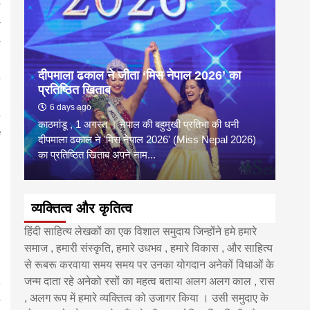
दीपमाला ढकाल ने जीता ‘मिस नेपाल 2026’ का
डी.ए
प्रतिष्ठित खिताब
के वि
6 days ago
6 
काठमांडू , 1 अगस्त । नेपाल की बहुमुखी प्रतिभा की धनी
‘हिमाल
दीपमाला ढकाल ने 'मिस नेपाल 2026' (Miss Nepal 2026)
का सम
का प्रतिष्ठित खिताब अपने नाम...
http
व्यक्तित्व और कृतित्व
हिंदी साहित्य लेखकों का एक विशाल समुदाय जिन्होंने हमे हमारे
समाज , हमारी संस्कृति, हमारे उधभव , हमारे विकास , और साहित्य
से रूबरू करवाया समय समय पर उनका योगदान अनेकों विधाओं के
जन्म दाता रहे अनेको रसों का महत्व बताया अलग अलग काल , रास
, अलग रूप में हमारे व्यक्तित्व को उजागर किया । उसी समुदाए के