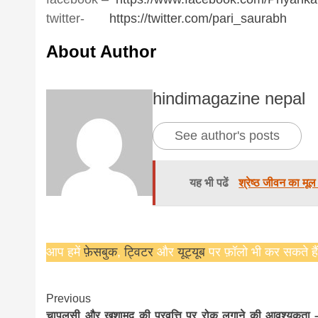
twitter-
https://twitter.com/pari_saur
abh
About Author
hindimagazine nepal
See author's posts
यह भी पढें
श्रेष्ठ जीवन का मूल म
आप हमें
फ़ेसबुक
,
ट्विटर
और
यूट्यूब
पर फ़ॉलो भी कर सकते हैं
Continue
Previous
चापलूसी और खुशामद की प्रवृत्ति पर रोक लगाने की आवश्यकता 