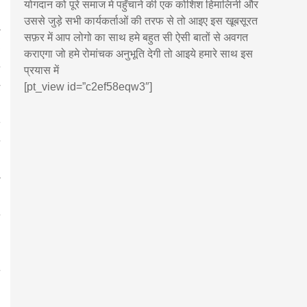
योगदान को पूरे समाज मे पहुँचाने की एक कोशिश हिमालिनी और
उससे जुड़े सभी कार्यकर्ताओं की तरफ से तो आइए इस खूबसूरत
सफ़र में आप लोगो का साथ हमे बहुत सी ऐसी बातों से अवगत
कराएगा जो हमे रोमांचक अनुभूति देगी तो आइये हमारे साथ इस
प्रयास में
[pt_view id=”c2ef58eqw3″]