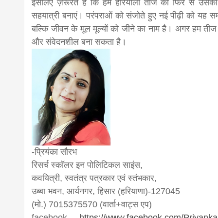
इसलिए ज़रूरत है कि हम हरियाली तीज को फिर से उसकी आ
सहयात्री बनाएं। परंपराओं को संजोते हुए नई पीढ़ी को यह 
बल्कि जीवन के मूल मूल्यों को जीने का नाम है। अगर हम तीज
और संवेदनशील बना सकता है।
-प्रियंका सौरभ
रिसर्च स्कॉलर इन पोलिटिकल साइंस,
कवयित्री, स्वतंत्र पत्रकार एवं स्तंभकार,
उब्बा भवन, आर्यनगर, हिसार (हरियाणा)-127045
(मो.) 7015375570 (वार्ता+वाट्स एप)
facebook –
https://www.facebook.com/Priya
nka