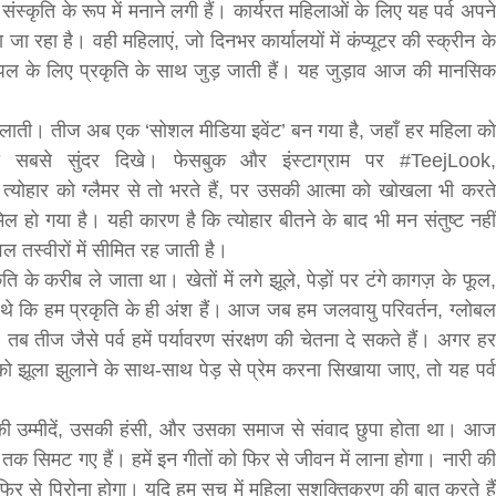
्कृति के रूप में मनाने लगी हैं। कार्यरत महिलाओं के लिए यह पर्व अपने
ा रहा है। वही महिलाएं, जो दिनभर कार्यालयों में कंप्यूटर की स्क्रीन के
छ पल के लिए प्रकृति के साथ जुड़ जाती हैं। यह जुड़ाव आज की मानसिक
सीताराम विवाह पंचमी महोत्सव के तीसरे दिन धनुष
 लाती। तीज अब एक ‘सोशल मीडिया इवेंट’ बन गया है, जहाँ हर महिला को
यज्ञ का हुआ आयोजन (फोटो सहित)
 सबसे सुंदर दिखे। फेसबुक और इंस्टाग्राम पर #TeejLook,
3 years ago
हार को ग्लैमर से तो भरते हैं, पर उसकी आत्मा को खोखला भी करते
जनकपुरधाम/मिश्री लाल मधुकर। सीताराम विवाह पंचमी
ामिल हो गया है। यही कारण है कि त्योहार बीतने के बाद भी मन संतुष्ट नहीं
महोत्सव के तीसरे दिन जानकी मंदिर के प्रांगण में धनुष यज्ञ
आयोजित किया गया। रंगभूमि मैदान में राजा विदेह...
ल तस्वीरों में सीमित रह जाती है।
ि के करीब ले जाता था। खेतों में लगे झूले, पेड़ों पर टंगे कागज़ के फूल,
ते थे कि हम प्रकृति के ही अंश हैं। आज जब हम जलवायु परिवर्तन, ग्लोबल
ैं, तब तीज जैसे पर्व हमें पर्यावरण संरक्षण की चेतना दे सकते हैं। अगर हर
ो झूला झुलाने के साथ-साथ पेड़ से प्रेम करना सिखाया जाए, तो यह पर्व
 उसकी उम्मीदें, उसकी हंसी, और उसका समाज से संवाद छुपा होता था। आज
ज तक सिमट गए हैं। हमें इन गीतों को फिर से जीवन में लाना होगा। नारी की
र से पिरोना होगा। यदि हम सच में महिला सशक्तिकरण की बात करते हैं