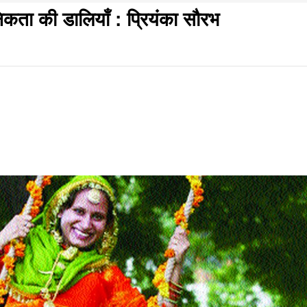
िकता की डालियाँ : प्रियंका सौरभ
f
s
 2026 शुक्रवार शुभसंवत्
di
hesh
ial