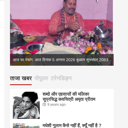
083
आज का पंचांग: आज दिनांक 5 अगस्त 2026 बुधवार शुभसंवत् 2083
आज का 
ताजा खबर
पोपुलर
टरेनडिङ्ग
शब्दो और एहसासों की मलिका
सुप्रसिद्ध कवयित्री अमृता प्रीतम
9 years ago
मधेशी गुलाम कैसे नहीं हैं, क्यूँ नहीं है ?