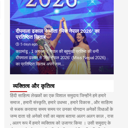
दीपमाला ढकाल ने जीता ‘मिस नेपाल 2026’ का
डी.ए
प्रतिष्ठित खिताब
के वि
5 days ago
6 
काठमांडू , 1 अगस्त । नेपाल की बहुमुखी प्रतिभा की धनी
‘हिमाल
दीपमाला ढकाल ने 'मिस नेपाल 2026' (Miss Nepal 2026)
का सम
का प्रतिष्ठित खिताब अपने नाम...
http
व्यक्तित्व और कृतित्व
हिंदी साहित्य लेखकों का एक विशाल समुदाय जिन्होंने हमे हमारे
समाज , हमारी संस्कृति, हमारे उधभव , हमारे विकास , और साहित्य
से रूबरू करवाया समय समय पर उनका योगदान अनेकों विधाओं के
जन्म दाता रहे अनेको रसों का महत्व बताया अलग अलग काल , रास
, अलग रूप में हमारे व्यक्तित्व को उजागर किया । उसी समुदाए के