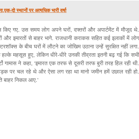
ा,एक-दो स्थानों पर अत्यधिक भारी वर्षा
िए गए. उस समय लोग अपने घरों, दफ्तरों और अपार्टमेंट में मौजूद थे.
सीताराम विवाह पंचमी महोत्सव के तीसरे दिन धनुष
रों और इमारतों से बाहर भागे. राजधानी कराकस सहित कई इलाकों में लोग
यज्ञ का हुआ आयोजन (फोटो सहित)
टरशॉक्स के बीच घरों में लौटने का जोखिम उठाना उन्हें सुरक्षित नहीं लगा.
3 years ago
 हल्के महसूस हुए, लेकिन धीरे-धीरे उनकी तीव्रता इतनी बढ़ गई कि सभी
जनकपुरधाम/मिश्री लाल मधुकर। सीताराम विवाह पंचमी
महोत्सव के तीसरे दिन जानकी मंदिर के प्रांगण में धनुष यज्ञ
र्टो गामास ने कहा, ‘इमारत एक तरफ से दूसरी तरफ बुरी तरह हिल रही थी.
आयोजित किया गया। रंगभूमि मैदान में राजा विदेह...
ड़क पर चल रहे थे और ऐसा लग रहा था मानो जमीन हमें उछाल रही हो.
हते बाहर निकल आए.’