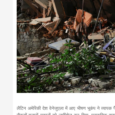
news,loan,
news, mad
khabar
लैटिन अमेरिकी देश वेनेजुएला में आए भीषण भूकंप ने व्‍यापक