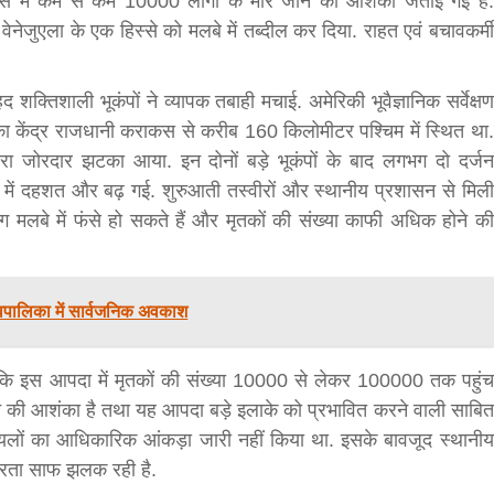
ादसे में कम से कम 10000 लोगों के मारे जाने की आशंका जताई गई है.
ेजुएला के एक हिस्‍से को मलबे में तब्‍दील कर दिया. राहत एवं बचावकर्मी
 शक्तिशाली भूकंपों ने व्यापक तबाही मचाई. अमेरिकी भूवैज्ञानिक सर्वेक्षण
केंद्र राजधानी कराकस से करीब 160 किलोमीटर पश्चिम में स्थित था.
 जोरदार झटका आया. इन दोनों बड़े भूकंपों के बाद लगभग दो दर्जन
ं में दहशत और बढ़ गई. शुरुआती तस्वीरों और स्थानीय प्रशासन से मिली
लोग मलबे में फंसे हो सकते हैं और मृतकों की संख्या काफी अधिक होने की
बड़े अंतर से जीत हासिल करुँंगी –रेणु दाहाल
6 months ago
काठमांडू, फागुन ४ – चितवन क्षेत्र नम्बर ३ में प्रतिनिधिसभा
 गाँवपालिका में सार्वजनिक अवकाश
सदस्य के रूप में अपनी उम्मीदवारी दे चुकी रेणु दाहाल ने कहा 
कि उन्हें...
 कि इस आपदा में मृतकों की संख्या 10000 से लेकर 100000 तक पहुंच
न की आशंका है तथा यह आपदा बड़े इलाके को प्रभावित करने वाली साबित
घायलों का आधिकारिक आंकड़ा जारी नहीं किया था. इसके बावजूद स्थानीय
भीरता साफ झलक रही है.