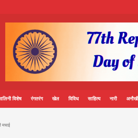
m-
S
ine
मालिनी विशेष
रंगतरंग
खेल
विविध
साहित्य
नारी
अनौखी
lini
ही मचाई