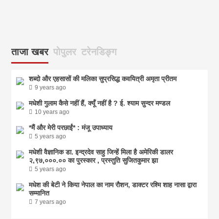
ताजा खबर
पोपुलर
टरेनडिङ्ग
शब्दो और एहसासों की मलिका सुप्रसिद्ध कवयित्री अमृता प्रीतम
9 years ago
मधेशी गुलाम कैसे नहीं हैं, क्यूँ नहीं है ? ई. श्याम सुन्दर मण्डल
10 years ago
*मैं और मेरी परछाईं* : मंजू उपाध्याय
5 years ago
मधेशी वैज्ञानिक डा. इन्द्रदेव साहु जिन्हें मिला है अमेरिकी डालर
२,९७,०००.०० का पुरस्कार , प्रस्तुति सुजितकुमार झा
5 years ago
मधेश की बेटी ने किया नेपाल का नाम राैशन, डाक्टर रश्मि शाह नासा द्वारा
सम्मानित
7 years ago