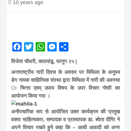
10 years ago
Nepal brings
news in hindi
from
Facebook
Twitter
WhatsApp
Messenger
Share
Nepal,madhes
विजेता चौधरी, काठमांडू, फागुन २५ |
अन्तराष्ट्रीय नारी दिवस के अवसर पर मिथिला के अनुपम
news,financia
डेग नामक साहित्यिक संस्था द्वारा मिथिला में नारी की अवस्था
ः चिन्ता एवम् उपाय विषय के उपर विचार गोष्ठी का
आयोजन किया गया ।
news,loan,ban
अनौपचारिक रूप से आयोजित उक्त कार्यक्रम की प्रमुख
news, madhes
वक्ता साहित्यकार, सम्पादक व प्राध्यापक डा. श्वेता दीप्ति ने
अपने विचार रखते हुये कहा कि – आधी आवादी को अगर