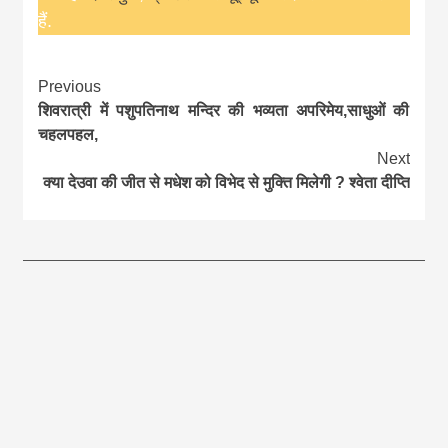
हैं.
Continue
Previous
शिवरात्री में पशुपतिनाथ मन्दिर की भव्यता अपरिमेय,साधुओं की
Reading
चहलपहल,
Next
क्या देउवा की जीत से मधेश को विभेद से मुक्ति मिलेगी ? श्वेता दीप्ति
आज का पंचांग:-* *आज दिनांक:7 अगस्त 2026 शुक्रवार शुभसंवत् 2083
आज