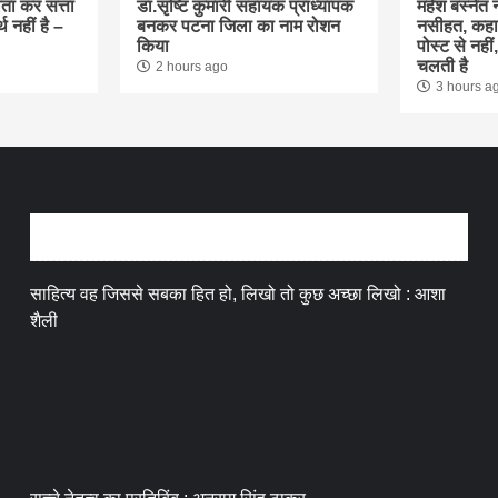
ौता कर सत्ता
डा.सृष्टि कुमारी सहायक प्राध्यापक
महेश बस्नेत न
थ नहीं है –
बनकर पटना जिला का नाम रोशन
नसीहत, कहा
किया
पोस्ट से नही
चलती है
2 hours ago
3 hours a
अन्तर्वार्ता
साहित्य वह जिससे सबका हित हो, लिखो तो कुछ अच्छा लिखो : आशा
शैली