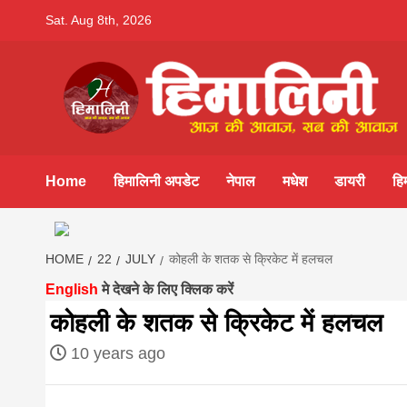
Skip
Sat. Aug 8th, 2026
to
content
Himalini.co
HIMALINI FIRST HINDI MAGAZINE OF NEPAL BRING
NEWS IN HINDI FROM NEPAL, BANK LOAN NEWS
Home
हिमालिनी अपडेट
नेपाल
मधेश
डायरी
हि
hindi magaz
HOME
22
JULY
कोहली के शतक से क्रिकेट में हलचल
आज का पंचांग: आज दिनांक 4 अगस्त 2026 मं
||madhesh
English
मे देखने के लिए क्लिक करें
कोहली के शतक से क्रिकेट में हलचल
khabar:Hima
10 years ago