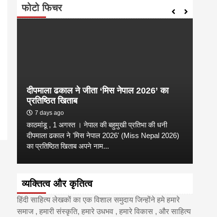
फोटो फिचर
दीपमाला ढकाल ने जीता ‘मिस नेपाल 2026’ का
डी.ए
प्रतिष्ठित खिताब
के वि
7 days ago
6 
काठमांडू , 1 अगस्त । नेपाल की बहुमुखी प्रतिभा की धनी
‘हिमाल
दीपमाला ढकाल ने 'मिस नेपाल 2026' (Miss Nepal 2026)
का सम
का प्रतिष्ठित खिताब अपने नाम...
http
व्यक्तित्व और कृतित्व
हिंदी साहित्य लेखकों का एक विशाल समुदाय जिन्होंने हमे हमारे
समाज , हमारी संस्कृति, हमारे उधभव , हमारे विकास , और साहित्य