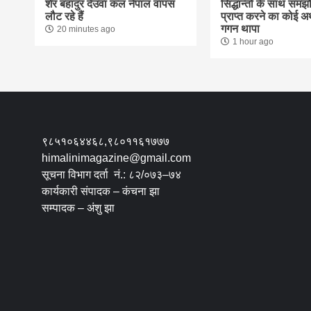
शेर बहादुर देउवा कल नेपाल वापस
सिद्धान्तों के साथ समझ
लौट रहे हैं
प्राप्त करने का कोई अर्
गगन थापा
20 minutes ago
1 hour ago
९८५१०६४४६८,९८०११६१७७७
himalinimagazine@gmail.com
सूचना विभाग दर्ता नं.: ८२/०७३–७४
कार्यकारी संपादक – कंचना झा
सम्पादक – अंशु झा