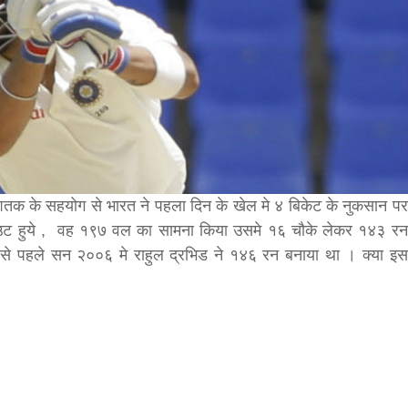
bank
hesh
 के शतक के सहयोग से भारत ने पहला दिन के खेल मे ४ बिकेट के नुकसान पर
उट हुये , वह १९७ वल का सामना किया उसमे १६ चौके लेकर १४३ रन
ससे पहले सन २००६ मे राहुल द्रभिड ने १४६ रन बनाया था । क्या इस
बड़े अंतर से जीत हासिल करुँंगी –रेणु दाहाल
6 months ago
काठमांडू, फागुन ४ – चितवन क्षेत्र नम्बर ३ में प्रतिनिधिसभा
सदस्य के रूप में अपनी उम्मीदवारी दे चुकी रेणु दाहाल ने कहा 
कि उन्हें...