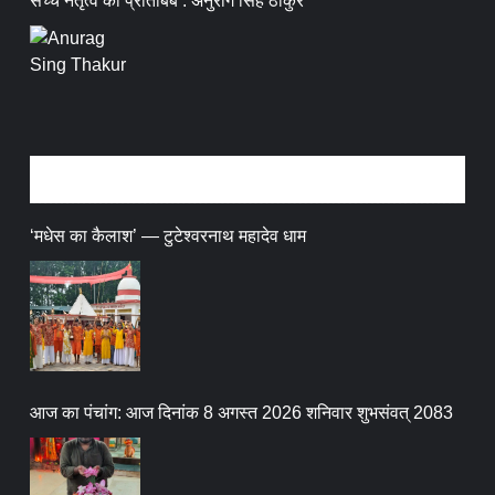
सच्चे नेतृत्व का प्रतिबिंब : अनुराग सिंह ठाकुर
धर्म संस्कृति
‘मधेस का कैलाश’ — टुटेश्वरनाथ महादेव धाम
आज का पंचांग: आज दिनांक 8 अगस्त 2026 शनिवार शुभसंवत् 2083