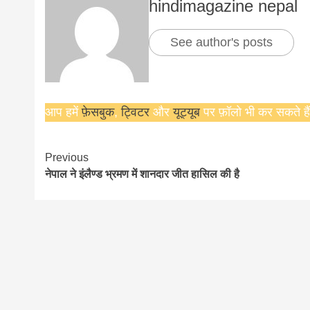
hindimagazine nepal
See author's posts
आप हमें
फ़ेसबुक
,
ट्विटर
और
यूट्यूब
पर फ़ॉलो भी कर सकते हैं
Continue
Previous
नेपाल ने इंलैण्ड भ्रमण में शानदार जीत हासिल की है
Reading