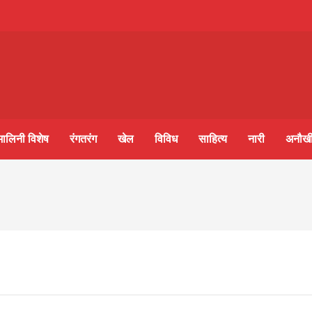
m-
S
मालिनी विशेष
रंगतरंग
खेल
विविध
साहित्य
नारी
अनौखी
ine
गलवार शुभसंवत् 2083
आज का पंचांग: आज दिनांक 8 अगस्त 2026 शनिवार शुभसंवत् 
lini