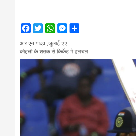
first hindi
magazine o
Facebook
Twitter
WhatsApp
Messenger
Share
Nepal bring
आर एन यादव ,जुलाई २२
कोहली के शतक से किर्केट मे हलचल
news in hin
from
Nepal,mad
news,financ