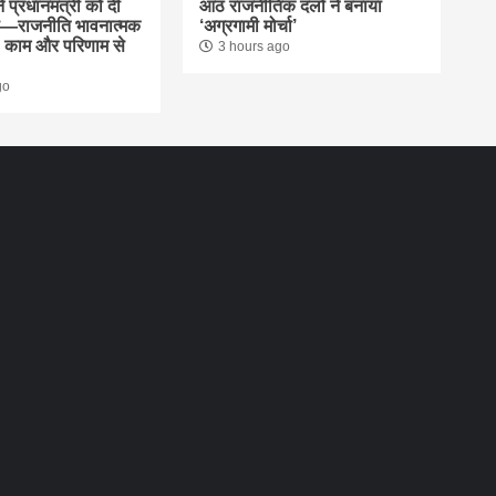
े प्रधानमंत्री को दी
आठ राजनीतिक दलों ने बनाया
—राजनीति भावनात्मक
‘अग्रगामी मोर्चा’
ं, काम और परिणाम से
3 hours ago
go