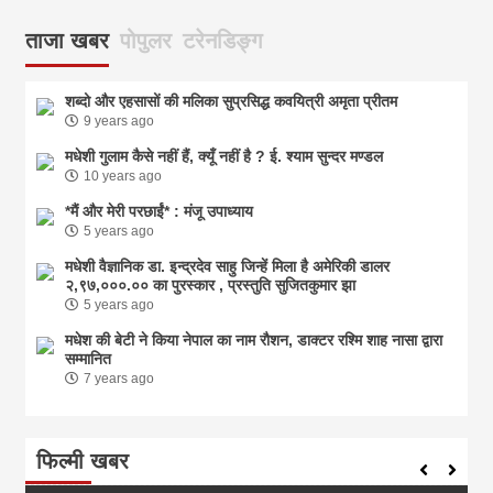
ताजा खबर
पोपुलर
टरेनडिङ्ग
शब्दो और एहसासों की मलिका सुप्रसिद्ध कवयित्री अमृता प्रीतम
9 years ago
मधेशी गुलाम कैसे नहीं हैं, क्यूँ नहीं है ? ई. श्याम सुन्दर मण्डल
10 years ago
*मैं और मेरी परछाईं* : मंजू उपाध्याय
5 years ago
मधेशी वैज्ञानिक डा. इन्द्रदेव साहु जिन्हें मिला है अमेरिकी डालर
२,९७,०००.०० का पुरस्कार , प्रस्तुति सुजितकुमार झा
5 years ago
मधेश की बेटी ने किया नेपाल का नाम राैशन, डाक्टर रश्मि शाह नासा द्वारा
सम्मानित
7 years ago
फिल्मी खबर