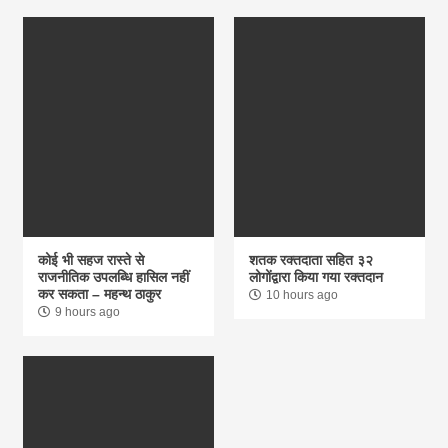
कोई भी सहज रास्ते से
शतक रक्तदाता सहित ३२
राजनीतिक उपलब्धि हासिल नहीं
लोगोंद्वारा किया गया रक्तदान
कर सकता – महन्थ ठाकुर
10 hours ago
9 hours ago