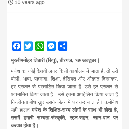
10 years ago
Nepal brings
news in hindi
from
Facebook
Twitter
WhatsApp
Messenger
Share
Nepal,madhes
मुरलीमनोहर तिबारी (सिपु), बीरगंज, १७ अक्टूबर |
मधेश का कोई देहाती अगर किसी कार्यालय में जाता है, तो उसे
news,financia
बोली, भाषा, पहनावा, शिक्षा, हैसियत और औक़ात दिखाकर,
हर प्रकार से प्रताड़ित किया जाता है, उसे हर प्रकार से
अपमानित किया जाता है। उसे इतना अपहेलित किया जाता है
news,loan,ban
कि हीनता बोध ख़ुद उसके ज़ेहन में घर कर जाता है। कमोबेश
यही हालत
मधेश के शिक्षित-सभ्य लोगों के साथ भी होता है,
news, madhes
उसमें हमारी सभ्यता-संस्कृति, रहन-सहन, खान-पान पर
कटाक्ष होता है।