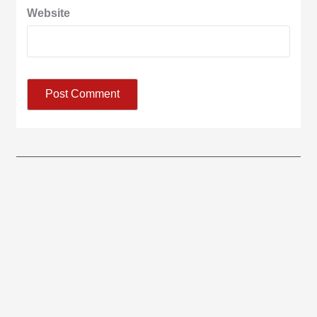
Website
आज का पंचांग: आज दिनांक 9 अगस्त 2026 रविवार शुभसंवत् 2083