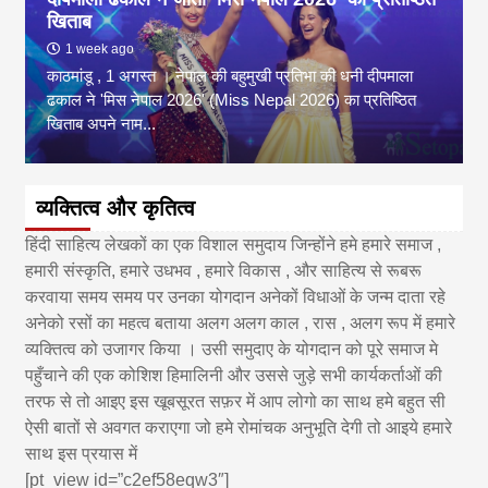
खिताब
1 week ago
काठमांडू , 1 अगस्त । नेपाल की बहुमुखी प्रतिभा की धनी दीपमाला
ढकाल ने 'मिस नेपाल 2026' (Miss Nepal 2026) का प्रतिष्ठित
खिताब अपने नाम...
व्यक्तित्व और कृतित्व
हिंदी साहित्य लेखकों का एक विशाल समुदाय जिन्होंने हमे हमारे समाज ,
हमारी संस्कृति, हमारे उधभव , हमारे विकास , और साहित्य से रूबरू
करवाया समय समय पर उनका योगदान अनेकों विधाओं के जन्म दाता रहे
अनेको रसों का महत्व बताया अलग अलग काल , रास , अलग रूप में हमारे
व्यक्तित्व को उजागर किया । उसी समुदाए के योगदान को पूरे समाज मे
पहुँचाने की एक कोशिश हिमालिनी और उससे जुड़े सभी कार्यकर्ताओं की
तरफ से तो आइए इस खूबसूरत सफ़र में आप लोगो का साथ हमे बहुत सी
ऐसी बातों से अवगत कराएगा जो हमे रोमांचक अनुभूति देगी तो आइये हमारे
साथ इस प्रयास में
[pt_view id=”c2ef58eqw3″]