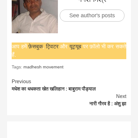
See author's posts
आप हमें
फ़ेसबुक
,
ट्विटर
और
यूट्यूब
पर फ़ॉलो भी कर सकते
हैं.
Tags:
madhesh movement
Continue
Previous
मधेश का धधकता खेत खलिहान : बाबुराम पौड्याल
Reading
Next
नारी गौरव है : अंशु झा