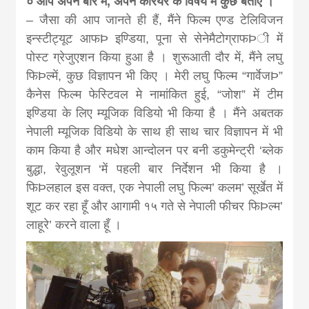
० आप अपने बारे में, अपने कैरियर के विषय में कुछ बताएँ ।
news, madhes
– जैसा की आप जानते ही हैं, मैंने फिल्म एण्ड टेलिविजन
इन्स्टीट्यूट आफÞ इण्डिया, पूना से सेनेमैटोग्राफÞी में
khabar
पोस्ट ग्रेजुएशन किया हुआ है । शुरूआती दौर में, मैंने लघु
फिÞल्में, कुछ विज्ञापन भी किए । मेरी लघु फिल्म “गार्वेजÞ”
कैनेस फिल्म फेस्टिवल मे नामांकित हुई, “जोश” में टीम
इण्डिया के लिए म्यूजिक विडियो भी किया है । मैंने अबतक
नेपाली म्यूजिक विडियो के साथ ही साथ चार विज्ञापन में भी
काम किया है और मधेश आन्दोलन पर बनी डकुमेन्ट्री ‘ब्लेक
बुद्धा, रेवुलूशन ‘में पहली बार निर्देशन भी किया है ।
फिÞलहाल इस वक्त, एक नेपाली लघु फिल्म’ कलम’ सूर्खेत में
शूट कर रहा हूँ और आगामी १५ गते से नेपाली फीचर फिÞल्म’
लाहूरे’ करने वाला हूँ ।