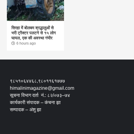
सिरहा में बोलबम श्रद्धालुओं से
भरी ट्रैक्टर पलटने से १५ लोग
घायल, एक की अवस्था गंभीर
6 hours ago
९८५१०६४४६८,९८०११६१७७७
himalinimagazine@gmail.com
सूचना विभाग दर्ता नं.: ८२/०७३–७४
कार्यकारी संपादक – कंचना झा
सम्पादक – अंशु झा