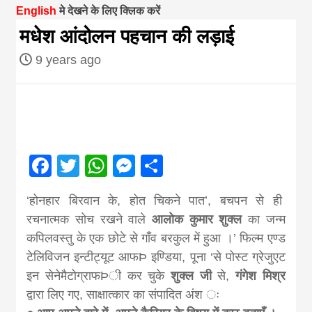
English
मे देखने के लिए क्लिक करें
magazine of
मधेश आंदोलन पहचान की लड़ाई
9 years ago
Nepal brings
news in hindi
from
Facebook
Twitter
WhatsApp
Messenger
Share
Nepal,madhes
‘होनहार बिरवान के, होत चिकने पात’, बचपन से ही
रचनात्मक सोच रखने वाले
आलोक कुमार शुक्ल
का जन्म
news,financia
कपिलवस्तु के एक छोटे से गाँव बरकुल में हुआ ।’ फिल्म एण्ड
टेलिविजन इन्टीट्यूट आफÞ इण्डिया, पूना ‘से पोस्ट ग्रेजुएट
news,loan,ban
इन सेनेमैटोग्राफÞी कर चुके
शुक्ल जी
से,
गंगेश मिश्र
द्वारा लिए गए, साक्षात्कार का संपादित अंश ः