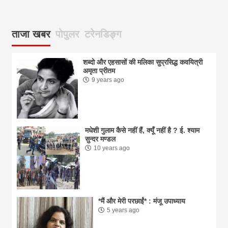
आज
ताजा खबर
पोपुलर
टरेनडिङ्ग
शब्दो और एहसासों की मलिका सुप्रसिद्ध कवयित्री
अमृता प्रीतम
9 years ago
मधेशी गुलाम कैसे नहीं हैं, क्यूँ नहीं है ? ई. श्याम
सुन्दर मण्डल
10 years ago
*मैं और मेरी परछाईं* : मंजू उपाध्याय
5 years ago