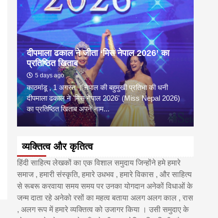
दीपमाला ढकाल ने जीता ‘मिस नेपाल 2026’ का
डी.ए
प्रतिष्ठित खिताब
के वि
5 days ago
6 
काठमांडू , 1 अगस्त । नेपाल की बहुमुखी प्रतिभा की धनी
‘हिमाल
दीपमाला ढकाल ने 'मिस नेपाल 2026' (Miss Nepal 2026)
का सम
का प्रतिष्ठित खिताब अपने नाम...
http
व्यक्तित्व और कृतित्व
हिंदी साहित्य लेखकों का एक विशाल समुदाय जिन्होंने हमे हमारे
समाज , हमारी संस्कृति, हमारे उधभव , हमारे विकास , और साहित्य
से रूबरू करवाया समय समय पर उनका योगदान अनेकों विधाओं के
जन्म दाता रहे अनेको रसों का महत्व बताया अलग अलग काल , रास
, अलग रूप में हमारे व्यक्तित्व को उजागर किया । उसी समुदाए के