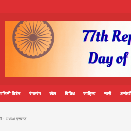
m-
S
ine
मालिनी विशेष
रंगतरंग
खेल
विविध
साहित्य
नारी
अनौखी
lini
ी : अध्यक्ष प्रचण्ड