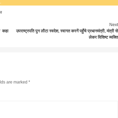
.
्ड
Next
या कहा
उपराष्ट्रपति पुन लौटा स्वदेश, स्वागत करनें पहुँचे प्रधानमंत्री, मंत्री से
लेकर विशिष्ट व्यक्ति
बड़े अंतर से जीत हासिल करुँंगी –रेणु दाहाल
6 months ago
काठमांडू, फागुन ४ – चितवन क्षेत्र नम्बर ३ में प्रतिनिधिसभा
सदस्य के रूप में अपनी उम्मीदवारी दे चुकी रेणु दाहाल ने कहा 
कि उन्हें...
elds are marked
*