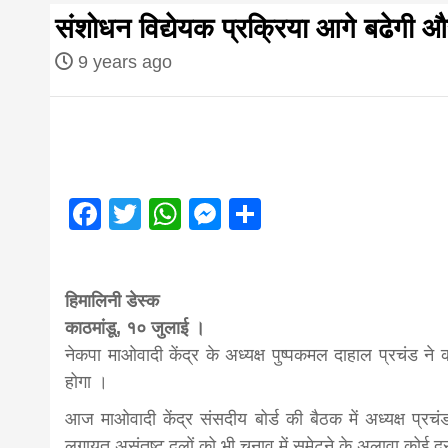
first hindi
संशोधन विद्येयक प्रक्रिया आगे बढेगी और
magazine o
9 years ago
Nepal bring
news in hin
Facebook
Twitter
WhatsApp
Messenger
Share
आज का पंचांग: आज दिनांक 2 अगस्त 2026 रव
from
हिमालिनी डेस्क
काठमांडू, १० जुलाई ।
Nepal,mad
नेकपा माओवादी केंद्र के अध्यक्ष पुष्पकमल दाहाल प्रचंड ने
होगा ।
news,financ
आज माओवादी केंद्र संसदीय बोर्ड की बैठक में अध्यक्ष प्
लगायत असंतुष्ट दलों को भी चुनाव में समेटने के अलावा कोई दू