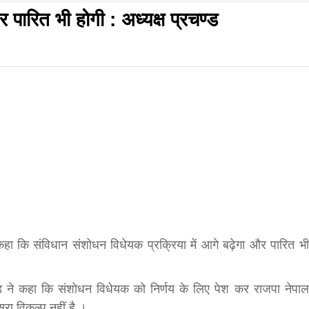
 पारित भी होगी : अध्यक्ष प्रचण्ड
f
s
di
िवार शुभसंवत् 2083
आज का पंचांग: आज दिनांक 6 अगस्त 2026 गुरुवार शुभसंवत् 2
hesh
 कहा कि संविधान संशोधन विधेयक प्रक्रिया में आगे बढ़ेगा और पारित भी
ial
रचंड ने कहा कि संशोधन विधेयक को निर्णय के लिए पेश कर राजपा नेपाल
सरा विकल्प नहीं है ।