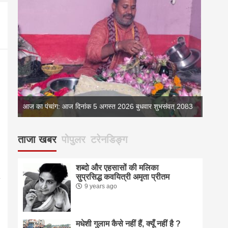
083
आज का पंचांग: आज दिनांक 5 अगस्त 2026 बुधवार शुभसंवत् 2083
आज का 
ताजा खबर
पोपुलर
टरेनडिङ्ग
शब्दो और एहसासों की मलिका
सुप्रसिद्ध कवयित्री अमृता प्रीतम
9 years ago
मधेशी गुलाम कैसे नहीं हैं, क्यूँ नहीं है ?