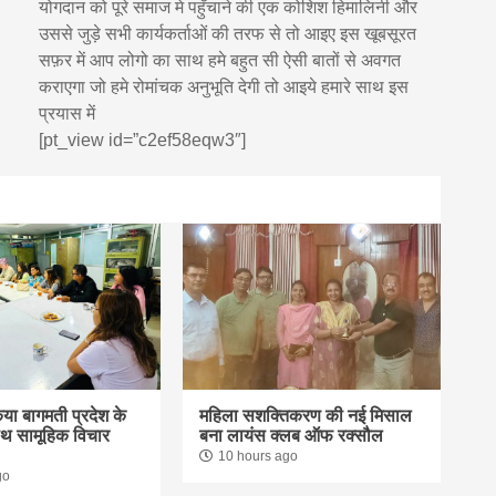
योगदान को पूरे समाज मे पहुँचाने की एक कोशिश हिमालिनी और
उससे जुड़े सभी कार्यकर्ताओं की तरफ से तो आइए इस खूबसूरत
सफ़र में आप लोगो का साथ हमे बहुत सी ऐसी बातों से अवगत
कराएगा जो हमे रोमांचक अनुभूति देगी तो आइये हमारे साथ इस
प्रयास में
[pt_view id=”c2ef58eqw3″]
िया बागमती प्रदेश के
महिला सशक्तिकरण की नई मिसाल
साथ सामूहिक विचार
बना लायंस क्लब ऑफ रक्सौल
10 hours ago
go